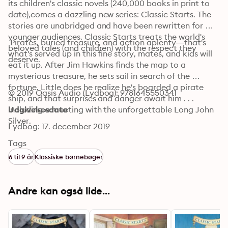
its children's classic novels (240,000 books in print to 
date),comes a dazzling new series: Classic Starts. The 
stories are unabridged and have been rewritten for 
younger audiences. Classic Starts treats the world's 
 Pirates, buried treasure, and action aplenty—that's 
beloved tales (and children) with the respect they 
what's served up in this fine story, mates, and kids will 
deserve.
eat it up. After Jim Hawkins finds the map to a 
mysterious treasure, he sets sail in search of the 
fortune. Little does he realize he's boarded a pirate 
© 2019 Oasis Audio (Lydbog): 9781645550341
ship, and that surprises and danger await him . . . 
including a meeting with the unforgettable Long John 
Udgivelsesdato
Silver.
Lydbog: 17. december 2019
Tags
6 til 9 år
Klassiske børnebøger
Andre kan også lide...