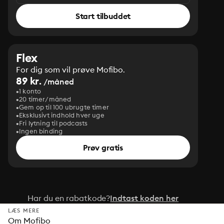
Start tilbuddet
Flex
For dig som vil prøve Mofibo.
89 kr.
/måned
1 konto
20 timer/måned
Gem op til 100 ubrugte timer
Eksklusivt indhold hver uge
Fri lytning til podcasts
Ingen binding
Prøv gratis
Har du en rabatkode?
Indtast koden her
LÆS MERE
Om Mofibo