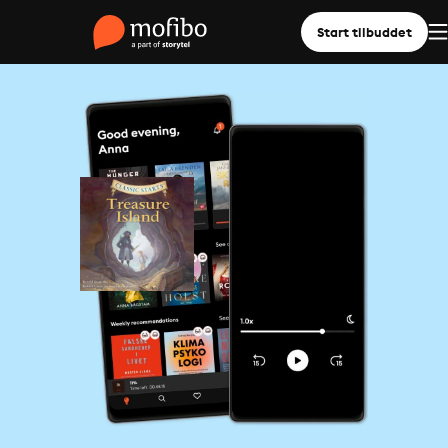
Start tilbuddet