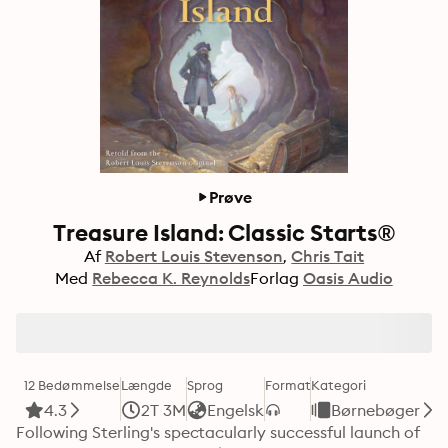
Prøve
Treasure Island: Classic Starts®
Af
Robert Louis Stevenson
Chris Tait
Med
Rebecca K. Reynolds
Forlag
Oasis Audio
12 Bedømmelse
Længde
Sprog
Format
Kategori
4.3
2T 3M
Engelsk
Børnebøger
Following Sterling's spectacularly successful launch of 