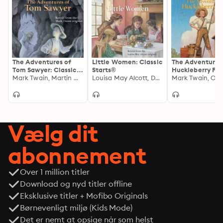
The Adventures of
Little Women: Classic
The Adventures
Tom Sawyer: Classic
Starts®
Huckleberry Fin
Starts®
Mark Twain, Martin Woodside
Louisa May Alcott, Deanna McFadden
Classic Starts®
Mark Twain, Oli
Vælg dit
abonnement
Over 1 million titler
Download og nyd titler offline
Eksklusive titler + Mofibo Originals
Børnevenligt miljø (Kids Mode)
Det er nemt at opsige når som helst