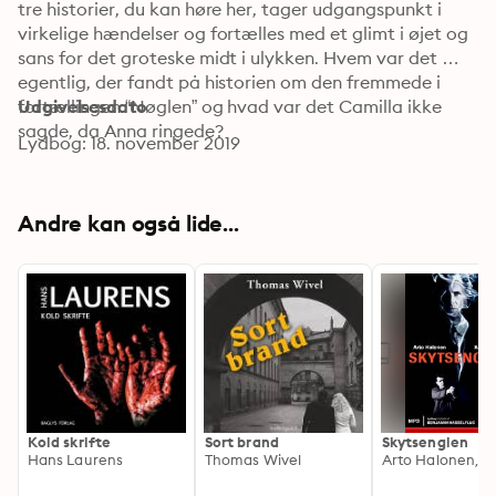
tre historier, du kan høre her, tager udgangspunkt i 
virkelige hændelser og fortælles med et glimt i øjet og 
sans for det groteske midt i ulykken. Hvem var det 
egentlig, der fandt på historien om den fremmede i 
fortællingen “Nøglen” og hvad var det Camilla ikke 
Udgivelsesdato
sagde, da Anna ringede?
Lydbog: 18. november 2019
Andre kan også lide...
Kold skrifte
Sort brand
Skytsenglen
Hans Laurens
Thomas Wivel