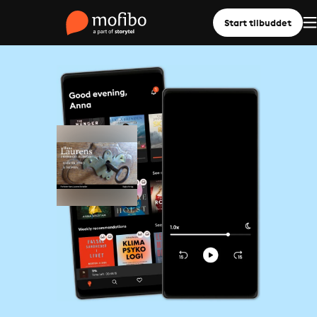
Start tilbuddet