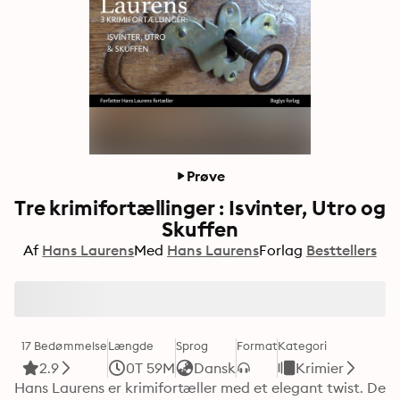
Prøve
Tre krimifortællinger : Isvinter, Utro og
Skuffen
Af
Hans Laurens
Med
Hans Laurens
Forlag
Besttellers
17 Bedømmelse
Længde
Sprog
Format
Kategori
2.9
0T 59M
Dansk
Krimier
Hans Laurens er krimifortæller med et elegant twist. De 