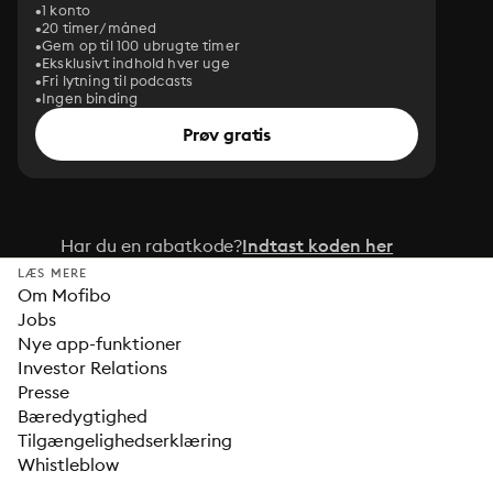
1 konto
20 timer/måned
Gem op til 100 ubrugte timer
Eksklusivt indhold hver uge
Fri lytning til podcasts
Ingen binding
Prøv gratis
Har du en rabatkode?
Indtast koden her
LÆS MERE
Om Mofibo
Jobs
Nye app-funktioner
Investor Relations
Presse
Bæredygtighed
Tilgængelighedserklæring
Whistleblow