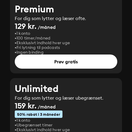
Premium
For dig som lytter og læser ofte.
129 kr.
/måned
1 konto
100 timer/måned
Eksklusivt indhold hver uge
Fri lytning til podcasts
Ingen binding
Prøv gratis
Unlimited
For dig som lytter og læser ubegrænset.
159 kr.
/måned
50% rabat i 3 måneder
1 konto
Ubegrænset timer
Eksklusivt indhold hver uge