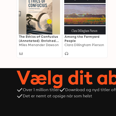
The Ethics of Confucius
Among the Farmyard
(Annotated): Enriched
People
Edition. A Clear Guide
Miles Menander Dawson
Clara Dillingham Pierson
to Confucian Moral
Philosophy, Filial Duty,
Character Cultivation,
and Public Life
Vælg dit 
Over 1 million titler
Download og nyd titler off
Det er nemt at opsige når som helst