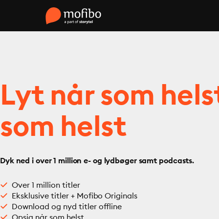
Lyt når som hels
som helst
Dyk ned i over 1 million e- og lydbøger samt podcasts.
Over 1 million titler
Eksklusive titler + Mofibo Originals
Download og nyd titler offline
Opsig når som helst