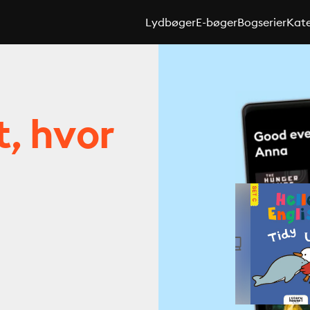
Lydbøger
E-bøger
Bogserier
Kate
t, hvor