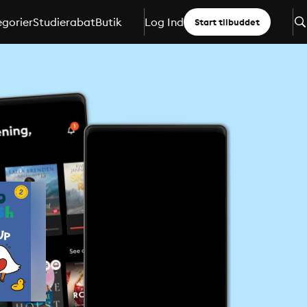
gorier
Studierabat
Butik
Log Ind
Start tilbuddet