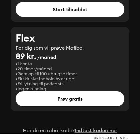
Start tilbuddet
Flex
For dig som vil prøve Mofibo.
89 kr.
/måned
1 konto
20 timer/måned
Gem op til 100 ubrugte timer
Eksklusivt indhold hver uge
Fri lytning til podcasts
Ingen binding
Prøv gratis
Har du en rabatkode?
Indtast koden her
BRUGBARE LINKS