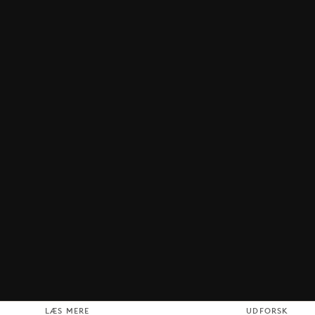
LÆS MERE
UDFORSK