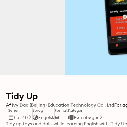
Tidy Up
Af
Ivy Dad (Beijing) Education Technology Co., Ltd
Forla
Serier
Sprog
Format
Kategori
1 af 40
Engelsk
Børnebøger
Tidy up toys and dolls while learning English with ‘Tidy Up