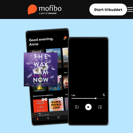
Start tilbuddet