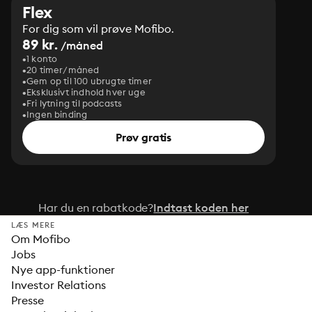
Flex
For dig som vil prøve Mofibo.
89 kr.
/måned
1 konto
20 timer/måned
Gem op til 100 ubrugte timer
Eksklusivt indhold hver uge
Fri lytning til podcasts
Ingen binding
Prøv gratis
Har du en rabatkode?
Indtast koden her
LÆS MERE
Om Mofibo
Jobs
Nye app-funktioner
Investor Relations
Presse