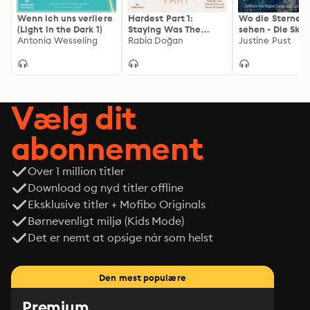
Wenn ich uns verliere
Hardest Part 1:
Wo die Sterne u
(Light in the Dark 1)
Staying Was The
sehen - Die Skyl
Antonia Wesseling
Hardest Part:
Rabia Doğan
Reihe, Band 1
Justine Pust
Intensive Slow-Burn-
(Ungekürzte Le
Romance über tiefe
Gefühle und
Selbstfindung
Vælg dit
abonnement
Over 1 million titler
Download og nyd titler offline
Eksklusive titler + Mofibo Originals
Børnevenligt miljø (Kids Mode)
Det er nemt at opsige når som helst
Den mest populære
Premium