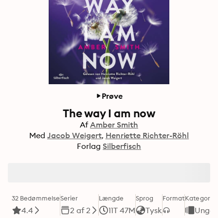
Prøve
The way I am now
Af
Amber Smith
Med
Jacob Weigert
Henriette Richter-Röhl
Forlag
Silberfisch
32 Bedømmelse
Serier
Længde
Sprog
Format
Kategori
4.4
2 af 2
11T 47M
Tysk
Ungd