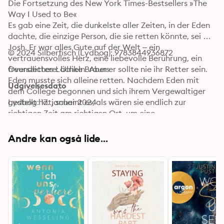
Die Fortsetzung des New York Times-Bestsellers »The 
Way I Used to Be«

Es gab eine Zeit, die dunkelste aller Zeiten, in der Eden 
dachte, die einzige Person, die sie retten könnte, sei 
Josh. Er war alles Gute auf der Welt – ein 
© 2024 Silberfisch (Lydbog): 9783844936872
vertrauensvolles Herz, eine liebevolle Berührung, ein 
freundliches Lächeln. Aber er sollte nie ihr Retter sein. 
Oversættere: Ulrike Brauns
Eden musste sich alleine retten. Nachdem Eden mit 
Udgivelsesdato
dem College begonnen und sich ihrem Vergewaltiger 
gestellt hat, scheint es, als wären sie endlich zur 
Lydbog: 17. januar 2024
richtigen Zeit am richtigen Ort, um eine 
funktionierende Beziehung aufzubauen. Doch als der 
Prozess, der entscheiden wird, ob Eden die 
Andre kan også lide...
Gerechtigkeit erhält, die sie verdient, bevorsteht und 
unverheilte Wunden aufreißt, stellt sich die Frage, ob 
ihre Liebe dem Druck standhalten kann?