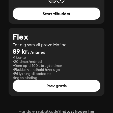
Start tilbuddet
Flex
For dig som vil prøve Mofibo.
89 kr.
/måned
1 konto
20 timer/måned
Gem op til 100 ubrugte timer
Eksklusivt indhold hver uge
Fri lytning til podcasts
Ingen binding
Prøv gratis
Har du en rabatkode?
Indtast koden her