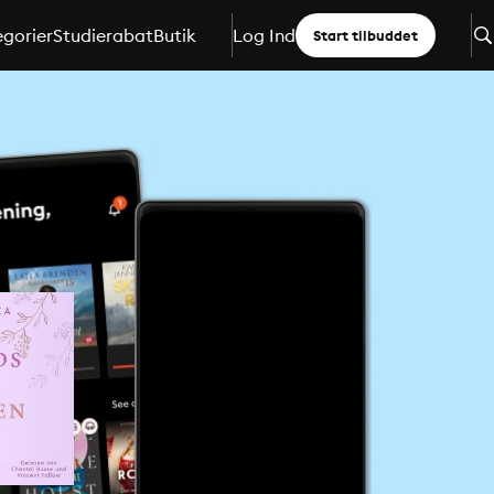
gorier
Studierabat
Butik
Log Ind
Start tilbuddet