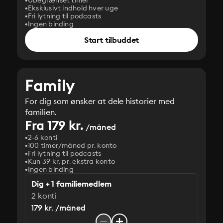
Ubegrænset timer
Eksklusivt indhold hver uge
Fri lytning til podcasts
Ingen binding
Start tilbuddet
Family
For dig som ønsker at dele historier med
familien.
Fra 179 kr.
/måned
2-6 konti
100 timer/måned pr. konto
Fri lytning til podcasts
Kun 39 kr. pr. ekstra konto
Ingen binding
Dig + 1 familiemedlem
2 konti
179 kr. /måned