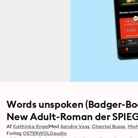
Words unspoken (Badger-Boo
New Adult-Roman der SPIEGE
Af
Kathinka Engel
Med
Sandra Voss
Chantal Busse
Mich
Forlag
OSTERWOLDaudio