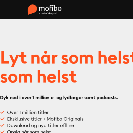
Lyt når som hels
som helst
Dyk ned i over 1 million e- og lydbøger samt podcasts.
Over 1 million titler
Eksklusive titler + Mofibo Originals
Download og nyd titler offline
Opsig når som helst