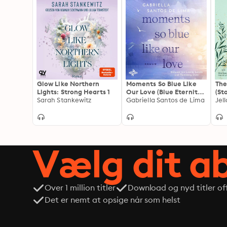
Glow Like Northern
Moments So Blue Like
The
Lights: Strong Hearts 1
Our Love (Blue Eternity
(St
Sarah Stankewitz
1)
Gabriella Santos de Lima
und
Jel
New
der
Rei
Vælg dit 
Over 1 million titler
Download og nyd titler off
Det er nemt at opsige når som helst