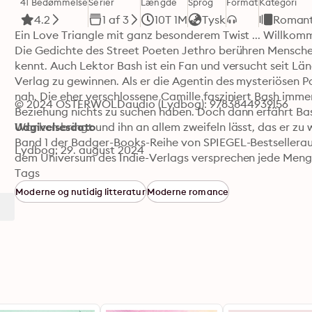
41 Bedømmelse
Serier
Længde
Sprog
Format
Kategori
4.2
1 af 3
10T 1M
Tysk
Romant
Ein Love Triangle mit ganz besonderem Twist ... Willkom
Die Gedichte des Street Poeten Jethro berühren Mensche
kennt. Auch Lektor Bash ist ein Fan und versucht seit Län
Verlag zu gewinnen. Als er die Agentin des mysteriösen P
nah. Die eher verschlossene Camille fasziniert Bash immer
© 2024 OSTERWOLDaudio (Lydbog): 9783844939156
Beziehung nichts zu suchen haben. Doch dann erfährt Bas
Wanken bringt und ihn an allem zweifeln lässt, das er zu 
Udgivelsesdato
Band 1 der Badger-Books-Reihe von SPIEGEL-Bestselleraut
Lydbog: 29. august 2024
dem Universum des Indie-Verlags versprechen jede Men
Tags
Moderne og nutidig litteratur
Moderne romance