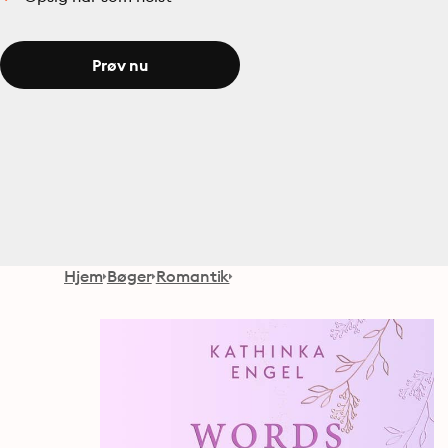
Prøv nu
Hjem
Bøger
Romantik