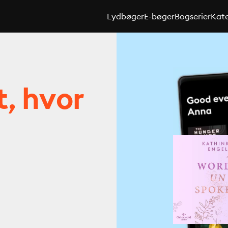
Lydbøger
E-bøger
Bogserier
Kate
t, hvor