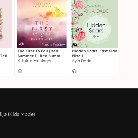
The First To Fall (Red
Hidden Scars: East Side
Skoge
Teil 1
Summer 1): Red Summer
Elite 1
Crumb
| Der Auftakt der New-
Kristina Moninger
Ayla Dade
Reihe,
Carol
Adult-Suspense-Reihe
von #1-SPIEGEL-
Bestsellerautorin
Kristina Moninger
ljø (Kids Mode)