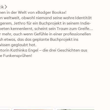
ik
men in der Welt von »Badger Books«!

n weltweit, obwohl niemand seine wahre Identität 
gerem, Jethro für ein Buchprojekt in seinem Indie-
oeten kennenlernt, scheint sein Traum zum Greifen 
 mehr, auch wenn Gefühle in einer professionellen 
h etwas, das das geplante Buchprojekt ins 
wissen geglaubt hat.

orin Kathinka Engel – die drei Geschichten aus 
ge Funkensprühen!