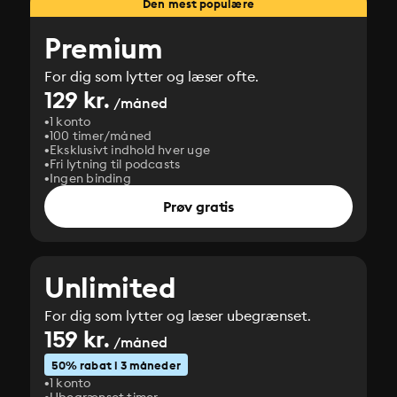
Den mest populære
Premium
For dig som lytter og læser ofte.
129 kr.
/måned
1 konto
100 timer/måned
Eksklusivt indhold hver uge
Fri lytning til podcasts
Ingen binding
Prøv gratis
Unlimited
For dig som lytter og læser ubegrænset.
159 kr.
/måned
50% rabat i 3 måneder
1 konto