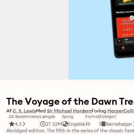
The Voyage of the Dawn Tre
Af
C. S. Lewis
Med
Sir Michael Hordern
Forlag
HarperColli
221 Bedømmelse
Længde
Sprog
Format
Kategori
4.3
2T 22M
Engelsk
Børnebøger
Abridged edition. The fifth in the series of the classic fa