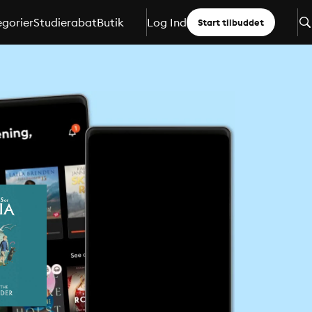
gorier
Studierabat
Butik
Log Ind
Start tilbuddet