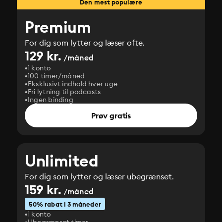
Den mest populære
Premium
For dig som lytter og læser ofte.
129 kr.
/måned
1 konto
100 timer/måned
Eksklusivt indhold hver uge
Fri lytning til podcasts
Ingen binding
Prøv gratis
Unlimited
For dig som lytter og læser ubegrænset.
159 kr.
/måned
50% rabat i 3 måneder
1 konto