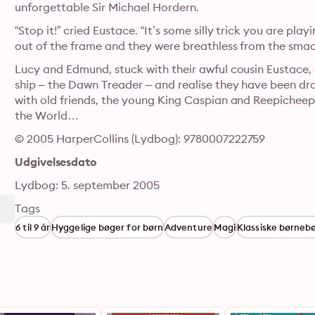
unforgettable Sir Michael Hordern.
“Stop it!” cried Eustace. “It’s some silly trick you are pla
out of the frame and they were breathless from the smack
Lucy and Edmund, stuck with their awful cousin Eustace, s
ship – the Dawn Treader – and realise they have been dra
with old friends, the young King Caspian and Reepicheep
the World…
© 2005 HarperCollins (Lydbog): 9780007222759
Udgivelsesdato
Lydbog: 5. september 2005
Tags
6 til 9 år
Hyggelige bøger for børn
Adventure
Magi
Klassiske børneb