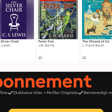
 Silver Chair
Peter Pan
The Wizard of Oz
S. Lewis
J.M. Barrie
L. Frank Baum
abonnement
line
Eksklusive titler + Mofibo Originals
Børnevenligt mi