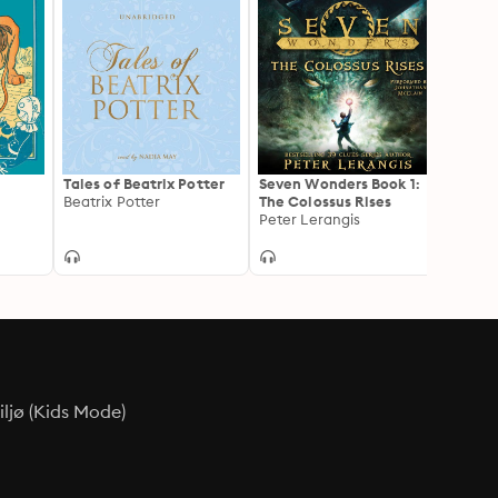
Tales of Beatrix Potter
Seven Wonders Book 1:
The C
Beatrix Potter
The Colossus Rises
Carni
Peter Lerangis
Lemon
ljø (Kids Mode)