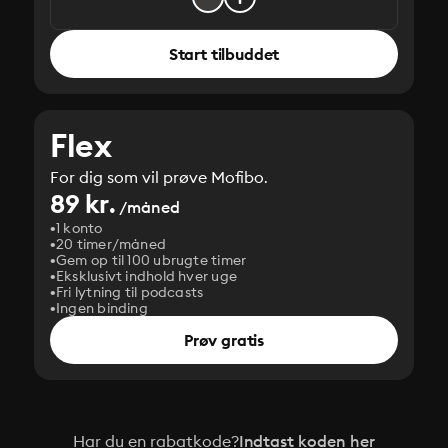
Start tilbuddet
Flex
For dig som vil prøve Mofibo.
89 kr.
/måned
1 konto
20 timer/måned
Gem op til 100 ubrugte timer
Eksklusivt indhold hver uge
Fri lytning til podcasts
Ingen binding
Prøv gratis
Har du en rabatkode?
Indtast koden her