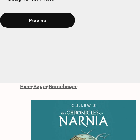
Prøv nu
Hjem
Bøger
Børnebøger