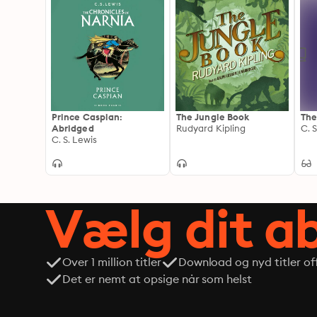
Prince Caspian:
The Jungle Book
The
Abridged
Rudyard Kipling
C. 
C. S. Lewis
Vælg dit 
Over 1 million titler
Download og nyd titler off
Det er nemt at opsige når som helst