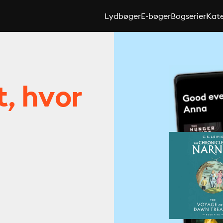
Lydbøger
E-bøger
Bogserier
Kate
t, hvor