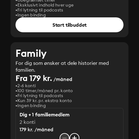
Ubegrænset timer
Eksklusivt indhold hver uge
Fri lytning til podcasts
Ingen binding
Start tilbuddet
Family
For dig som ønsker at dele historier med
familien.
Fra 179 kr.
/måned
2-6 konti
100 timer/måned pr. konto
Fri lytning til podcasts
Kun 39 kr. pr. ekstra konto
Ingen binding
Dig + 1 familiemedlem
2 konti
179 kr. /måned