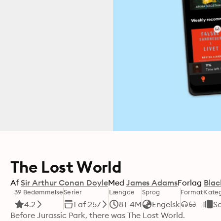
The Lost World
Af
Sir Arthur Conan Doyle
Med
James Adams
Forlag
Blac
39 Bedømmelse
Serier
Længde
Sprog
Format
Kateg
4.2
1 af 257
8T 4M
Engelsk
Sc
Before Jurassic Park, there was The Lost World.