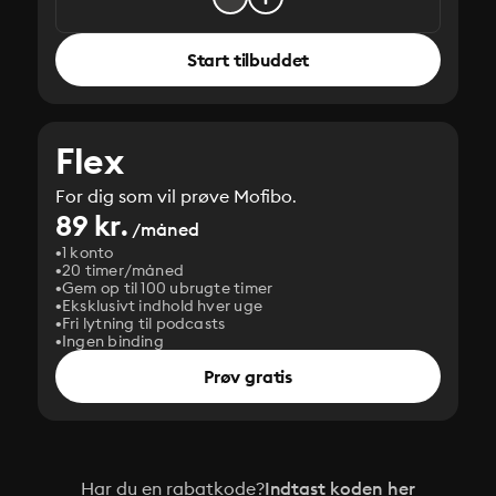
Start tilbuddet
Flex
For dig som vil prøve Mofibo.
89 kr.
/måned
1 konto
20 timer/måned
Gem op til 100 ubrugte timer
Eksklusivt indhold hver uge
Fri lytning til podcasts
Ingen binding
Prøv gratis
Har du en rabatkode?
Indtast koden her