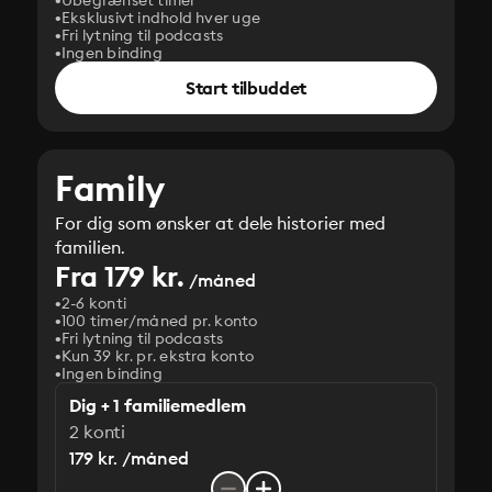
Ubegrænset timer
Eksklusivt indhold hver uge
Fri lytning til podcasts
Ingen binding
Start tilbuddet
Family
For dig som ønsker at dele historier med
familien.
Fra 179 kr.
/måned
2-6 konti
100 timer/måned pr. konto
Fri lytning til podcasts
Kun 39 kr. pr. ekstra konto
Ingen binding
Dig + 1 familiemedlem
2 konti
179 kr. /måned