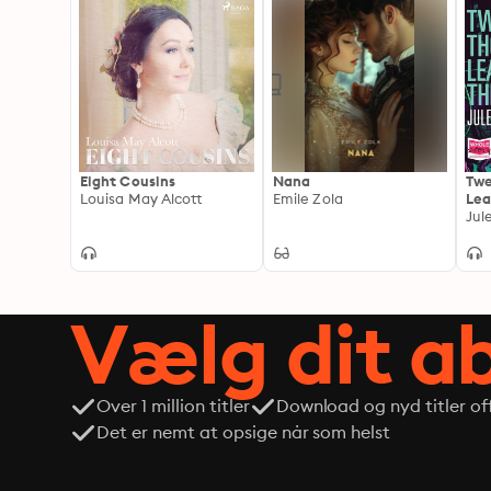
Eight Cousins
Nana
Twe
Louisa May Alcott
Emile Zola
Lea
Jul
Vælg dit 
Over 1 million titler
Download og nyd titler off
Det er nemt at opsige når som helst