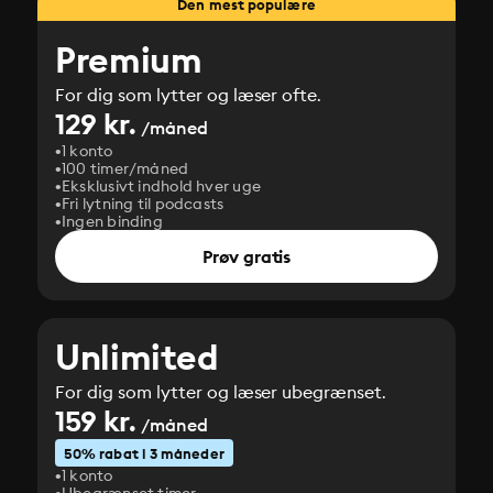
Den mest populære
Premium
For dig som lytter og læser ofte.
129 kr.
/måned
1 konto
100 timer/måned
Eksklusivt indhold hver uge
Fri lytning til podcasts
Ingen binding
Prøv gratis
Unlimited
For dig som lytter og læser ubegrænset.
159 kr.
/måned
50% rabat i 3 måneder
1 konto