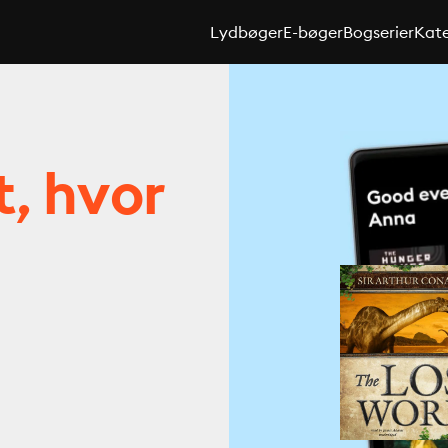
Lydbøger
E-bøger
Bogserier
Kate
t, hvor