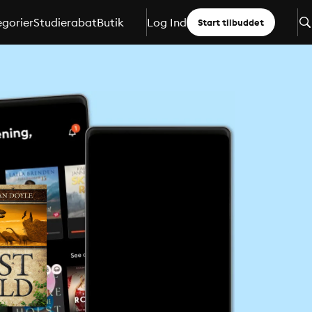
gorier
Studierabat
Butik
Log Ind
Start tilbuddet