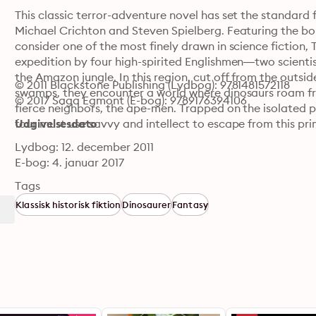
This classic terror-adventure novel has set the standard 
Michael Crichton and Steven Spielberg. Featuring the bol
consider one of the most finely drawn in science fiction, T
expedition by four high-spirited Englishmen—two scientis
the Amazon jungle. In this region, cut off from the outside
© 2011 Blackstone Publishing (Lydbog): 9781481572118
swamps, they encounter a world where dinosaurs roam fre
© 2017 Saga Egmont (E-bog): 9789176394106
fierce neighbors, the ape-men. Trapped on the isolated pla
four must use savvy and intellect to escape from this pri
Udgivelsesdato
Lydbog: 12. december 2011
E-bog: 4. januar 2017
Tags
Klassisk historisk fiktion
Dinosaurer
Fantasy