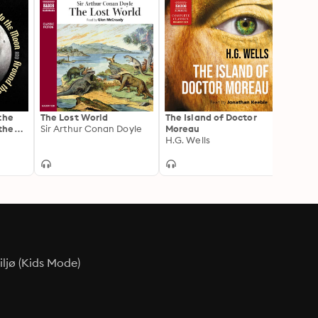
the
The Lost World
The Island of Doctor
Journ
the
Sir Arthur Conan Doyle
Moreau
of the
H.G. Wells
Jules
ljø (Kids Mode)