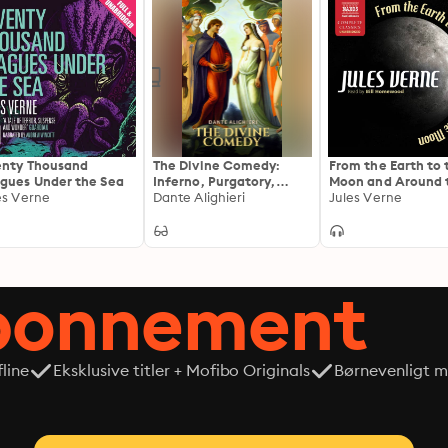
nty Thousand
The Divine Comedy:
From the Earth to 
gues Under the Sea
Inferno, Purgatory,
Moon and Around 
es Verne
Paradise
Dante Alighieri
Moon
Jules Verne
abonnement
line
Eksklusive titler + Mofibo Originals
Børnevenligt mi