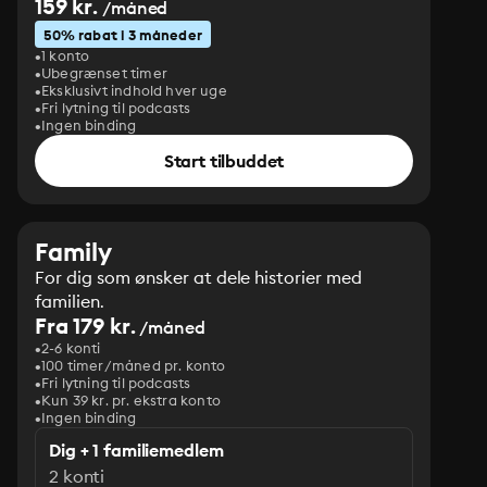
159 kr.
/måned
50% rabat i 3 måneder
1 konto
Ubegrænset timer
Eksklusivt indhold hver uge
Fri lytning til podcasts
Ingen binding
Start tilbuddet
Family
For dig som ønsker at dele historier med
familien.
Fra 179 kr.
/måned
2-6 konti
100 timer/måned pr. konto
Fri lytning til podcasts
Kun 39 kr. pr. ekstra konto
Ingen binding
Dig + 1 familiemedlem
2 konti