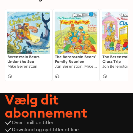
Berenstain Bears
The Berenstain Bears'
The Berenstain 
Under the Sea
Family Reunion
Class Trip
Mike Berenstain
Jan Berenstain, Mike Berenstain, Stan Berenstain
Vælg dit
abonnement
Over 1 million titler
Download og nyd titler offline