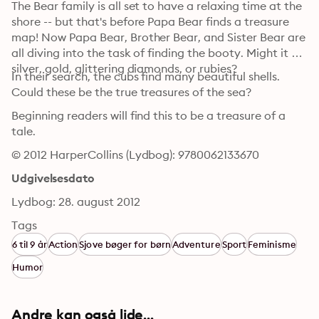
The Bear family is all set to have a relaxing time at the 
shore -- but that's before Papa Bear finds a treasure 
map! Now Papa Bear, Brother Bear, and Sister Bear are 
all diving into the task of finding the booty. Might it be 
silver, gold, glittering diamonds, or rubies?
In their search, the cubs find many beautiful shells. 
Could these be the true treasures of the sea?
Beginning readers will find this to be a treasure of a 
tale.
© 2012 HarperCollins (Lydbog): 9780062133670
Udgivelsesdato
Lydbog: 28. august 2012
Tags
6 til 9 år
Action
Sjove bøger for børn
Adventure
Sport
Feminisme
Humor
Andre kan også lide...