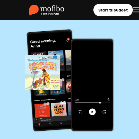
Start tilbuddet