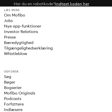
Har du en rabatkode?
Indtast koden her
LÆS MERE
Om Mofibo
Jobs
Nye app-funktioner
Investor Relations
Presse
Bæredygtighed
Tilgængelighedserklæring
Whistleblow
UDFORSK
Søg
Bøger
Bogserier
Mofibo Originals
Podcasts
Forfattere
Indlæsere