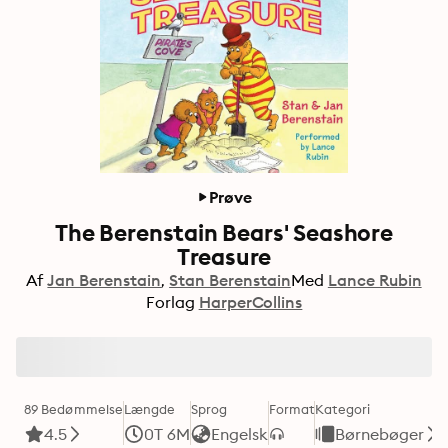
Prøve
The Berenstain Bears' Seashore
Treasure
Af
Jan Berenstain
Stan Berenstain
Med
Lance Rubin
Forlag
HarperCollins
89 Bedømmelse
Længde
Sprog
Format
Kategori
4.5
0T 6M
Engelsk
Børnebøger