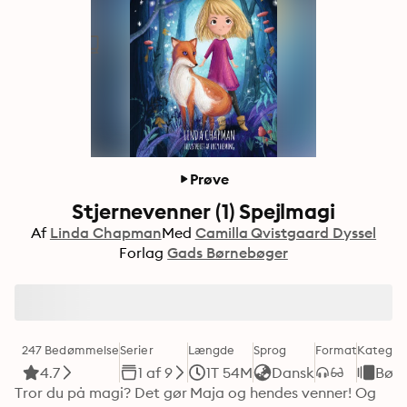
Prøve
Stjernevenner (1) Spejlmagi
Af
Linda Chapman
Med
Camilla Qvistgaard Dyssel
Forlag
Gads Børnebøger
247 Bedømmelse
Serier
Længde
Sprog
Format
Kategori
4.7
1 af 9
1T 54M
Dansk
Bør
Tror du på magi? Det gør Maja og hendes venner! Og 