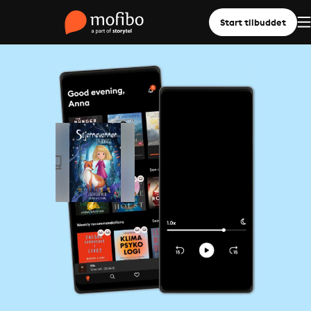
Start tilbuddet