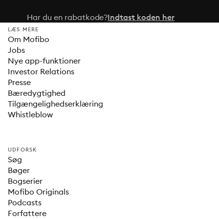
Har du en rabatkode?
Indtast koden her
LÆS MERE
Om Mofibo
Jobs
Nye app-funktioner
Investor Relations
Presse
Bæredygtighed
Tilgængelighedserklæring
Whistleblow
UDFORSK
Søg
Bøger
Bogserier
Mofibo Originals
Podcasts
Forfattere