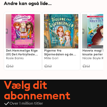
Andre kan også lide...
Det Hemmelige Rige
Pigerne fra
Havets magi 1: 
(01) Det fortryllede
Stjernedalen og de
knuste perler
slot
Rosie Banks
gamle breve
Mille Gori
Nicole Boyle Rø
Vælg dit
abonnement
Over 1 million titler