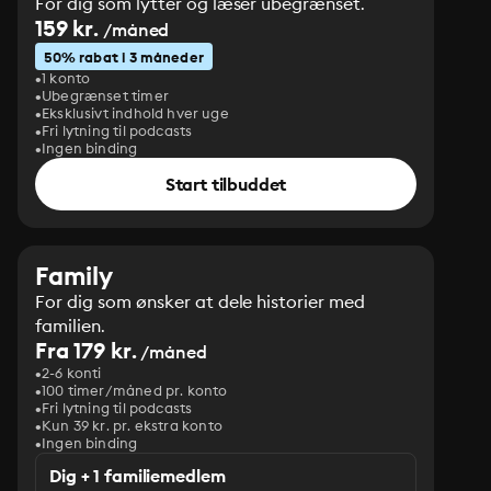
For dig som lytter og læser ubegrænset.
159 kr.
/måned
50% rabat i 3 måneder
1 konto
Ubegrænset timer
Eksklusivt indhold hver uge
Fri lytning til podcasts
Ingen binding
Start tilbuddet
Family
For dig som ønsker at dele historier med
familien.
Fra 179 kr.
/måned
2-6 konti
100 timer/måned pr. konto
Fri lytning til podcasts
Kun 39 kr. pr. ekstra konto
Ingen binding
Dig + 1 familiemedlem