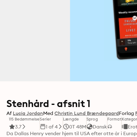
Stenhård - afsnit 1
Af
Lucia Jordan
Med
Christin Lund Brændegaard
Forlag
115 Bedømmelse
Serier
Længde
Sprog
Format
Kategor
3.7
1 af 4
0T 48M
Dansk
Erot
Da Dallas Henry vender hjem til USA efter otte år i Europ