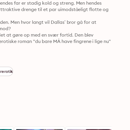
ndes far er stadig kold og streng. Men hendes 
traktive drenge til et par uimodståeligt flotte og 
den. Men hvor langt vil Dallas’ bror gå for at 
mod? 

t at gøre op med en svær fortid. Den blev 
tiske roman "du bare MÅ have fingrene i lige nu" 
ererotik