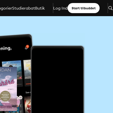
gorier
Studierabat
Butik
Log Ind
Start tilbuddet