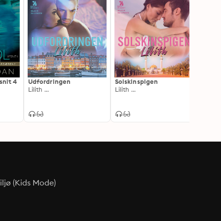
snit 4
Udfordringen
Solskinspigen
Herre
Lilith ...
Lilith ...
Lilith ..
ljø (Kids Mode)