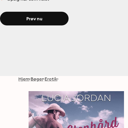
Prøv nu
Hjem
Bøger
Erotik