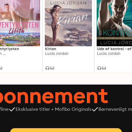
ntyrlysten
Kirian
Ude af kontrol - af
h ...
Lucia Jordan
Lucia Jordan
abonnement
line
Eksklusive titler + Mofibo Originals
Børnevenligt mi