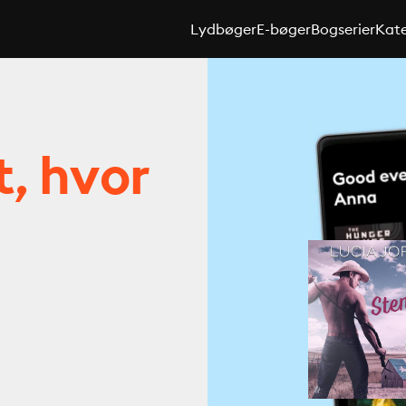
Lydbøger
E-bøger
Bogserier
Kate
t, hvor