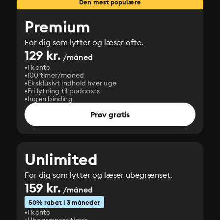
Den mest populære
Premium
For dig som lytter og læser ofte.
129 kr.
/måned
1 konto
100 timer/måned
Eksklusivt indhold hver uge
Fri lytning til podcasts
Ingen binding
Prøv gratis
Unlimited
For dig som lytter og læser ubegrænset.
159 kr.
/måned
50% rabat i 3 måneder
1 konto