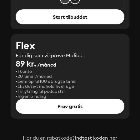
Start tilbuddet
Flex
For dig som vil prøve Mofibo.
89 kr.
/måned
1 konto
20 timer/måned
Gem op til 100 ubrugte timer
Eksklusivt indhold hver uge
Fri lytning til podcasts
Ingen binding
Prøv gratis
Har du en rabatkode?
Indtast koden her