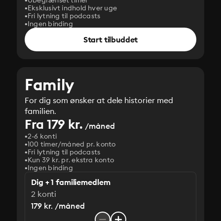
Ubegrænset timer
Eksklusivt indhold hver uge
Fri lytning til podcasts
Ingen binding
Start tilbuddet
Family
For dig som ønsker at dele historier med
familien.
Fra 179 kr.
/måned
2-6 konti
100 timer/måned pr. konto
Fri lytning til podcasts
Kun 39 kr. pr. ekstra konto
Ingen binding
Dig + 1 familiemedlem
2 konti
179 kr. /måned