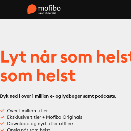
Lyt når som hels
som helst
Dyk ned i over 1 million e- og lydbøger samt podcasts.
Over 1 million titler
Eksklusive titler + Mofibo Originals
Download og nyd titler offline
Opsig når som helst