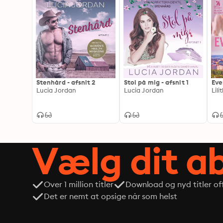
Stenhård - afsnit 2
Stol på mig - afsnit 1
Eve
Lucia Jordan
Lucia Jordan
Lilit
Vælg dit 
Over 1 million titler
Download og nyd titler off
Det er nemt at opsige når som helst