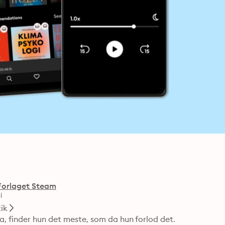
Forlaget Steam
i
ik
a, finder hun det meste, som da hun forlod det. 