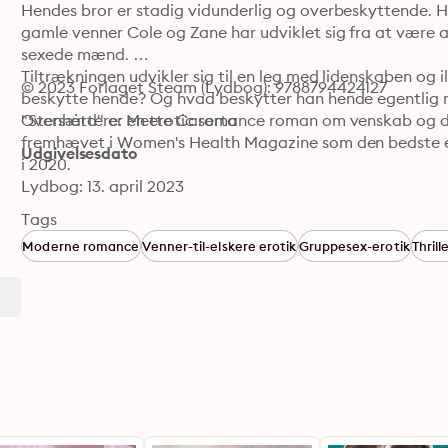
Hendes bror er stadig vidunderlig og overbeskyttende. He
gamle venner Cole og Zane har udviklet sig fra at være at
sexede mænd. 

Tiltrækningen udvikler sig til en leg med lidenskaben og il
© 2023 Forlaget Steam (Lydbog): 9788794424127
beskytte hende? Og hvad beskytter han hende egentlig 
"Stenhård" er en erotic romance roman om venskab og de
Oversættere: Mette Caserta
fremhævet i Women's Health Magazine som den bedste ero
Udgivelsesdato
i 2020.
Lydbog: 13. april 2023
Tags
Moderne romance
Venner-til-elskere erotik
Gruppesex-erotik
Thrill