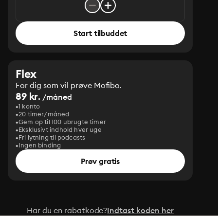
Start tilbuddet
Flex
For dig som vil prøve Mofibo.
89 kr.
/måned
1 konto
20 timer/måned
Gem op til 100 ubrugte timer
Eksklusivt indhold hver uge
Fri lytning til podcasts
Ingen binding
Prøv gratis
Har du en rabatkode?
Indtast koden her