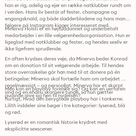
han er rig, adelig og ejer en række natklubber rundt om 
i verden. Hans liv består af fester, champagne og 
engangsknald, og både sladderbladene og hans mange 
følgere på Instagram kigger interesseret med.
Minerva Holsti er en højtuddannet og underbetalt 
medarbejder i en lille velgørenhedsorganisation. Hun er 
ligeglad med natklubber og fester, og hendes sexliv er 
ikke ligefrem sprudlende.
En aften krydses deres veje, da Minerva beder Konrad 
om en donation til sit velgørende arbejde. Til hendes 
store overraskelse går han med til at donere på én 
betingelse: Minerva skal fortælle ham om arbejdet 
regelmæssigt – og personligt. Minerva har et skarpt 
Men kan en playboy forelske sig? Og kan en uerfaren 
sind og en endnu skarpere tunge, så hun gætter 
gudinde give sig hen til nydelsen?
hurtigt, hvad den berygtede playboy har i tankerne. 
Lilith inddeler sine bøger i tre kategorier: lyserød, blå 
og rød.
Lyserød er en romantisk historie krydret med 
eksplicitte sexscener.