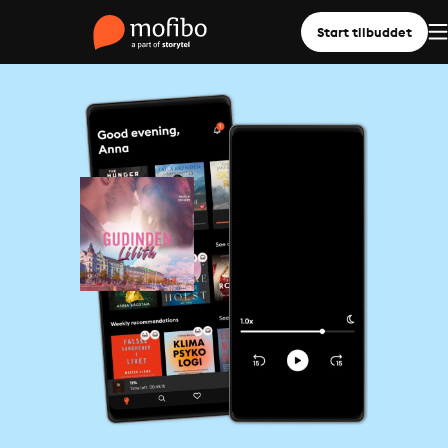
Start tilbuddet