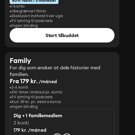
50% rabat i 3 måneder
1 konto
Ubegrænset timer
Eksklusivt indhold hver uge
Fri lytning til podcasts
Ingen binding
Start tilbuddet
Family
For dig som ønsker at dele historier med
familien.
Fra 179 kr.
/måned
2-6 konti
100 timer/måned pr. konto
Fri lytning til podcasts
Kun 39 kr. pr. ekstra konto
Ingen binding
Dig + 1 familiemedlem
2 konti
179 kr. /måned