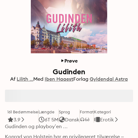
Prøve
Gudinden
Af
Lilith ...
Med
Iben Haaest
Forlag
Gyldendal Astra
161 Bedømmelse
Længde
Sprog
Format
Kategori
3.9
6T 5M
Dansk
Erotik
Gudinden og playboy’en …
Konrad von Holstein har en privilegeret tilværelse – 