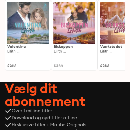
Valentina
Biskoppen
Værkstedet
Lilith ...
Lilith ...
Lilith ...
Vælg dit
abonnement
Over 1 million titler
Download og nyd titler offline
Eksklusive titler + Mofibo Originals