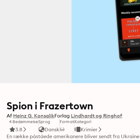
Spion i Frazertown
Af
Heinz G. Konsalik
Forlag
Lindhardt og Ringhof
4 Bedømmelse
Sprog
Format
Kategori
3.8
Dansk
Krimier
En række påståede amerikanere bliver sendt fra Ukraine t