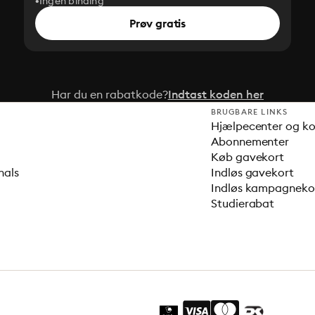
Ingen binding
Prøv gratis
Har du en rabatkode?
Indtast koden her
BRUGBARE LINKS
Hjælpecenter og k
Abonnementer
Køb gavekort
nals
Indløs gavekort
Indløs kampagnek
Studierabat