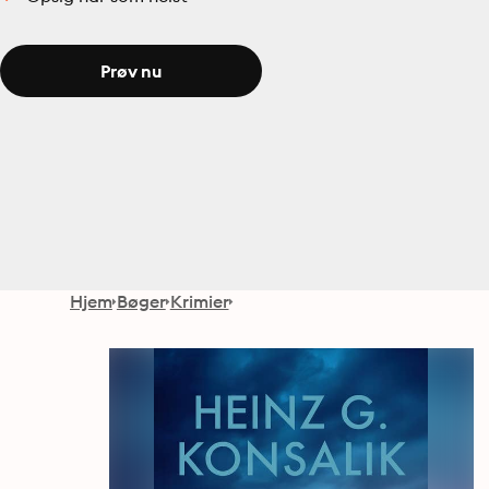
Prøv nu
Hjem
Bøger
Krimier