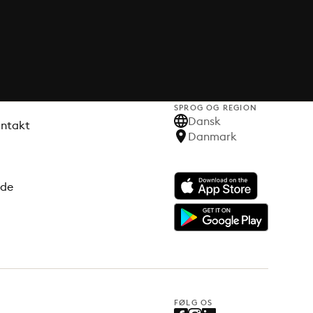
SPROG OG REGION
Dansk
ontakt
Danmark
ode
FØLG OS