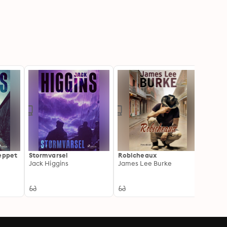
tæppet
Stormvarsel
Robicheaux
Efter
Jack Higgins
James Lee Burke
ordre
Dunca