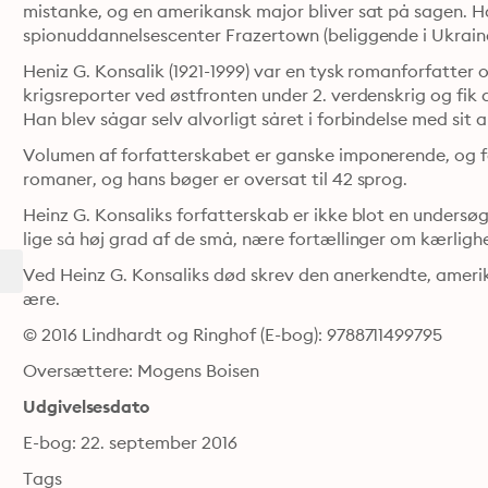
mistanke, og en amerikansk major bliver sat på sagen. Han 
spionuddannelsescenter Frazertown (beliggende i Ukraine
Heniz G. Konsalik (1921-1999) var en tysk romanforfatter o
krigsreporter ved østfronten under 2. verdenskrig og fik 
Volumen af forfatterskabet er ganske imponerende, og for
romaner, og hans bøger er oversat til 42 sprog. 
Heinz G. Konsaliks forfatterskab er ikke blot en undersøgels
Ved Heinz G. Konsaliks død skrev den anerkendte, amerik
ære.
© 2016 Lindhardt og Ringhof (E-bog): 9788711499795
Oversættere: Mogens Boisen
Udgivelsesdato
E-bog: 22. september 2016
Tags