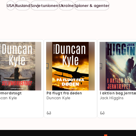
USA
Rusland
Sovjetunionen
Ukraine
Spioner & agenter
vmordstogt
På flugt fra døden
I aktion bag jern
can Kyle
Duncan Kyle
Jack Higgins