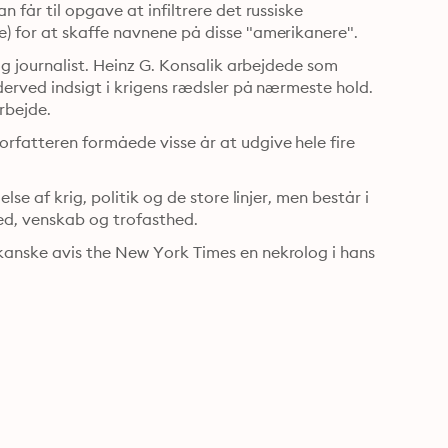
får til opgave at infiltrere det russiske 
) for at skaffe navnene på disse "amerikanere".
g journalist. Heinz G. Konsalik arbejdede som 
derved indsigt i krigens rædsler på nærmeste hold. 
Han blev sågar selv alvorligt såret i forbindelse med sit arbejde. 
fatteren formåede visse år at udgive hele fire 
e af krig, politik og de store linjer, men består i 
lige så høj grad af de små, nære fortællinger om kærlighed, venskab og trofasthed. 
anske avis the New York Times en nekrolog i hans 