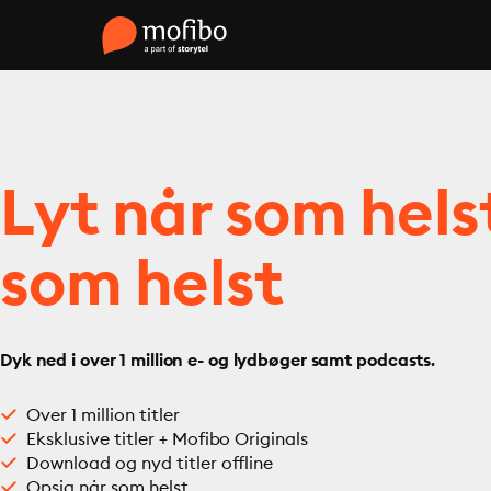
Lyt når som hels
som helst
Dyk ned i over 1 million e- og lydbøger samt podcasts.
Over 1 million titler
Eksklusive titler + Mofibo Originals
Download og nyd titler offline
Opsig når som helst