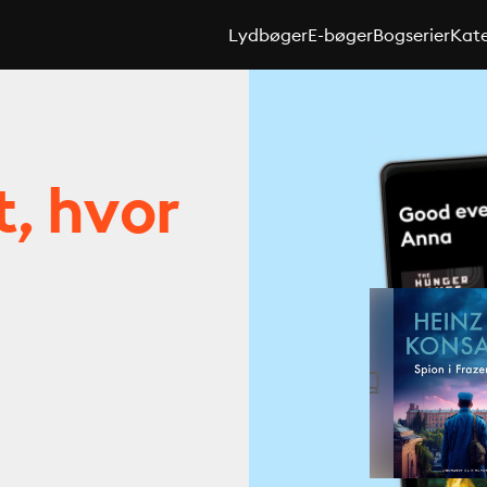
Lydbøger
E-bøger
Bogserier
Kate
t, hvor