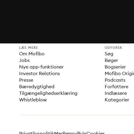
LÆS MERE
UDFORSK
Om Mofibo
Søg
Jobs
Bøger
Nye app-funktioner
Bogserier
Investor Relations
Mofibo Origi
Presse
Podcasts
Bæredygtighed
Forfattere
Tilgængelighedserklæring
Indlæsere
Whistleblow
Kategorier
Privatlivspolitik
Medlemsvilkår
Cookies