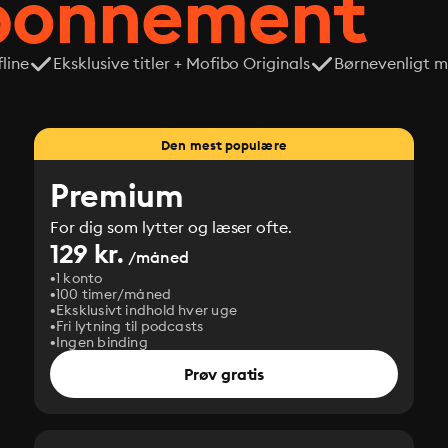
abonnement
line
Eksklusive titler + Mofibo Originals
Børnevenligt mi
Den mest populære
Premium
For dig som lytter og læser ofte.
129 kr.
/måned
1 konto
100 timer/måned
Eksklusivt indhold hver uge
Fri lytning til podcasts
Ingen binding
Prøv gratis