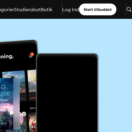
gorier
Studierabat
Butik
Log Ind
Start tilbuddet