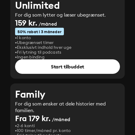
Unlimited
For dig som lytter og læser ubegrænset.
159 kr.
/måned
50% rabat i 3 måneder
1 konto
Ubegrænset timer
Eksklusivt indhold hver uge
Fri lytning til podcasts
Ingen binding
Start tilbuddet
Family
For dig som ønsker at dele historier med
familien.
Fra 179 kr.
/måned
2-6 konti
100 timer/måned pr. konto