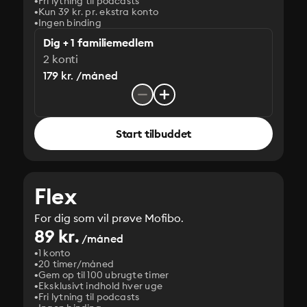
Fri lytning til podcasts
Kun 39 kr. pr. ekstra konto
Ingen binding
Dig + 1 familiemedlem
2 konti
179 kr. /måned
Start tilbuddet
Flex
For dig som vil prøve Mofibo.
89 kr.
/måned
1 konto
20 timer/måned
Gem op til 100 ubrugte timer
Eksklusivt indhold hver uge
Fri lytning til podcasts