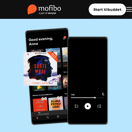
Start tilbuddet