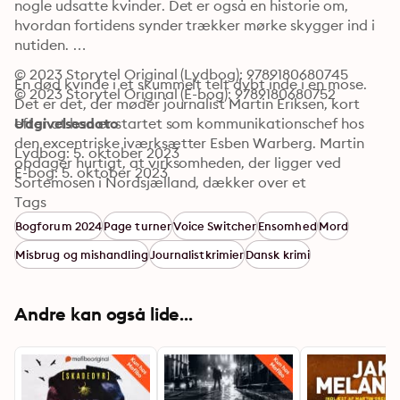
nogle udsatte kvinder. Det er også en historie om, 
hvordan fortidens synder trækker mørke skygger ind i 
nutiden. 

© 2023 Storytel Original (Lydbog): 9789180680745
En død kvinde i et skummelt telt dybt inde i en mose. 
© 2023 Storytel Original (E-bog): 9789180680752
Det er det, der møder journalist Martin Eriksen, kort 
efter at han er startet som kommunikationschef hos 
Udgivelsesdato
den excentriske iværksætter Esben Warberg. Martin 
Lydbog: 5. oktober 2023
opdager hurtigt, at virksomheden, der ligger ved 
E-bog: 5. oktober 2023
Sortemosen i Nordsjælland, dækker over et 
hængedynd af hemmeligheder. Blandt andet myrdes 
Tags
ikke bare en, men flere af de kvinder, som Esben har sat 
Bogforum 2024
Page turner
Voice Switcher
Ensomhed
Mord
en ære i at hjælpe i job. Martin må kæmpe med livet 
Misbrug og mishandling
Journalistkrimier
Dansk krimi
som indsats for at opklare forbrydelserne ved den 
sumpede mose. Og samtidig kæmper han med at 
slippe fri af sin fortid, hvor de mørkemænd, der 
Andre kan også lide...
tidligere var en besættelse for ham, stadig spøger i 
baggrunden. 

Sortemose er ikke kun en krimi – det er også historien 
om, hvordan ensomhed, udstødelse og et behov for at 