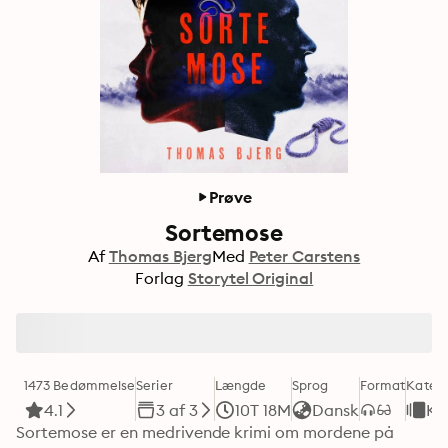
Prøve
Sortemose
Af
Thomas Bjerg
Med
Peter Carstens
Forlag
Storytel Original
1473 Bedømmelse
Serier
Længde
Sprog
Format
Katego
4.1
3 af 3
10T 18M
Dansk
Kr
Sortemose er en medrivende krimi om mordene på 