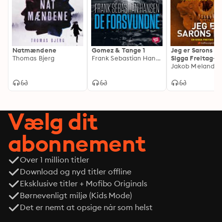
kende sit ophav driver mennesker ud i ekstreme 
handlinger. Det er tredje bind i den stærke og 
vedkommende serie Skadedyr, der udspiller sig ved den 
lille by Blovstrød, og som har den engagerede 
Natmændene
Gomez & Tange 1
Jeg er Sarons ro
journalist som hovedperson.
Thomas Bjerg
Frank Sebastian Hansen
Sigga Freitag-k
Jakob Melander
Vælg dit
abonnement
Over 1 million titler
Download og nyd titler offline
Eksklusive titler + Mofibo Originals
Børnevenligt miljø (Kids Mode)
Det er nemt at opsige når som helst