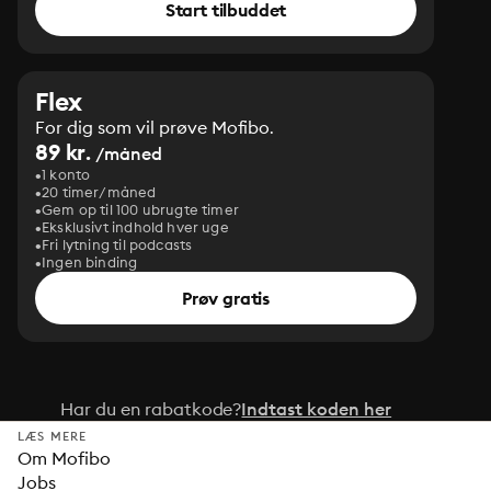
Start tilbuddet
Flex
For dig som vil prøve Mofibo.
89 kr.
/måned
1 konto
20 timer/måned
Gem op til 100 ubrugte timer
Eksklusivt indhold hver uge
Fri lytning til podcasts
Ingen binding
Prøv gratis
Har du en rabatkode?
Indtast koden her
LÆS MERE
Om Mofibo
Jobs