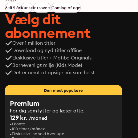
6 til 9 år
Kunst
Introvert
Coming of age
Vælg dit
abonnement
Over 1 million titler
Download og nyd titler offline
Eksklusive titler + Mofibo Originals
Børnevenligt miljø (Kids Mode)
Det er nemt at opsige når som helst
Den mest populære
Premium
For dig som lytter og læser ofte.
129 kr.
/måned
1 konto
100 timer/måned
Eksklusivt indhold hver uge