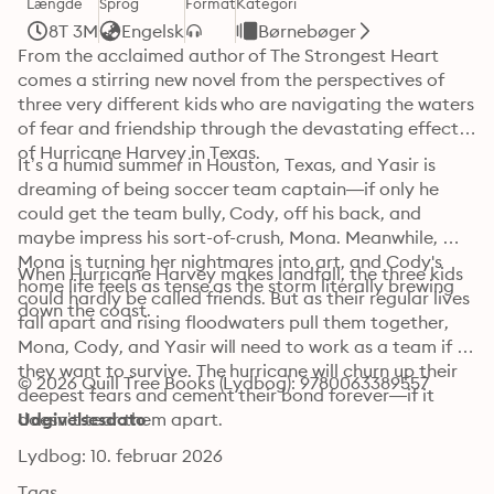
Længde
Sprog
Format
Kategori
8T 3M
Engelsk
Børnebøger
From the acclaimed author of The Strongest Heart 
comes a stirring new novel from the perspectives of 
three very different kids who are navigating the waters 
of fear and friendship through the devastating effects 
of Hurricane Harvey in Texas. 
It’s a humid summer in Houston, Texas, and Yasir is 
dreaming of being soccer team captain—if only he 
could get the team bully, Cody, off his back, and 
maybe impress his sort-of-crush, Mona. Meanwhile, 
Mona is turning her nightmares into art, and Cody's 
When Hurricane Harvey makes landfall, the three kids 
home life feels as tense as the storm literally brewing 
could hardly be called friends. But as their regular lives 
down the coast.
fall apart and rising floodwaters pull them together, 
Mona, Cody, and Yasir will need to work as a team if 
they want to survive. The hurricane will churn up their 
© 2026 Quill Tree Books (Lydbog): 9780063389557
deepest fears and cement their bond forever—if it 
doesn’t tear them apart.
Udgivelsesdato
Lydbog: 10. februar 2026
Tags