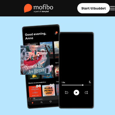
Start tilbuddet