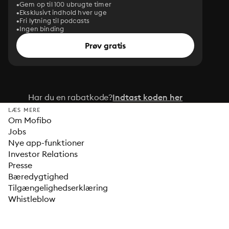
Gem op til 100 ubrugte timer
Eksklusivt indhold hver uge
Fri lytning til podcasts
Ingen binding
Prøv gratis
Har du en rabatkode?
Indtast koden her
LÆS MERE
Om Mofibo
Jobs
Nye app-funktioner
Investor Relations
Presse
Bæredygtighed
Tilgængelighedserklæring
Whistleblow