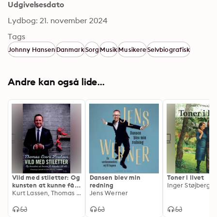
Udgivelsesdato
Lydbog: 21. november 2024
Tags
Johnny Hansen
Danmark
Sorg
Musik
Musikere
Selvbiografisk
Andre kan også lide...
Vild med stiletter: Og
Dansen blev min
Toner i livet
kunsten at kunne få
redning
Inger Støjberg
kvinder til alt
Kurt Lassen, Thomas Evers Poulsen
Jens Werner