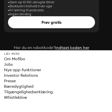
Gem op til 100 ubrugte timer
Eksklusivt indhold hver uge
Fri lytning til podcasts
Ingen binding
Prøv gratis
Har du en rabatkode?
Indtast koden her
LÆS MERE
Om Mofibo
Jobs
Nye app-funktioner
Investor Relations
Presse
Bæredygtighed
Tilgængelighedserklæring
Whistleblow