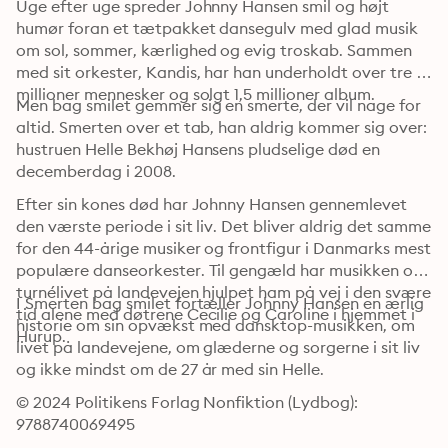
Uge efter uge spreder Johnny Hansen smil og højt 
humør foran et tætpakket dansegulv med glad musik 
om sol, sommer, kærlighed og evig troskab. Sammen 
med sit orkester, Kandis, har han underholdt over tre 
millioner mennesker og solgt 1,5 millioner album.
Men bag smilet gemmer sig en smerte, der vil nage for 
altid. Smerten over et tab, han aldrig kommer sig over: 
hustruen Helle Bekhøj Hansens pludselige død en 
decemberdag i 2008.
Efter sin kones død har Johnny Hansen gennemlevet 
den værste periode i sit liv. Det bliver aldrig det samme 
for den 44-årige musiker og frontfigur i Danmarks mest 
populære danseorkester. Til gengæld har musikken og 
turnélivet på landevejen hjulpet ham på vej i den svære 
I Smerten bag smilet fortæller Johnny Hansen en ærlig 
tid alene med døtrene Cecilie og Caroline i hjemmet i 
historie om sin opvækst med dansktop-musikken, om 
Hurup.
livet på landevejene, om glæderne og sorgerne i sit liv 
og ikke mindst om de 27 år med sin Helle.
© 2024 Politikens Forlag Nonfiktion (Lydbog): 
9788740069495