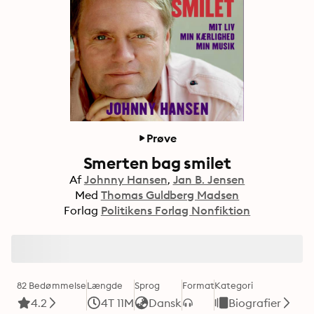
Prøve
Smerten bag smilet
Af
Johnny Hansen
Jan B. Jensen
Med
Thomas Guldberg Madsen
Forlag
Politikens Forlag Nonfiktion
82 Bedømmelse
Længde
Sprog
Format
Kategori
4.2
4T 11M
Dansk
Biografier