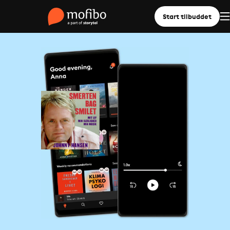
Start tilbuddet