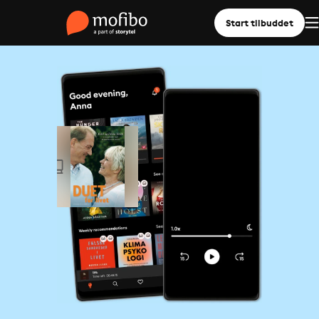
Start tilbuddet