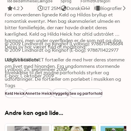
166 Bedømmelse
Længde
Sprog
Format
Kategori
4.2
12T 25M
Dansk
Biografier
For omverdenen lignede Keld og Hildas bryllup et 
romantisk eventyr. Men bag skønmaleriet ulmede en 
bitter familiefejde, der nær havde dræbt deres 
kærlighed. Keld og Hilda Heick har altid udstrålet 
harmoni, men under overfladen er de som nat og dag. 
© 2009 Lindhardt og Ringhof (Lydbog): 9788711438664
Deres liv har været fuld af modstand.

© 2009 Lindhardt og Ringhof (E-bog): 9788711422977
I DUET FOR LIVET fortæller de med hver deres stemme 
Udgivelsesdato
om livet med hinanden. Fra ungdommens stormende 
Lydbog: 25. september 2009
forelskelse til det modne parforholds styrker og 
E-bog: 1. oktober 2009
udfordringer. De fortæller om parløbet i musikken og 
om at blive nedgjort af kultureliten , men elsket af 
Tags
folket. Datteren Annette Heick høres også i en stærk 
Keld Heick
Annette Heick
Hyggelig
Sex og parforhold
fortælling om at stå sammen, når det gælder – men 
altid lade hinanden tale med egen røst.
Andre kan også lide...