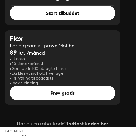
Start tilbuddet
Flex
For dig som vil prøve Mofibo.
89 kr.
/måned
1 konto
20 timer/måned
Gem op til 100 ubrugte timer
Eksklusivt indhold hver uge
Fri lytning til podcasts
Ingen binding
Prøv gratis
Har du en rabatkode?
Indtast koden her
LÆS MERE