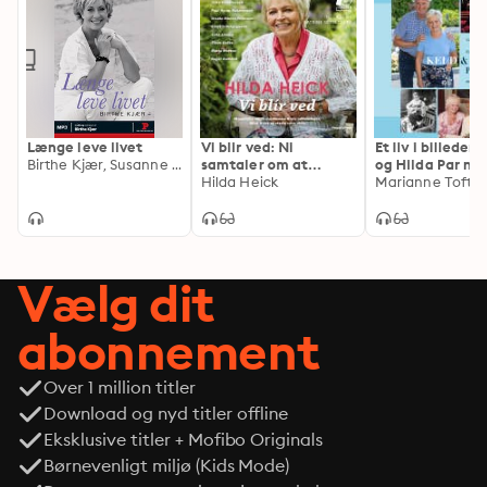
Længe leve livet
Vi blir ved: Ni
Et liv i billeder 
Birthe Kjær, Susanne Bernth
samtaler om at
og Hilda Par nr. 
overkomme livets
Hilda Heick
Marianne Tofte
udfordringer, blive
ældre og stadig være
aktiv
Vælg dit
abonnement
Over 1 million titler
Download og nyd titler offline
Eksklusive titler + Mofibo Originals
Børnevenligt miljø (Kids Mode)