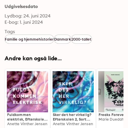
Udgivelsesdato
Lydbog: 24. juni 2024
E-bog: 1. juni 2024
Tags
Familie og hjemmehistorier
Danmark
2000-tallet
Andre kan også lide...
Fuldkommen
Sker det her virkelig?
Freaks Forever
elektrisk, Efterskolen
Efterskolen 2, Sort
Marie Duedahl
3, Sort Læseklub
Anette Vinther Jensen
Læseklub
Anette Vinther Jensen