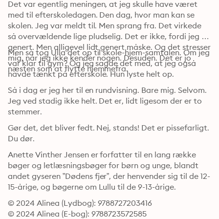
Det var egentlig meningen, at jeg skulle have været 
med til efterskoledagen. Den dag, hvor man kan se 
skolen. Jeg var meldt til. Men sprang fra. Det virkede 
så overvældende lige pludselig. Det er ikke, fordi jeg er 
genert. Men alligevel lidt genert måske. Og det stresser 
Men så tog Ulla det op til skole-hjem-samtalen. Om jeg 
mig, når jeg ikke kender nogen. Desuden. Det er jo 
var klar til gym? Og jeg sagde det med, at jeg også 
næsten som at flytte hjemmefra.
havde tænkt på efterskole. Hun lyste helt op.
Så i dag er jeg her til en rundvisning. Bare mig. Selvom. 
Jeg ved stadig ikke helt. Det er, lidt ligesom der er to 
stemmer.
Gør det, det bliver fedt. Nej, stands! Det er pissefarligt. 
Du dør.
Anette Vinther Jensen er forfatter til en lang række 
bøger og letlæsningsbøger for børn og unge, blandt 
andet gyseren ”Dødens fjer”, der henvender sig til de 12-
15-årige, og bøgerne om Lullu til de 9-13-årige.
© 2024 Alinea (Lydbog): 9788727203416
© 2024 Alinea (E-bog): 9788723572585