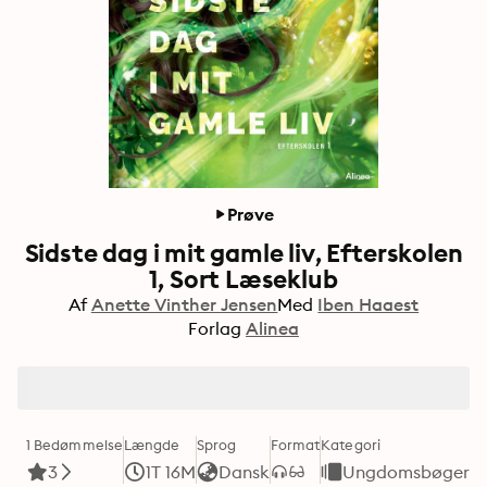
Prøve
Sidste dag i mit gamle liv, Efterskolen
1, Sort Læseklub
Af
Anette Vinther Jensen
Med
Iben Haaest
Forlag
Alinea
1 Bedømmelse
Længde
Sprog
Format
Kategori
3
1T 16M
Dansk
Ungdomsbøger