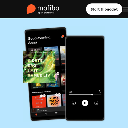
Start tilbuddet