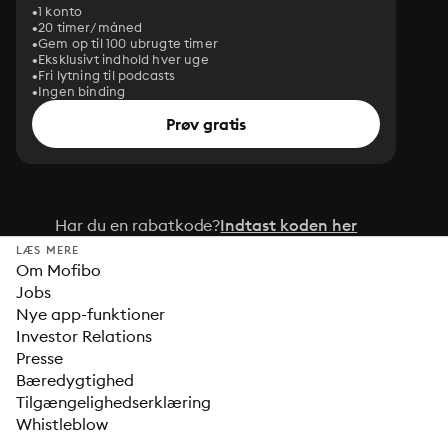
1 konto
20 timer/måned
Gem op til 100 ubrugte timer
Eksklusivt indhold hver uge
Fri lytning til podcasts
Ingen binding
Prøv gratis
Har du en rabatkode?
Indtast koden her
LÆS MERE
Om Mofibo
Jobs
Nye app-funktioner
Investor Relations
Presse
Bæredygtighed
Tilgængelighedserklæring
Whistleblow