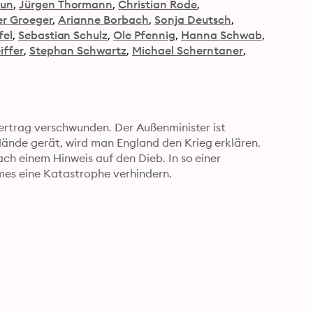
tun
Jürgen Thormann
Christian Rode
er Groeger
Arianne Borbach
Sonja Deutsch
fel
Sebastian Schulz
Ole Pfennig
Hanna Schwab
iffer
Stephan Schwartz
Michael Scherntaner
ertrag verschwunden. Der Außenminister ist 
ände gerät, wird man England den Krieg erklären. 
h einem Hinweis auf den Dieb. In so einer 
mes eine Katastrophe verhindern.