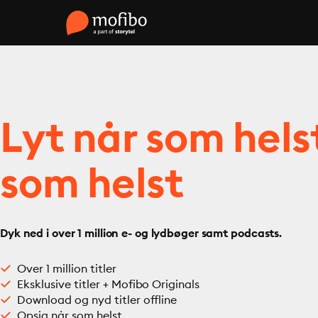
Lyt når som hels
som helst
Dyk ned i over 1 million e- og lydbøger samt podcasts.
Over 1 million titler
Eksklusive titler + Mofibo Originals
Download og nyd titler offline
Opsig når som helst