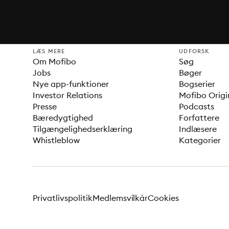
LÆS MERE
UDFORSK
Om Mofibo
Søg
Jobs
Bøger
Nye app-funktioner
Bogserier
Investor Relations
Mofibo Origi
Presse
Podcasts
Bæredygtighed
Forfattere
Tilgængelighedserklæring
Indlæsere
Whistleblow
Kategorier
Privatlivspolitik
Medlemsvilkår
Cookies