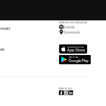
SPROG OG REGION
Dansk
ontakt
Danmark
ode
FØLG OS