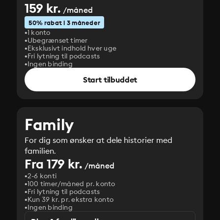
159 kr.
/måned
50% rabat i 3 måneder
1 konto
Ubegrænset timer
Eksklusivt indhold hver uge
Fri lytning til podcasts
Ingen binding
Start tilbuddet
Family
For dig som ønsker at dele historier med
familien.
Fra 179 kr.
/måned
2-6 konti
100 timer/måned pr. konto
Fri lytning til podcasts
Kun 39 kr. pr. ekstra konto
Ingen binding