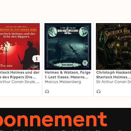
rlock Holmes und der
Holmes & Watson, Folge
Christoph Hacken
e des Rippers (Die
1: Lost Cases: Masons
Sherlock Holmes
nteuer des alten
Sir Arthur Conan Doyle, William K. Stewart
Galgenfrist
Marcus Meisenberg
Klassiker-Box 1
Sir Arthur Conan D
rlock Holmes, Folge
abonnement