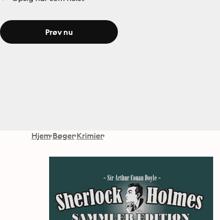
Prøv nu
Hjem
Bøger
Krimier