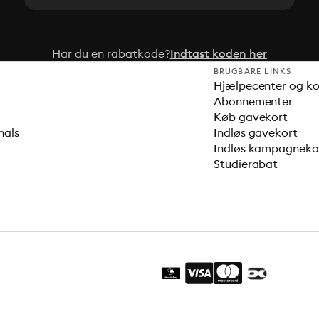
Har du en rabatkode?
Indtast koden her
BRUGBARE LINKS
Hjælpecenter og k
Abonnementer
Køb gavekort
nals
Indløs gavekort
Indløs kampagnek
Studierabat