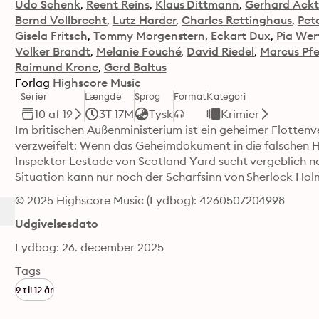
Udo Schenk
Reent Reins
Klaus Dittmann
Gerhard Ack
Bernd Vollbrecht
Lutz Harder
Charles Rettinghaus
Pet
Gisela Fritsch
Tommy Morgenstern
Eckart Dux
Pia Wer
Volker Brandt
Melanie Fouché
David Riedel
Marcus Pfe
Raimund Krone
Gerd Baltus
Forlag
Highscore Music
Serier
Længde
Sprog
Format
Kategori
10 af 19
3T 17M
Tysk
Krimier
Im britischen Außenministerium ist ein geheimer Flottenv
verzweifelt: Wenn das Geheimdokument in die falschen H
Inspektor Lestade von Scotland Yard sucht vergeblich nac
Situation kann nur noch der Scharfsinn von Sherlock Hol
© 2025 Highscore Music (Lydbog): 4260507204998
Udgivelsesdato
Lydbog: 26. december 2025
Tags
9 til 12 år