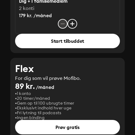
Dig + 1 familiemedlem
2 konti
179 kr. /måned
Start tilbuddet
Flex
For dig som vil prøve Mofibo.
89 kr.
/måned
1 konto
20 timer/måned
Gem op til 100 ubrugte timer
Eksklusivt indhold hver uge
Fri lytning til podcasts
Ingen binding
Prøv gratis