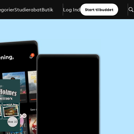
gorier
Studierabat
Butik
Log Ind
Start tilbuddet