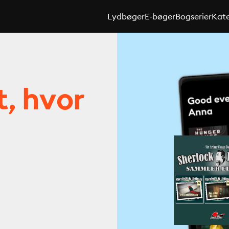
Lydbøger
E-bøger
Bogserier
Kate
t, hvor