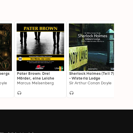
bergs
Pater Brown: Drei
Sherlock Holmes (Teil 7)
Sherlo
Mörder, eine Leiche
- Wisteria Lodge
- Der
oyle
Marcus Meisenberg
Sir Arthur Conan Doyle
Sir Ar