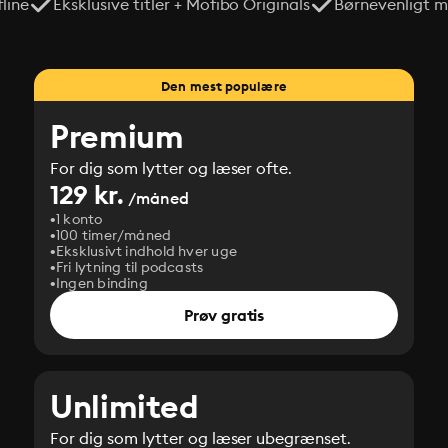
line
Eksklusive titler + Mofibo Originals
Børnevenligt mi
Den mest populære
Premium
For dig som lytter og læser ofte.
129 kr.
/måned
1 konto
100 timer/måned
Eksklusivt indhold hver uge
Fri lytning til podcasts
Ingen binding
Prøv gratis
Unlimited
For dig som lytter og læser ubegrænset.