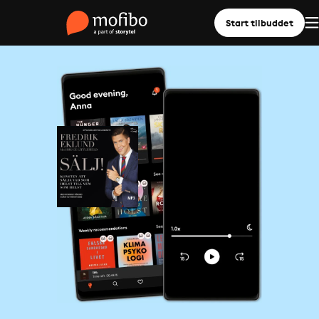
Start tilbuddet