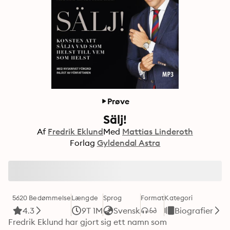
Prøve
Sälj!
Af
Fredrik Eklund
Med
Mattias Linderoth
Forlag
Gyldendal Astra
5620 Bedømmelse
Længde
Sprog
Format
Kategori
4.3
9T 1M
Svensk
Biografier
Fredrik Eklund har gjort sig ett namn som 