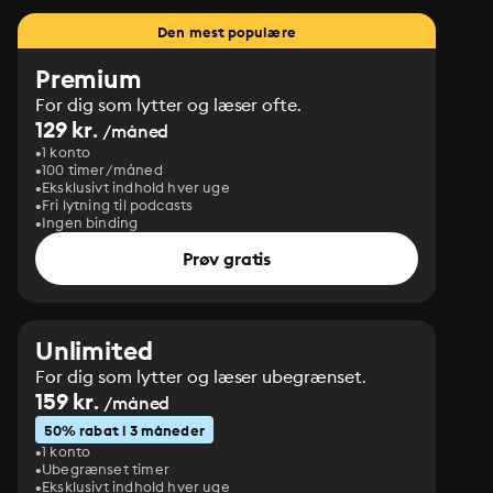
Den mest populære
Premium
For dig som lytter og læser ofte.
129 kr.
/måned
1 konto
100 timer/måned
Eksklusivt indhold hver uge
Fri lytning til podcasts
Ingen binding
Prøv gratis
Unlimited
For dig som lytter og læser ubegrænset.
159 kr.
/måned
50% rabat i 3 måneder
1 konto
Ubegrænset timer
Eksklusivt indhold hver uge