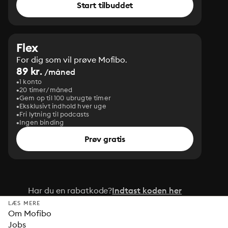
Start tilbuddet
Flex
For dig som vil prøve Mofibo.
89 kr.
/måned
1 konto
20 timer/måned
Gem op til 100 ubrugte timer
Eksklusivt indhold hver uge
Fri lytning til podcasts
Ingen binding
Prøv gratis
Har du en rabatkode?
Indtast koden her
LÆS MERE
Om Mofibo
Jobs