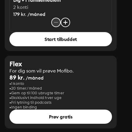
Dig + 1 familiemedlem
2 konti
179 kr. /måned
Start tilbuddet
Flex
For dig som vil prøve Mofibo.
89 kr.
/måned
1 konto
20 timer/måned
Gem op til 100 ubrugte timer
Eksklusivt indhold hver uge
Fri lytning til podcasts
Ingen binding
Prøv gratis