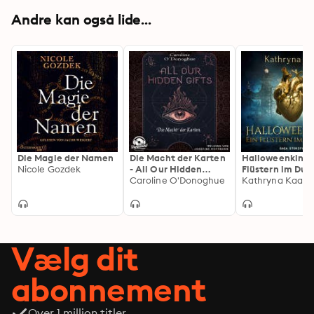
Andre kan også lide...
Die Magie der Namen
Die Macht der Karten
Halloweenkind -
Nicole Gozdek
- All Our Hidden
Flüstern im Dun
Gifts, Band 1
Caroline O'Donoghue
Kathryna Kaa
(Unabridged)
Vælg dit
abonnement
Over 1 million titler