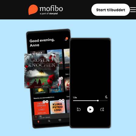
Start tilbuddet