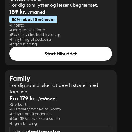
For dig som lytter og læser ubegrænset.
159 kr.
/måned
50% rabat i 3 måneder
1 konto
Ubegrænset timer
Eksklusivt indhold hver uge
Fri lytning til podcasts
Ingen binding
Start tilbuddet
Family
For dig som ønsker at dele historier med
familien.
Fra 179 kr.
/måned
2-6 konti
100 timer/måned pr. konto
Fri lytning til podcasts
Kun 39 kr. pr. ekstra konto
Ingen binding