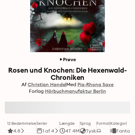
Prøve
Rosen und Knochen: Die Hexenwald-
Chroniken
Af
Christian Handel
Med
Pia-Rhona Saxe
Forlag
Hörbuchmanufaktur Berlin
12 Bedømmelse
Serier
Længde
Sprog
Format
Kategori
4.8
1 af 4
4T 4M
Tysk
Fantasy