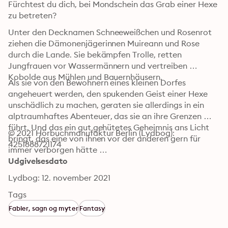
Fürchtest du dich, bei Mondschein das Grab einer Hexe 
zu betreten?
Unter den Decknamen Schneeweißchen und Rosenrot 
ziehen die Dämonenjägerinnen Muireann und Rose 
durch die Lande. Sie bekämpfen Trolle, retten 
Jungfrauen vor Wassermännern und vertreiben 
Kobolde aus Mühlen und Bauernhäusern.
Als sie von den Bewohnern eines kleinen Dorfes 
angeheuert werden, den spukenden Geist einer Hexe 
unschädlich zu machen, geraten sie allerdings in ein 
alptraumhaftes Abenteuer, das sie an ihre Grenzen 
führt. Und das ein gut gehütetes Geheimnis ans Licht 
© 2021 Hörbuchmanufaktur Berlin (Lydbog): 
bringt, das eine von ihnen vor der anderen gern für 
4251888721174
immer verborgen hätte …
Udgivelsesdato
Lydbog: 12. november 2021
Tags
Fabler, sagn og myter
Fantasy