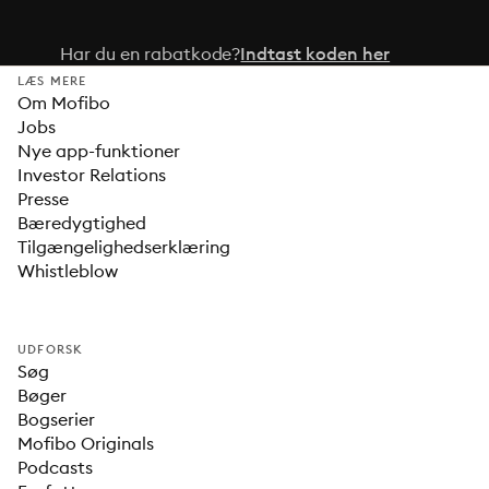
Har du en rabatkode?
Indtast koden her
LÆS MERE
Om Mofibo
Jobs
Nye app-funktioner
Investor Relations
Presse
Bæredygtighed
Tilgængelighedserklæring
Whistleblow
UDFORSK
Søg
Bøger
Bogserier
Mofibo Originals
Podcasts