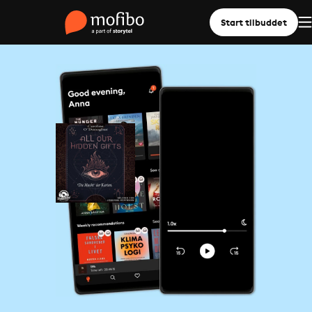
Start tilbuddet