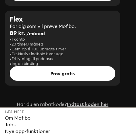
Flex
For dig som vil prøve Mofibo.
89 kr.
/måned
1 konto
20 timer/måned
Gem op til 100 ubrugte timer
Eksklusivt indhold hver uge
Fri lytning til podcasts
Ingen binding
Prøv gratis
Har du en rabatkode?
Indtast koden her
LÆS MERE
Om Mofibo
Jobs
Nye app-funktioner