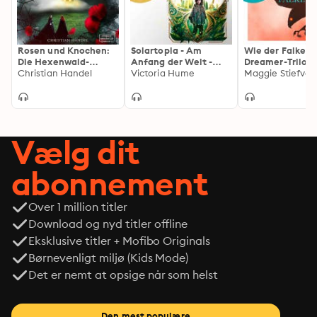
Rosen und Knochen:
Solartopia - Am
Wie der Falke fl
Die Hexenwald-
Anfang der Welt -
Dreamer-Trilogi
Chroniken
Christian Handel
Solartopia, Band 1
Victoria Hume
Band 1 (Ungekür
Maggie Stiefvat
(Ungekürzte Lesung)
Lesung)
Vælg dit
abonnement
Over 1 million titler
Download og nyd titler offline
Eksklusive titler + Mofibo Originals
Børnevenligt miljø (Kids Mode)
Det er nemt at opsige når som helst
Den mest populære