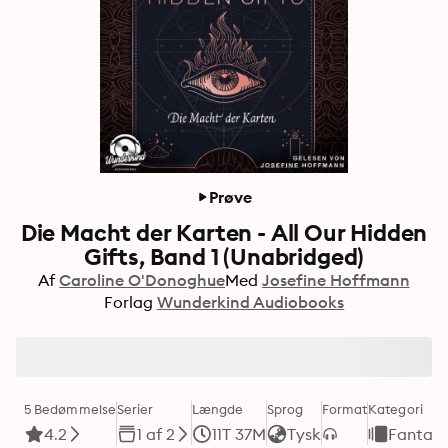
Prøve
Die Macht der Karten - All Our Hidden
Gifts, Band 1 (Unabridged)
Af
Caroline O'Donoghue
Med
Josefine Hoffmann
Forlag
Wunderkind Audiobooks
5 Bedømmelse
Serier
Længde
Sprog
Format
Kategori
4.2
1 af 2
11T 37M
Tysk
Fantas