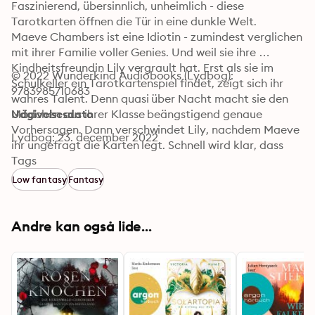
Faszinierend, übersinnlich, unheimlich - diese 
Tarotkarten öffnen die Tür in eine dunkle Welt.

Maeve Chambers ist eine Idiotin - zumindest verglichen 
mit ihrer Familie voller Genies. Und weil sie ihre 
Kindheitsfreundin Lily vergrault hat. Erst als sie im 
© 2022 Wunderkind Audiobooks (Lydbog): 
Schulkeller ein Tarotkartenspiel findet, zeigt sich ihr 
9783985710683
wahres Talent. Denn quasi über Nacht macht sie den 
Mädchen aus ihrer Klasse beängstigend genaue 
Udgivelsesdato
Vorhersagen. Dann verschwindet Lily, nachdem Maeve 
Lydbog: 23. december 2022
ihr ungefragt die Karten legt. Schnell wird klar, dass 
übernatürliche Kräfte im Spiel sind. Und es braucht 
Tags
besondere Talente, um Lily zu retten. Zusammen mit 
Low fantasy
Fantasy
Lilys nichtbinärem Bruder Roe und Mitschülerin Fiona 
begibt sich Maeve auf eine gefährliche Suche.
Andre kan også lide...