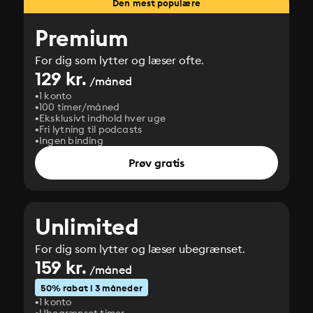
Den mest populære
Premium
For dig som lytter og læser ofte.
129 kr.
/måned
1 konto
100 timer/måned
Eksklusivt indhold hver uge
Fri lytning til podcasts
Ingen binding
Prøv gratis
Unlimited
For dig som lytter og læser ubegrænset.
159 kr.
/måned
50% rabat i 3 måneder
1 konto