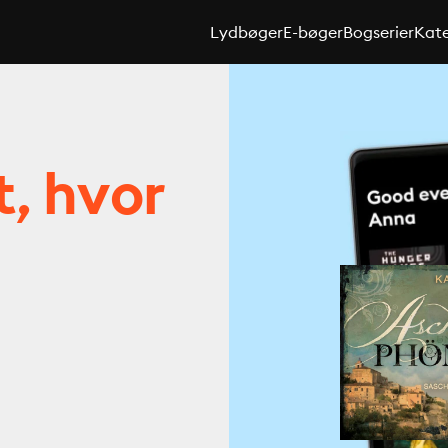
Lydbøger
E-bøger
Bogserier
Kate
t, hvor