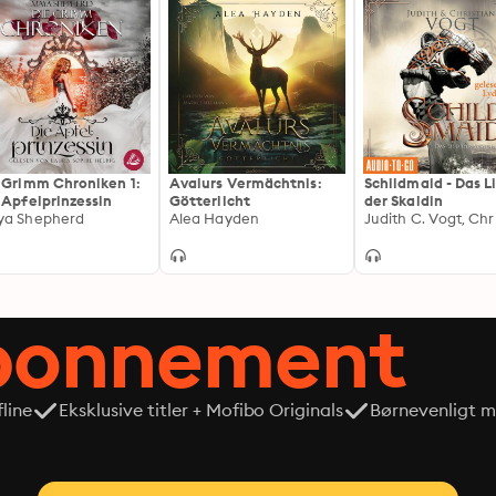
 Grimm Chroniken 1:
Avalurs Vermächtnis:
Schildmaid - Das L
 Apfelprinzessin
Götterlicht
der Skaldin
a Shepherd
Alea Hayden
abonnement
line
Eksklusive titler + Mofibo Originals
Børnevenligt mi