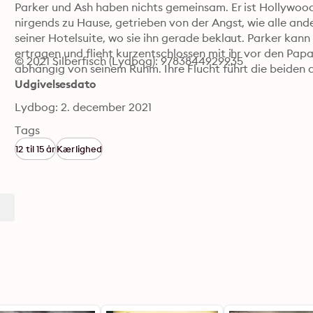
Parker und Ash haben nichts gemeinsam. Er ist Hollywoods 
nirgends zu Hause, getrieben von der Angst, wie alle ande
seiner Hotelsuite, wo sie ihn gerade beklaut. Parker kann
ertragen und flieht kurzentschlossen mit ihr vor den Papa
© 2021 Silberfisch (Lydbog): 9783844929935
abhängig von seinem Ruhm. Ihre Flucht führt die beiden a
Udgivelsesdato
Lydbog: 2. december 2021
Tags
12 til 15 år
Kærlighed