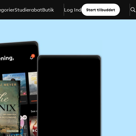
gorier
Studierabat
Butik
Log Ind
Start tilbuddet