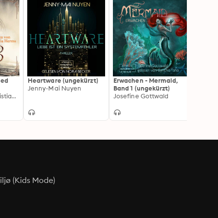
ied
Heartware (ungekürzt)
Erwachen - Mermaid,
Die 13
Jenny-Mai Nuyen
Band 1 (ungekürzt)
Samme
Judith C. Vogt, Christian Vogt
Josefine Gottwald
- Ents
Julia 
Entza
ljø (Kids Mode)