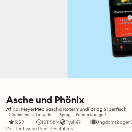
Asche und Phönix
Af
Kai Meyer
Med
Sascha Rotermund
Forlag
Silberfisch
2 Bedømmelse
Længde
Sprog
Format
Kategori
3.5
10T 58M
Tysk
Ungdomsbøger
Der teuflische Preis des Ruhms
