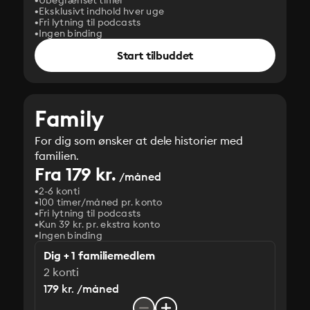
Ubegrænset timer
Eksklusivt indhold hver uge
Fri lytning til podcasts
Ingen binding
Start tilbuddet
Family
For dig som ønsker at dele historier med
familien.
Fra 179 kr.
/måned
2-6 konti
100 timer/måned pr. konto
Fri lytning til podcasts
Kun 39 kr. pr. ekstra konto
Ingen binding
Dig + 1 familiemedlem
2 konti
179 kr. /måned