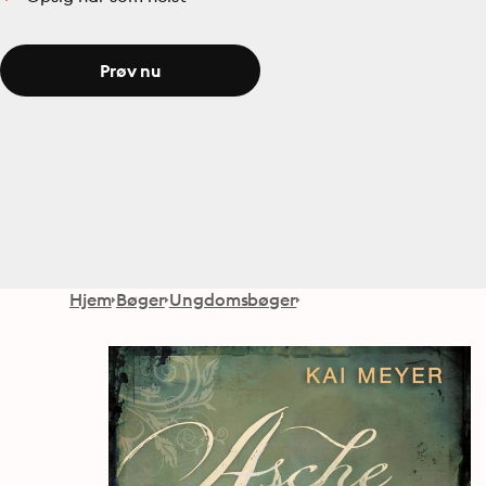
Prøv nu
Hjem
Bøger
Ungdomsbøger