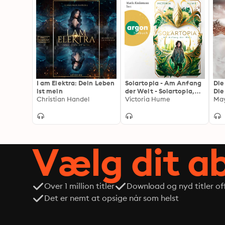
I am Elektra: Dein Leben
Solartopia - Am Anfang
Die
ist mein
der Welt - Solartopia,
Die
Christian Handel
Band 1 (Ungekürzte
Victoria Hume
May
Lesung)
Vælg dit 
Over 1 million titler
Download og nyd titler off
Det er nemt at opsige når som helst