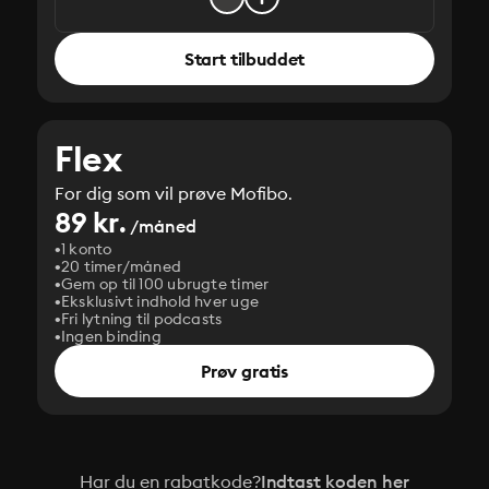
Start tilbuddet
Flex
For dig som vil prøve Mofibo.
89 kr.
/måned
1 konto
20 timer/måned
Gem op til 100 ubrugte timer
Eksklusivt indhold hver uge
Fri lytning til podcasts
Ingen binding
Prøv gratis
Har du en rabatkode?
Indtast koden her