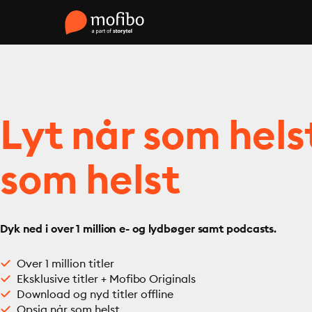
Lyt når som hels
som helst
Dyk ned i over 1 million e- og lydbøger samt podcasts.
Over 1 million titler
Eksklusive titler + Mofibo Originals
Download og nyd titler offline
Opsig når som helst