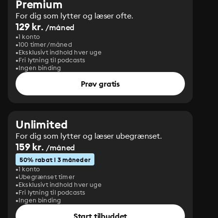
Premium
For dig som lytter og læser ofte.
129 kr.
/måned
1 konto
100 timer/måned
Eksklusivt indhold hver uge
Fri lytning til podcasts
Ingen binding
Prøv gratis
Unlimited
For dig som lytter og læser ubegrænset.
159 kr.
/måned
50% rabat i 3 måneder
1 konto
Ubegrænset timer
Eksklusivt indhold hver uge
Fri lytning til podcasts
Ingen binding
Start tilbuddet