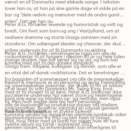
været en af Danmarks mest elskede sange. I teksten 
lover han os, at han på sine gamle dage vil sidde på en 
bar og ”dele rødvin og memoirer med de andre gamle i 
solen”. Det gør han nu.
Peter A.G. fortæller levende og humoristisk og vidt og 
bredt. Om livet som barn og ung i Vestjylland, om at 
realisere drømme og starte Gnags sammen med sin 
storebror. Om udlængsel idealer og chancer, der skulle 
gribes undervejs for at få Danmarks nu ældste 
Peter A.G. fortæller i erindringerne også om alle de 
rockorkester til at fungere i næsten 60 år og hele tiden 
mange skuldre, han har lænet sig op ad, og som bar 
komme med nyt til den danske sangskat.
Gnags frem. Ildsjæle, kollegaer og venner, som alle er 
en vital del af dansk rockhistorie. Det er beretninger 
fra bagsiden af scenetæppet om alle de menneskelige 
Rødvin & memoirer er en personlig og ærlig fremstilling 
og umenneskelige indsatser, der skulle til for at lykkes 
af et levet liv som Danmarks Mr. Swing King, hvor 
med at få showet til at køre. Peter A.G. beskriver ikke 
succeserne undervejs har været store og nederlagene 
bare sine egne og bandets op- og nedture, men også 
få. Men hvor begge dele har haft personlige 
alle de livgivende og produktive pauser ind imellem, 
omkostninger. Bogen er samtidig en odyssé gennem 
hvor fiskene fanges.
Rødvin & memoirer er et stykke oplevet 
kunstens verden og danskernes mentale landskab siden 
danmarkshistorie fra 1952 og helt frem til Gnags’ 
1966, hvor Peter med sit band har pløjet hver en fure 
nyeste album og turné i sommeren 2022.
gennem landet, så enhverdialekt kan efterlignes til 