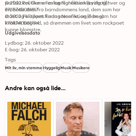
perfektion. Den er en kærlighedserklæring til hver og 
© 2022 Politikens Forlag Nonfiktion (Lydbog): 
én, både dem fra barndommens land, dem som har 
9788740081817
stået og klappet foran scenerne, og dem som har 
© 2022 Politikens Forlag Nonfiktion (E-bog): 
knoklet bagved, så drømmen om livet som rockpoet 
9788740081794
kunne blomstre.
Udgivelsesdato
Lydbog: 26. oktober 2022
E-bog: 26. oktober 2022
Tags
Mit liv, min stemme
Hyggelig
Musik
Musikere
Andre kan også lide...