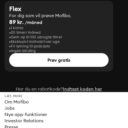
Flex
For dig som vil prøve Mofibo.
89 kr.
/måned
1 konto
20 timer/måned
Gem op til 100 ubrugte timer
Eksklusivt indhold hver uge
Fri lytning til podcasts
Ingen binding
Prøv gratis
Har du en rabatkode?
Indtast koden her
LÆS MERE
Om Mofibo
Jobs
Nye app-funktioner
Investor Relations
Presse