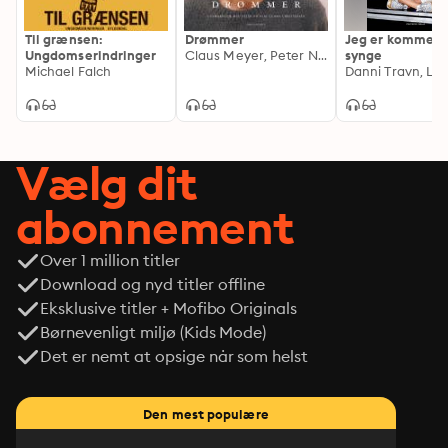
Til grænsen:
Drømmer
Jeg er kommet f
Ungdomserindringer
Claus Meyer, Peter Nicolai Gudme Christensen
synge
Michael Falch
Vælg dit
abonnement
Over 1 million titler
Download og nyd titler offline
Eksklusive titler + Mofibo Originals
Børnevenligt miljø (Kids Mode)
Det er nemt at opsige når som helst
Den mest populære