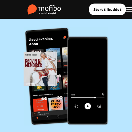
Start tilbuddet