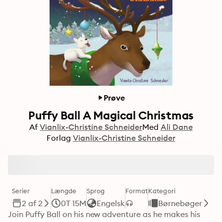
Prøve
Puffy Ball A Magical Christmas
Af
Vianlix-Christine Schneider
Med
Ali Dane
Forlag
Vianlix-Christine Schneider
Serier
Længde
Sprog
Format
Kategori
2 af 2
0T 15M
Engelsk
Børnebøger
Join Puffy Ball on his new adventure as he makes his 