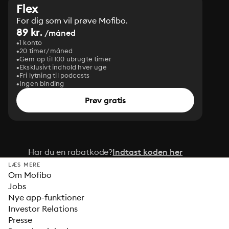
Flex
For dig som vil prøve Mofibo.
89 kr.
/måned
1 konto
20 timer/måned
Gem op til 100 ubrugte timer
Eksklusivt indhold hver uge
Fri lytning til podcasts
Ingen binding
Prøv gratis
Har du en rabatkode?
Indtast koden her
LÆS MERE
Om Mofibo
Jobs
Nye app-funktioner
Investor Relations
Presse