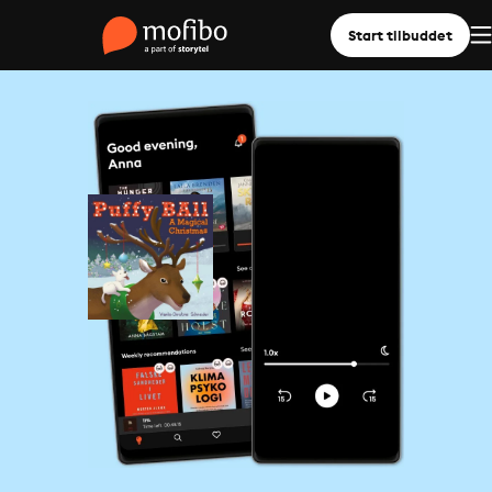
Start tilbuddet