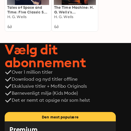
Tales of Space and
The Time Machine: H.
Time: Five Classic Sci-
G. Wells's
Fi Stories of
H. G. Wells
Groundbreaking
H. G. Wells
Adventure, Mystery,
Journey into the
and the Future
Distant Future
Vælg dit
abonnement
Over 1 million titler
Download og nyd titler offline
Eksklusive titler + Mofibo Originals
Børnevenligt miljø (Kids Mode)
Det er nemt at opsige når som helst
Den mest populære
Premium