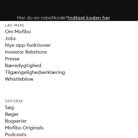
Har du en rabatkode?
Indtast koden her
LÆS MERE
Om Mofibo
Jobs
Nye app-funktioner
Investor Relations
Presse
Bæredygtighed
Tilgængelighedserklæring
Whistleblow
UDFORSK
Søg
Bøger
Bogserier
Mofibo Originals
Podcasts