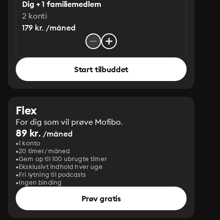
Dig + 1 familiemedlem
2 konti
179 kr. /måned
Start tilbuddet
Flex
For dig som vil prøve Mofibo.
89 kr.
/måned
1 konto
20 timer/måned
Gem op til 100 ubrugte timer
Eksklusivt indhold hver uge
Fri lytning til podcasts
Ingen binding
Prøv gratis