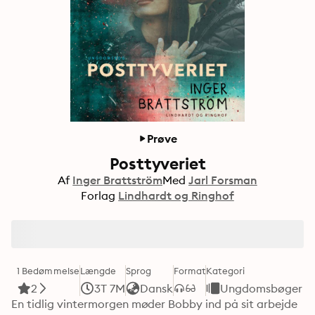
Prøve
Posttyveriet
Af
Inger Brattström
Med
Jarl Forsman
Forlag
Lindhardt og Ringhof
1 Bedømmelse
Længde
Sprog
Format
Kategori
2
3T 7M
Dansk
Ungdomsbøger
En tidlig vintermorgen møder Bobby ind på sit arbejde 