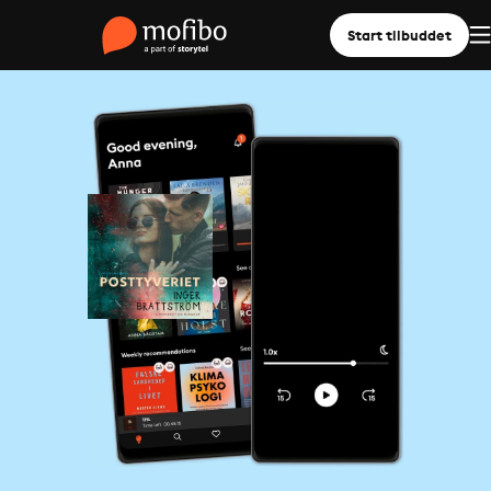
Start tilbuddet