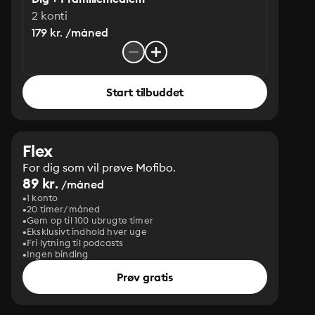
2 konti
179 kr. /måned
Start tilbuddet
Flex
For dig som vil prøve Mofibo.
89 kr.
/måned
1 konto
20 timer/måned
Gem op til 100 ubrugte timer
Eksklusivt indhold hver uge
Fri lytning til podcasts
Ingen binding
Prøv gratis