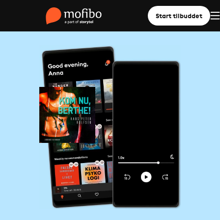
Start tilbuddet