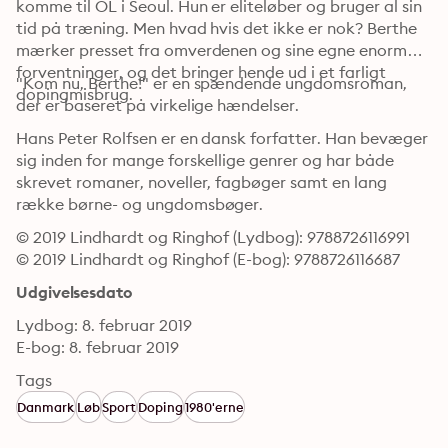
komme til OL i Seoul. Hun er eliteløber og bruger al sin 
tid på træning. Men hvad hvis det ikke er nok? Berthe 
mærker presset fra omverdenen og sine egne enorme 
forventninger, og det bringer hende ud i et farligt 
"Kom nu, Berthe!" er en spændende ungdomsroman, 
dopingmisbrug.
der er baseret på virkelige hændelser.
Hans Peter Rolfsen er en dansk forfatter. Han bevæger 
sig inden for mange forskellige genrer og har både 
skrevet romaner, noveller, fagbøger samt en lang 
række børne- og ungdomsbøger.
© 2019 Lindhardt og Ringhof (Lydbog): 9788726116991
© 2019 Lindhardt og Ringhof (E-bog): 9788726116687
Udgivelsesdato
Lydbog: 8. februar 2019
E-bog: 8. februar 2019
Tags
Danmark
Løb
Sport
Doping
1980'erne