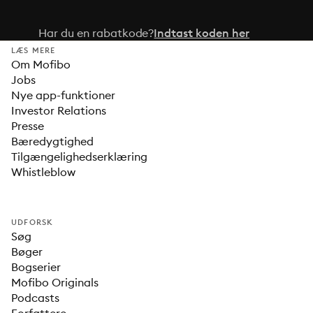
Har du en rabatkode?
Indtast koden her
LÆS MERE
Om Mofibo
Jobs
Nye app-funktioner
Investor Relations
Presse
Bæredygtighed
Tilgængelighedserklæring
Whistleblow
UDFORSK
Søg
Bøger
Bogserier
Mofibo Originals
Podcasts