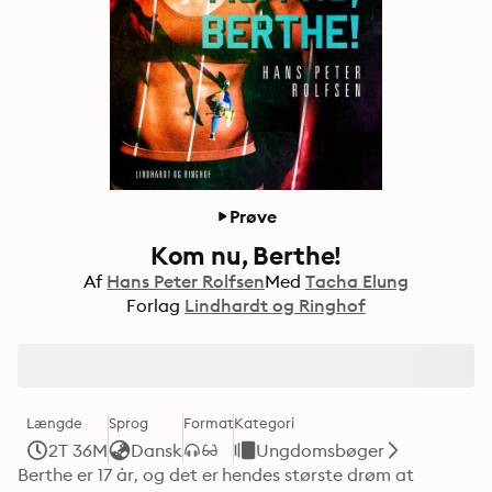
Prøve
Kom nu, Berthe!
Af
Hans Peter Rolfsen
Med
Tacha Elung
Forlag
Lindhardt og Ringhof
Længde
Sprog
Format
Kategori
2T 36M
Dansk
Ungdomsbøger
Berthe er 17 år, og det er hendes største drøm at 