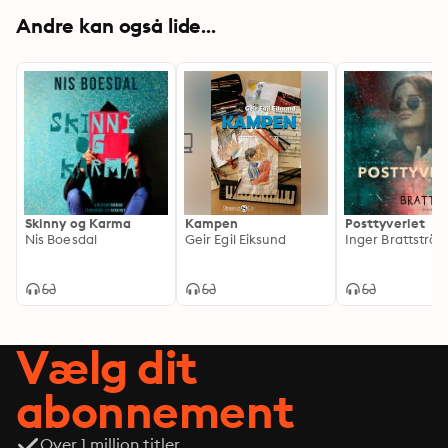
Andre kan også lide...
Skinny og Karma
Kampen
Posttyveriet
Nis Boesdal
Geir Egil Eiksund
Inger Brattströ
Vælg dit
abonnement
Over 1 million titler