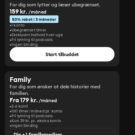
For dig som lytter og læser ubegrænset.
159 kr.
/måned
50% rabat i 3 måneder
1 konto
Ubegrænset timer
Eksklusivt indhold hver uge
Fri lytning til podcasts
Ingen binding
Start tilbuddet
Family
For dig som ønsker at dele historier med
familien.
Fra 179 kr.
/måned
2-6 konti
100 timer/måned pr. konto
Fri lytning til podcasts
Kun 39 kr. pr. ekstra konto
Ingen binding
Dig + 1 familiemedlem