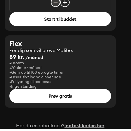
Start tilbuddet
Flex
For dig som vil prøve Mofibo.
89 kr.
/måned
1 konto
20 timer/måned
Gem op til 100 ubrugte timer
Eksklusivt indhold hver uge
Fri lytning til podcasts
Ingen binding
Prøv gratis
Har du en rabatkode?
Indtast koden her