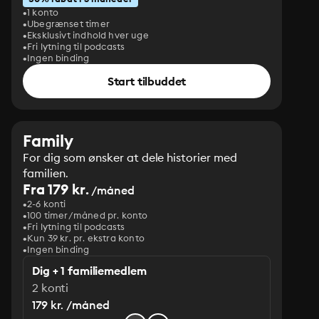
1 konto
Ubegrænset timer
Eksklusivt indhold hver uge
Fri lytning til podcasts
Ingen binding
Start tilbuddet
Family
For dig som ønsker at dele historier med
familien.
Fra 179 kr.
/måned
2-6 konti
100 timer/måned pr. konto
Fri lytning til podcasts
Kun 39 kr. pr. ekstra konto
Ingen binding
Dig + 1 familiemedlem
2 konti
179 kr. /måned