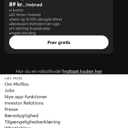
89 kr.
/måned
1 konto
20 timer/måned
Gem op til 100 ubrugte timer
Eksklusivt indhold hver uge
Fri lytning til podcasts
Ingen binding
Prøv gratis
Har du en rabatkode?
Indtast koden her
LÆS MERE
Om Mofibo
Jobs
Nye app-funktioner
Investor Relations
Presse
Bæredygtighed
Tilgængelighedserklæring