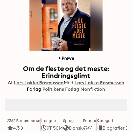
Prøve
Om de fleste og det meste:
Erindringsglimt
Af
Lars Løkke Rasmussen
Med
Lars Løkke Rasmussen
Forlag
Politikens Forlag Nonfiktion
2362 Bedømmelse
Længde
Sprog
Format
Kategori
4.3
9T 50M
Dansk
Biografier