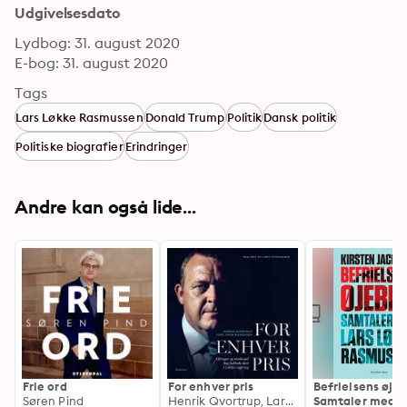
Udgivelsesdato
Lydbog: 31. august 2020
E-bog: 31. august 2020
Tags
Lars Løkke Rasmussen
Donald Trump
Politik
Dansk politik
Politiske biografier
Erindringer
Andre kan også lide...
Frie ord
For enhver pris
Befrielsens øjebl
Søren Pind
Henrik Qvortrup, Lars Trier Mogensen
Samtaler med L