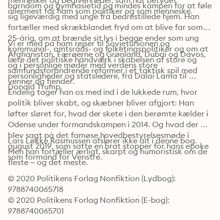
mennesker og begivenheder, som har betydet 
barndom og gymnasietid og mindes kampen for at føle 
allermest for ham som politiker og som menneske.
sig ligeværdig med unge fra bedrestillede hjem. Han 
fortæller med skrækblandet fryd om at blive far som 
25-årig, om at brænde sit lys i begge ender som ung 
Vi er med på ham rejser til Sovjetunionen og 
kommunal-, amtsråds- og folketingspolitiker og om at 
Afghanistan, Færøerne og Grønland, Dubai og Davos, 
lære det politiske håndværk i skabelsen af store og 
og i personlige møder med verdens store 
samfundsforandrende reformer i et taktisk spil med 
personligheder og statsledere, fra Dalai Lama til 
venner og fjender.
Donald Trump.
Endelig tager han os med ind i de lukkede rum, hvor 
politik bliver skabt, og skæbner bliver afgjort: Han 
løfter sløret for, hvad der skete i den berømte kælder i 
Odense under formandskampen i 2014. Og hvad der 
blev sagt på det famøse hovedbestyrelsesmøde i 
Lars Løkke Rasmussen afslører ikke alt i denne bog. 
august 2019, som satte en brat stopper for hans epoke 
Men han fortæller ærligt, skarpt og humoristisk om de 
som formand for Venstre.
fleste – og det meste.
© 2020 Politikens Forlag Nonfiktion (Lydbog): 
9788740065718
© 2020 Politikens Forlag Nonfiktion (E-bog): 
9788740065701