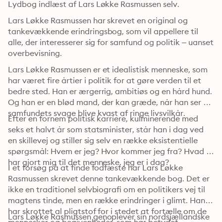
Lydbog indlæst af Lars Løkke Rasmussen selv.
Lars Løkke Rasmussen har skrevet en original og 
tankevækkende erindringsbog, som vil appellere til 
alle, der interesserer sig for samfund og politik – uanset 
overbevisning.
Lars Løkke Rasmussen er et idealistisk menneske, som 
har været fire årtier i politik for at gøre verden til et 
bedre sted. Han er ærgerrig, ambitiøs og en hård hund. 
Og han er en blød mand, der kan græde, når han ser 
samfundets svage blive kvast af ringe livsvilkår.
Efter en fornem politisk karriere, kulminerende med 
seks et halvt år som statsminister, står han i dag ved 
en skillevej og stiller sig selv en række eksistentielle 
spørgsmål: Hvem er jeg? Hvor kommer jeg fra? Hvad 
har gjort mig til det menneske, jeg er i dag?
I et forsøg på at finde fodfæste har Lars Løkke 
Rasmussen skrevet denne tankevækkende bog. Det er 
ikke en traditionel selvbiografi om en politikers vej til 
magtens tinde, men en række erindringer i glimt. Han 
har skrottet al pligtstof for i stedet at fortælle om de 
Lars Løkke Rasmussen genoplever sin nordsjællandske 