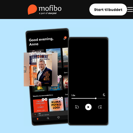
Start tilbuddet