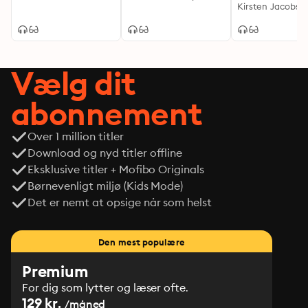
Løkke Rasmuss
Kirsten Jacobse
Vælg dit
abonnement
Over 1 million titler
Download og nyd titler offline
Eksklusive titler + Mofibo Originals
Børnevenligt miljø (Kids Mode)
Det er nemt at opsige når som helst
Den mest populære
Premium
For dig som lytter og læser ofte.
129 kr.
/måned