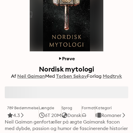
Prøve
Nordisk mytologi
Af
Neil Gaiman
Med
Torben Sekov
Forlag
Modtryk
789 Bedømmelse
Længde
Sprog
Format
Kategori
4.3
6T 20M
Dansk
Romaner
Neil Gaiman genfortæller på ægte Gaimansk facon 
med dybde, passion og humor de fascinerende historier 