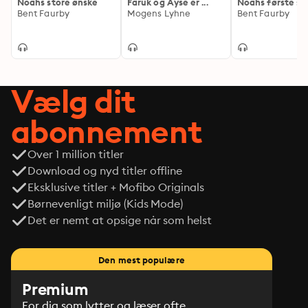
Noahs store ønske
Faruk og Ayse er ...
Noahs første sp
Bent Faurby
Mogens Lyhne
Bent Faurby
Vælg dit
abonnement
Over 1 million titler
Download og nyd titler offline
Eksklusive titler + Mofibo Originals
Børnevenligt miljø (Kids Mode)
Det er nemt at opsige når som helst
Den mest populære
Premium
For dig som lytter og læser ofte.