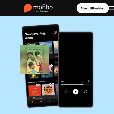
Start tilbuddet