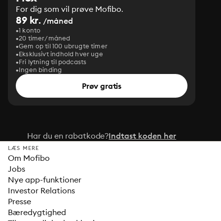
For dig som vil prøve Mofibo.
89 kr.
/måned
1 konto
20 timer/måned
Gem op til 100 ubrugte timer
Eksklusivt indhold hver uge
Fri lytning til podcasts
Ingen binding
Prøv gratis
Har du en rabatkode?
Indtast koden her
LÆS MERE
Om Mofibo
Jobs
Nye app-funktioner
Investor Relations
Presse
Bæredygtighed