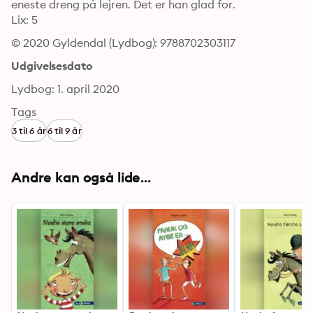
eneste dreng på lejren. Det er han glad for.

Lix: 5
© 2020 Gyldendal (Lydbog): 9788702303117
Udgivelsesdato
Lydbog: 1. april 2020
Tags
3 til 6 år
6 til 9 år
Andre kan også lide...