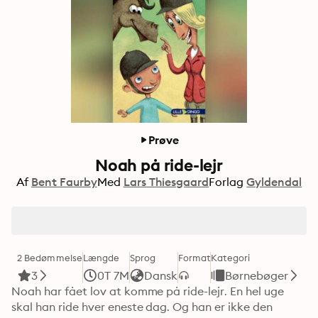
Prøve
Noah på ride-lejr
Af
Bent Faurby
Med
Lars Thiesgaard
Forlag
Gyldendal
2 Bedømmelse
Længde
Sprog
Format
Kategori
3
0T 7M
Dansk
Børnebøger
Noah har fået lov at komme på ride-lejr. En hel uge 
skal han ride hver eneste dag. Og han er ikke den 