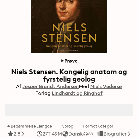
Prøve
Niels Stensen. Kongelig anatom og
fyrstelig geolog
Af
Jesper Brandt Andersen
Med
Niels Vedersø
Forlag
Lindhardt og Ringhof
4 Bedømmelse
Længde
Sprog
Format
Kategori
2.8
27T 49M
Dansk
Biografier