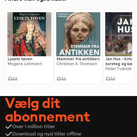
Lysets tøven
Stemmer fra antikken
Jan Hus - kirke,
Mogens Lehmann
Christian A. Thomsen
korstog og kætt
Peter Tudvad
Vælg dit
abonnement
Over 1 million titler
Download og nyd titler offline