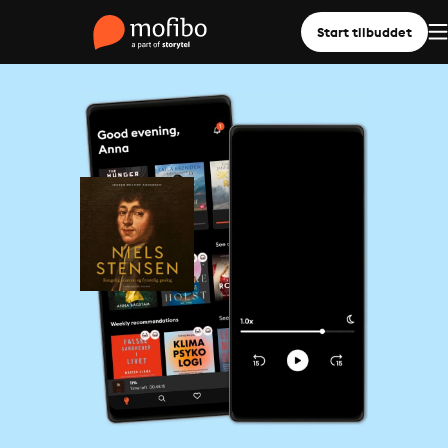
Start tilbuddet