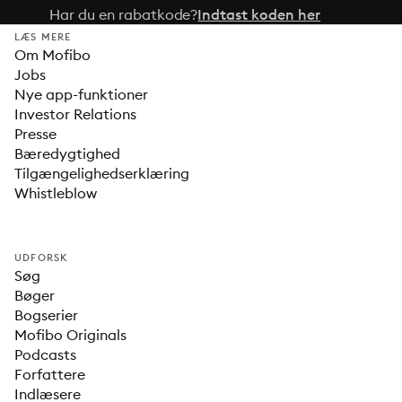
Har du en rabatkode?
Indtast koden her
LÆS MERE
Om Mofibo
Jobs
Nye app-funktioner
Investor Relations
Presse
Bæredygtighed
Tilgængelighedserklæring
Whistleblow
UDFORSK
Søg
Bøger
Bogserier
Mofibo Originals
Podcasts
Forfattere
Indlæsere