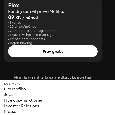
Flex
For dig som vil prøve Mofibo.
89 kr.
/måned
1 konto
20 timer/måned
Gem op til 100 ubrugte timer
Eksklusivt indhold hver uge
Fri lytning til podcasts
Ingen binding
Prøv gratis
Har du en rabatkode?
Indtast koden her
LÆS MERE
Om Mofibo
Jobs
Nye app-funktioner
Investor Relations
Presse