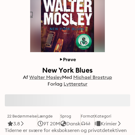
Prøve
New York Blues
Af
Walter Mosley
Med
Michael Brostrup
Forlag
Lytteratur
22 Bedømmelse
Længde
Sprog
Format
Kategori
3.8
9T 20M
Dansk
Krimier
Tiderne er svære for eksbokseren og privatdetektiven 