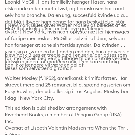
Leonid McGill. Hans familieliv hænger i laser, hans 
elskerinde er kommet i tvivl, og finanskrisen har ramt 
selv hans branche. Da en ung, succesfuld kvinde ud af 
det blå tilbyder ham penge for hans beskyttelse, står 
I New York Blues giver Walter Mosley os billedet af et 
McGill pludselig over for helt nye problemer.
dystert New York, hvis neon-oplyste nætter hjemsøges 
af farlige mennesker. McGill er selv ét af dem, selvom 
han forsøger at sone sin fortids synder. Da kvinden 
viser sig at være en helt anden end den, hun udgiver sig 
New York Blues er tredje bind i en serie, der prises som 
for, må McGill begive sig tilbage til den brutale verden, 
klassiker inden for moderne noir. Den kan samtidig 
han ikke længere vil være en del af.
læses som selvstændig roman.
Walter Mosley (f. 1952), amerikansk krimiforfatter. Har 
skrevet mere end 25 romaner, bl.a. spændingsserien om 
Easy Rawlins, der udspiller sig i Los Angeles. Mosley bor 
i dag i New York City.
This edition is published by arrangement with 
Riverhead Books, a member of Penguin Group (USA) 
Inc.

Oversat af Lisbeth Valentin Madsen fra When the Thrill 
is Gone