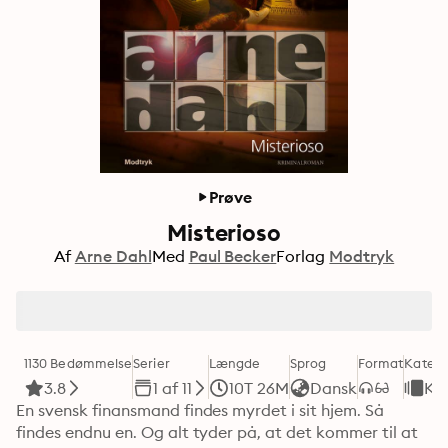
Prøve
Misterioso
Af
Arne Dahl
Med
Paul Becker
Forlag
Modtryk
1130 Bedømmelse
Serier
Længde
Sprog
Format
Katego
3.8
1 af 11
10T 26M
Dansk
Kri
En svensk finansmand findes myrdet i sit hjem. Så 
findes endnu en. Og alt tyder på, at det kommer til at 