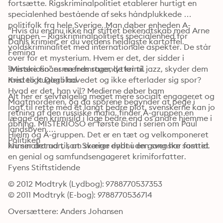
fortsætte. Rigskriminalpolitiet etablerer hurtigt en 
specialenhed bestående af seks håndplukkede 
politifolk fra hele Sverige. Man døber enheden A-
"Hvis du endnu ikke har stiftet bekendtskab med Arne 
gruppen – Rigskriminalpolitiets specialenhed for 
Dahls krimier, er du verdens heldigste kartoffel.

voldskriminalitet med internationale aspekter. De står 
Femina
over for et mysterium. Hvem er det, der sidder i 
svenske finansmænds stuer, lytter til jazz, skyder dem 
”Misterioso” er en fremragende krimi.

med to kugler i hovedet og ikke efterlader sig spor? 
Kristeligt Dagblad
Hvad er det, han vil? Medierne døber ham 
Alt her er selvfølgelig meget mere socialt engageret og 
Magtmorderen, og da sporene begynder at pege i 
lagt til rette med et langt bedre plot, svenskerne kan jo 
retning af den russiske mafia, finder A-gruppen en 
lægge den krimisild i lage bedre end os andre hjem­me i 
åbning. MISTERIOSO er første bind i serien om Paul 
landsbyen.

Hjelm og A-gruppen. Det er en tæt og velkomponeret 
Politiken
kriminalroman, som skærer dybt i den svenske samtid.
Nu ser det ud til, at Sverige endnu en gang har fostret 
en genial og samfundsenga­geret krimiforfatter.

Fyens Stiftstidende
© 2012 Modtryk (Lydbog): 9788770537353
© 2011 Modtryk (E-bog): 9788770536714
Oversættere: Anders Johansen