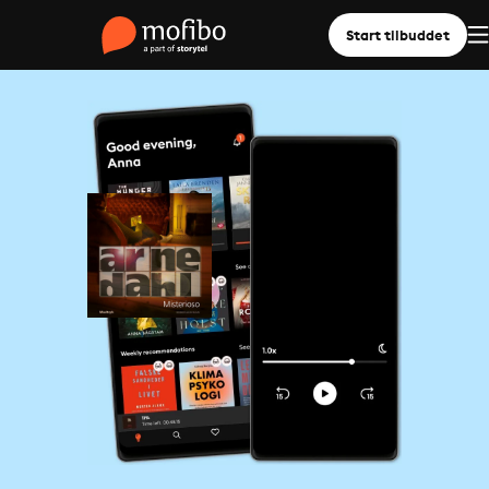
Start tilbuddet