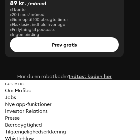
89 kr.
/måned
1 konto
20 timer/måned
Gem op til 100 ubrugte timer
Eksklusivt indhold hver uge
Fri lytning til podcasts
Ingen binding
Prøv gratis
Har du en rabatkode?
Indtast koden her
LÆS MERE
Om Mofibo
Jobs
Nye app-funktioner
Investor Relations
Presse
Bæredygtighed
Tilgængelighedserklæring
Whistleblow