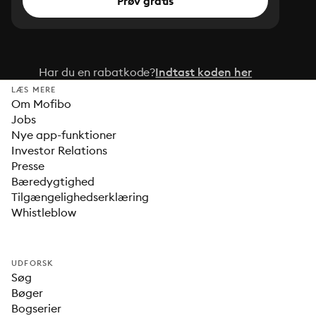
Prøv gratis
Har du en rabatkode?
Indtast koden her
LÆS MERE
Om Mofibo
Jobs
Nye app-funktioner
Investor Relations
Presse
Bæredygtighed
Tilgængelighedserklæring
Whistleblow
UDFORSK
Søg
Bøger
Bogserier