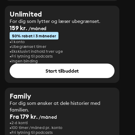
Unlimited
For dig som lytter og læser ubegrænset.
159 kr.
/måned
50% rabat i 3 måneder
1 konto
Ubegrænset timer
Eksklusivt indhold hver uge
Fri lytning til podcasts
Ingen binding
Start tilbuddet
Family
For dig som ønsker at dele historier med
familien.
Fra 179 kr.
/måned
2-6 konti
100 timer/måned pr. konto
Fri lytning til podcasts