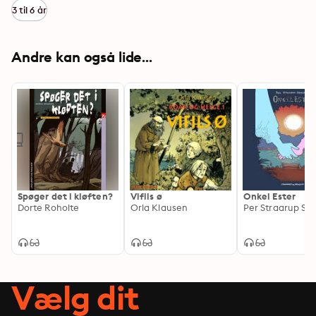
3 til 6 år
Andre kan også lide...
Spøger det i kløften?
Vifils ø
Onkel Ester
Dorte Roholte
Orla Klausen
Vælg dit