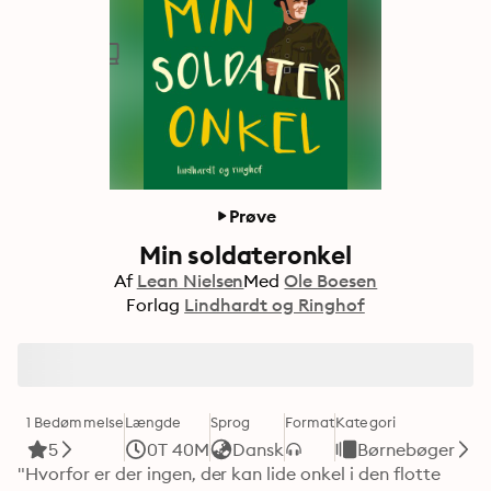
Prøve
Min soldateronkel
Af
Lean Nielsen
Med
Ole Boesen
Forlag
Lindhardt og Ringhof
1 Bedømmelse
Længde
Sprog
Format
Kategori
5
0T 40M
Dansk
Børnebøger
"Hvorfor er der ingen, der kan lide onkel i den flotte 