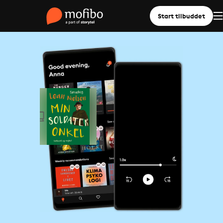
Start tilbuddet