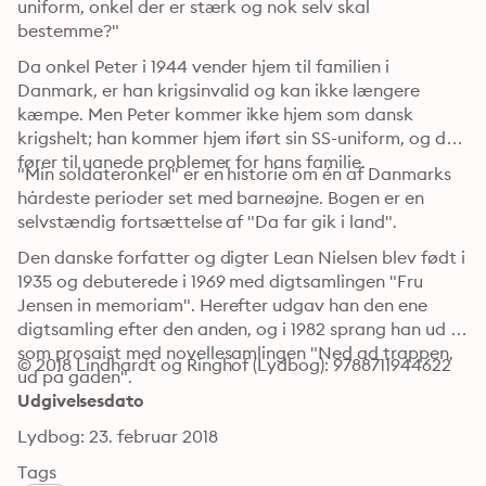
uniform, onkel der er stærk og nok selv skal 
bestemme?"
Da onkel Peter i 1944 vender hjem til familien i 
Danmark, er han krigsinvalid og kan ikke længere 
kæmpe. Men Peter kommer ikke hjem som dansk 
krigshelt; han kommer hjem iført sin SS-uniform, og det 
fører til uanede problemer for hans familie.
"Min soldateronkel" er en historie om én af Danmarks 
hårdeste perioder set med barneøjne. Bogen er en 
selvstændig fortsættelse af "Da far gik i land".
Den danske forfatter og digter Lean Nielsen blev født i 
1935 og debuterede i 1969 med digtsamlingen "Fru 
Jensen in memoriam". Herefter udgav han den ene 
digtsamling efter den anden, og i 1982 sprang han ud 
som prosaist med novellesamlingen "Ned ad trappen, 
© 2018 Lindhardt og Ringhof (Lydbog): 9788711944622
ud på gaden".
Udgivelsesdato
Lydbog: 23. februar 2018
Tags