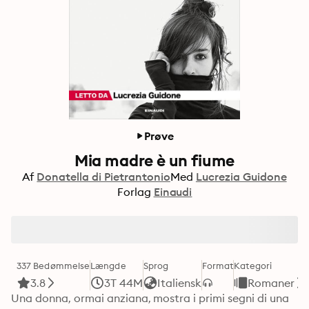
Prøve
Mia madre è un fiume
Af
Donatella di Pietrantonio
Med
Lucrezia Guidone
Forlag
Einaudi
337 Bedømmelse
Længde
Sprog
Format
Kategori
3.8
3T 44M
Italiensk
Romaner
Una donna, ormai anziana, mostra i primi segni di una 