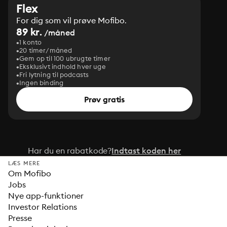
Flex
For dig som vil prøve Mofibo.
89 kr.
/måned
1 konto
20 timer/måned
Gem op til 100 ubrugte timer
Eksklusivt indhold hver uge
Fri lytning til podcasts
Ingen binding
Prøv gratis
Har du en rabatkode?
Indtast koden her
LÆS MERE
Om Mofibo
Jobs
Nye app-funktioner
Investor Relations
Presse