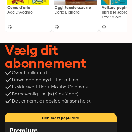
un'Italia apparentemente cosí lontana eppure ancora 
Come d'aria
Oggi faccio azzurro
Voltare pagina:
presente nella storia di ognuno di noi.
Ada D'Adamo
Daria Bignardi
libri per soprav
all'amore
Ester Viola
Vælg dit
abonnement
Over 1 million titler
Download og nyd titler offline
Eksklusive titler + Mofibo Originals
Børnevenligt miljø (Kids Mode)
Det er nemt at opsige når som helst
Den mest populære
Premium