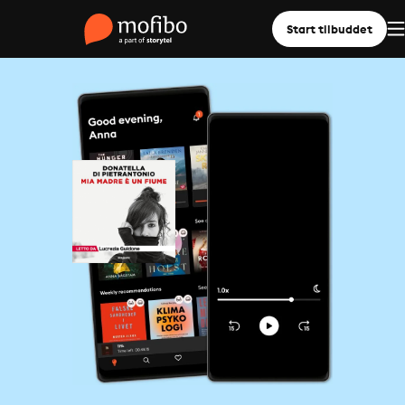
Start tilbuddet