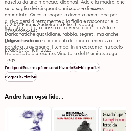
nascita da una mancata diagnosi. Ada è la madre, che 
sulla soglia dei cinquant’anni scopre di essersi 
ammalata. Questa scoperta diventa occasione per lei 
di rivolgersi direttamente alla figlia e raccontarle la 
© 2023 Emons Audiolibri e Elliot (Lydbog): 
loro storia. Tutto passa attraverso i corpi di Ada e 
9788869866142
Daria: fatiche quotidiane, rabbia, segreti, ma anche 
gioie inaspettate e momenti di infinita tenerezza. Le 
Udgivelsesdato
parole attraversano il tempo, in un costante intreccio 
Lydbog: 30. juni 2023
tra passato e presente. Vincitore del Premio Strega 
Giovani 2023.

Tags
© 2023 Lit Edizioni s.a.s.

Feelgood
Baseret på en sand historie
Selvbiografisk
Illustrazione di copertina: Sospensione di Alfredo Favi

Biografisk fiktion
Per l'audiolibro: © 2023, Emons Italia S.r.l. e Lit Edizioni 
s.a.s
Andre kan også lide...