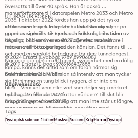
översatts till över 40 språk. Han är också 
manusförfattare till datorspelen Metro 2033 och Metro 
UTDRAG UR BOKEN:
2035. I oktober 2022 fördes han upp på det ryska 
utrikesministeriets lista över »utländska agenter« på 
»Mannen som gick längst bak i ledet kände sig 
grund av sin kritik av Rysslands fullskaliga invasion av 
uppenbarligen illa till mods och kastade hela tiden 
Ukraina, och sommaren 2023 dömdes han i sin 
ängsliga blickar över axeln. Varje ensam vandrare i 
frånvaro till åtta års läger.
metron var förtrogen med den känslan. Det fanns till 
och med en särskild beteckning för den: tunnelångest. 
© 2024 Ersatz (Lydbog): 9789189906082
När man går genom en tunnel, i synnerhet med en dålig 
© 2019 Ersatz (E-bog): 9789186437688
lampa, känns det alltid som om faran närmar sig 
bakifrån. Ibland blir känslan så intensiv att man tycker 
Oversættere: Ola Wallin
sig förnimma en tung blick i ryggen, eller inte ens 
Udgivelsesdato
blick... Vem vet vem eller vad som döljer sig i mörkret 
och hur den eller det uppfattar världen? Till slut blir 
Lydbog: 27. februar 2024
anspänningen så outhärdlig att man inte står ut längre, 
E-bog: 18. september 2019
man snurrar runt, blixtsnabbt, och viftar med 
Tags
ljusstrålen i det svarta - men ingen där... Tystnad... 
Dystopisk science fiction
Moskva
Rusland
Krig
Horror
Dystopi
Tomhet... Allt verkar lugnt. Men medan man tittar 
bakåt, kisar in i mörkret tills ögonen värker, förtätas 
känslan på nytt av faran som närmar sig bakom 