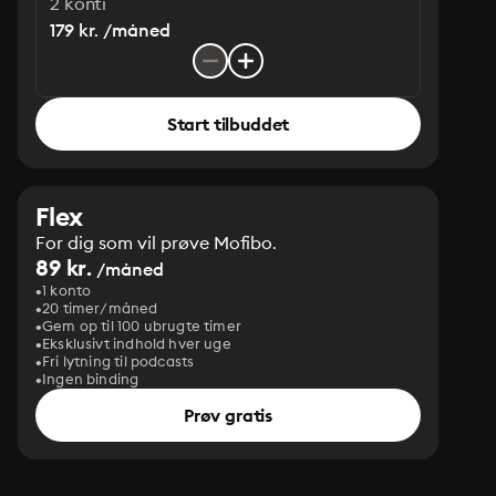
2 konti
179 kr. /måned
Start tilbuddet
Flex
For dig som vil prøve Mofibo.
89 kr.
/måned
1 konto
20 timer/måned
Gem op til 100 ubrugte timer
Eksklusivt indhold hver uge
Fri lytning til podcasts
Ingen binding
Prøv gratis