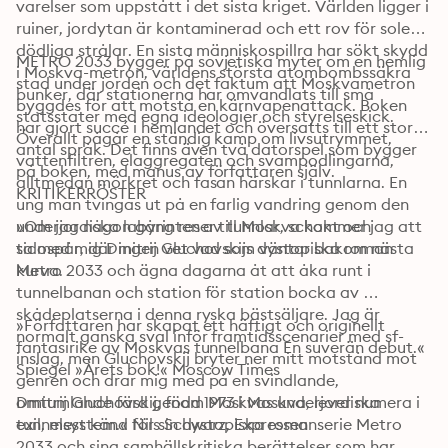
varelser som uppstått i det sista kriget. Världen ligger i 
ruiner, jordytan är kontaminerad och ett rov för solens 
dödliga strålar. En sista människospillra har sökt skydd 
METRO 2033 bygger på sovjetiska myter om en hemlig 
i Moskva-metron, världens största atombombssäkra 
stad under jorden och det faktum att Moskvametron 
bunker, där stationerna har omvandlats till små 
byggdes för att motstå en kärnvapenattack. Boken 
statsstater med egna ideologier och styrelseskick. 
har gjort succé i hemlandet och översatts till ett stort 
Överallt pågår en ständig kamp om livsutrymmet, 
antal språk. Det finns även två datorspel som bygger 
vattenfiltren, elaggregaten och svampodlingarna, 
på boken, med manus av författaren själv.
alltmedan mörkret och fasan härskar i tunnlarna. En 
KRITIKERRÖSTER
ung man tvingas ut på en farlig vandring genom den 
underjordiska labyrinten av tunnlar, schakt och 
»Om jag någon gång reser till Moskva kommer jag att 
sidospår, där ingen vet vad som väntar bakom nästa 
ta med mig Dmitrij Gluchovskijs dystopiska roman 
Metro 2033 och ägna dagarna åt att åka runt i 
kurva. 
tunnelbanan och station för station bocka av 
skådeplatserna i denna ryska bästsäljare. Jag är 
»Författaren har skapat ett häftigt och originellt 
normalt ganska sval inför framtidsscenarier med sf-
fantasirike av Moskvas tunnelbana En suverän debut.« 
inslag, men Gluchovskij bryter ner mitt motstånd mot 
Spiegel »Årets bok!« Moscow Times
genren och drar mig med på en svindlande, 
omtumlande färd genom Moskvas underjordiska 
Dmitrij Gluchovskij, född 1973 i ­Moskva, lever numera i 
tunnelsystem.« Nils Schwarz, Expressen
exil, mest känd för sin dystopiska romanserie Metro 
2033 och sina samhällskritiska berättelser som har 