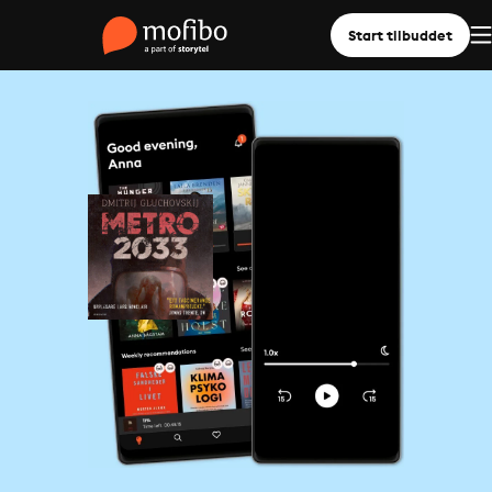
Start tilbuddet