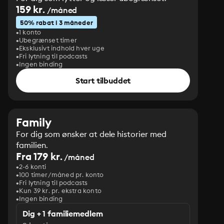
159 kr.
/måned
50% rabat i 3 måneder
1 konto
Ubegrænset timer
Eksklusivt indhold hver uge
Fri lytning til podcasts
Ingen binding
Start tilbuddet
Family
For dig som ønsker at dele historier med
familien.
Fra 179 kr.
/måned
2-6 konti
100 timer/måned pr. konto
Fri lytning til podcasts
Kun 39 kr. pr. ekstra konto
Ingen binding
Dig + 1 familiemedlem