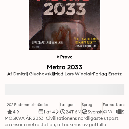
Prøve
Metro 2033
Af
Dmitrij Gluchovskij
Med
Lars Winclair
Forlag
Ersatz
202 Bedømmelse
Serier
Længde
Sprog
Format
Katego
4
1 af 4
24T 6M
Svensk
Sci
MOSKVA ÅR 2033. Civilisationens nordligaste utpost, 
en ensam metrostation, attackeras av gåtfulla 