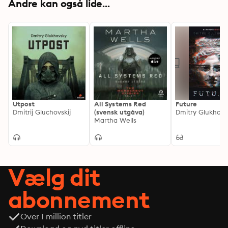
Andre kan også lide...
ryggen, och återigen växer behovet av att vända sig 
om och lysa med lampan i tunneln -- är det någon där, 
har någon smugit sig fram, medan man tittade åt 
andra hållet...«
Utpost
All Systems Red
Future
Dmitrij Gluchovskij
(svensk utgåva)
Dmitry Glukhovs
Martha Wells
Vælg dit
abonnement
Over 1 million titler