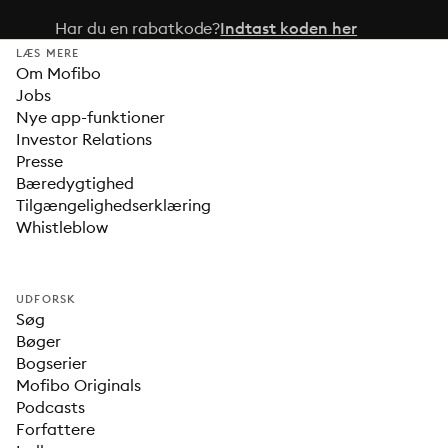
Har du en rabatkode?
Indtast koden her
LÆS MERE
Om Mofibo
Jobs
Nye app-funktioner
Investor Relations
Presse
Bæredygtighed
Tilgængelighedserklæring
Whistleblow
UDFORSK
Søg
Bøger
Bogserier
Mofibo Originals
Podcasts
Forfattere