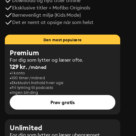
Download og nyd titler offline
Eksklusive titler + Mofibo Originals
Børnevenligt miljø (Kids Mode)
Det er nemt at opsige når som helst
Den mest populære
Premium
For dig som lytter og læser ofte.
129 kr.
/måned
1 konto
100 timer/måned
Eksklusivt indhold hver uge
Fri lytning til podcasts
Ingen binding
Prøv gratis
Unlimited
For dig som lytter og læser ubegrænset.