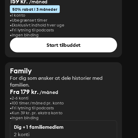
159 kr.
/måned
50% rabat i 3 måneder
1 konto
Ubegrænset timer
Eksklusivt indhold hver uge
Fri lytning til podcasts
Ingen binding
Start tilbuddet
Family
For dig som ønsker at dele historier med
familien.
Fra 179 kr.
/måned
2-6 konti
100 timer/måned pr. konto
Fri lytning til podcasts
Kun 39 kr. pr. ekstra konto
Ingen binding
Dig + 1 familiemedlem
2 konti