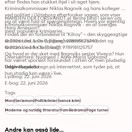
efter findes han stukket ihjel i sit eget hjem. 
Kriminalkommissær Niklas Ragnvik og hans kolleger 
ved politiet i Göteborg efterforsker sagen, som viser 
MANDEN DER FORSVANDT er første bind i serien om 
sig at være fuld af spørgsmålstegn. Hvem var egentlig 
kriminalkommissær Niklas Ragnvik - en af Sveriges 
Hans Arnesson?

mest populære krimiserier.
Findes der en forbindelse til “Kilroy” – den skyggeagtige 
seriemorder, som tidligere huserede i området og 
© 2026 Lind & Co (Lydbog): 9789181125740
tømte sine ofre for blod?

© 2026 Lind & Co (E-bog): 9789181125757
Og hvad er der sket med Ragnviks søster Viveca? Hun 
Oversættere: Nuanxed / Anne-Maria Sigbrand
har været sporløst forsvundet i atten år, men pludselig 
finder Ragnvik tegn på internettet, som tyder på, at 
Udgivelsesdato
hun stadig kan være i live.
Lydbog: 22. juni 2026
E-bog: 22. juni 2026
Tags
Mord
Seriemord
Politikrimier
Svensk krimi
Moderne og nutidig litteratur
Familiedrama
Page turner
Andre kan også lide...