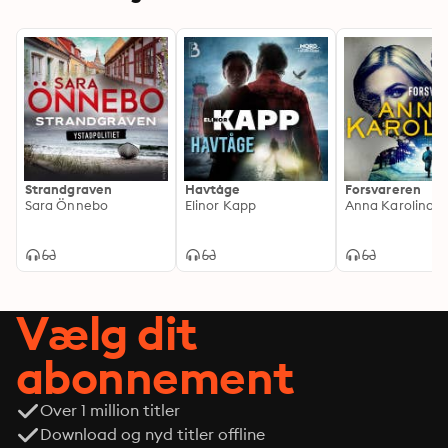
Strandgraven
Havtåge
Forsvareren
Sara Önnebo
Elinor Kapp
Anna Karolina
Vælg dit
abonnement
Over 1 million titler
Download og nyd titler offline