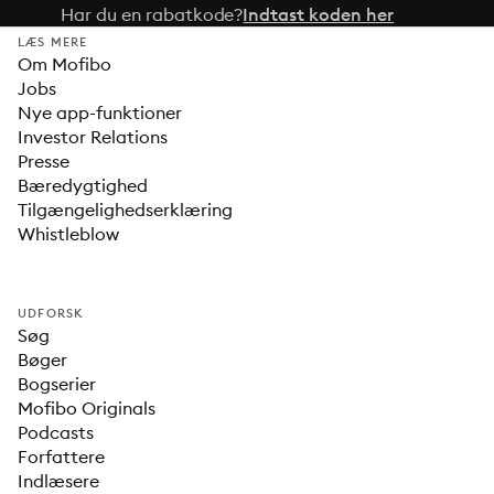
Har du en rabatkode?
Indtast koden her
LÆS MERE
Om Mofibo
Jobs
Nye app-funktioner
Investor Relations
Presse
Bæredygtighed
Tilgængelighedserklæring
Whistleblow
UDFORSK
Søg
Bøger
Bogserier
Mofibo Originals
Podcasts
Forfattere
Indlæsere