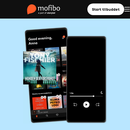
Start tilbuddet