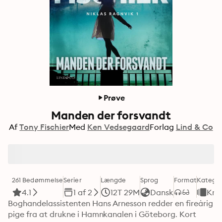
Prøve
Manden der forsvandt
Af
Tony Fischier
Med
Ken Vedsegaard
Forlag
Lind & Co
261 Bedømmelse
Serier
Længde
Sprog
Format
Kategor
4.1
1 af 2
12T 29M
Dansk
Kri
Boghandelassistenten Hans Arnesson redder en fireårig 
pige fra at drukne i Hamnkanalen i Göteborg. Kort 