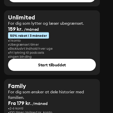
Unlimited
For dig som lytter og læser ubegrænset.
159 kr.
/måned
50% rabat i 3 måneder
1 konto
Ubegrænset timer
Eksklusivt indhold hver uge
Fri lytning til podcasts
Ingen binding
Start tilbuddet
Family
For dig som ønsker at dele historier med
familien.
Fra 179 kr.
/måned
2-6 konti
100 timer/måned pr. konto