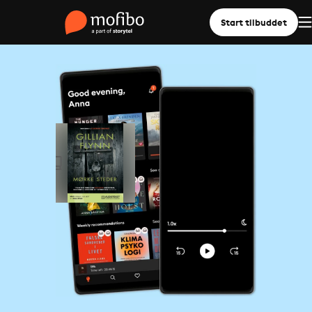
Start tilbuddet