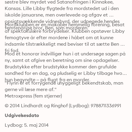
søstre blev myrdet ved Satanofringen i Kinnakee, 
Kansas. Lille Libby flygtede fra mordstedet ud i den 
iskolde januarsne, men overlevede og afgav et 
opsigtsvækkende vidnesbyrd, der udpegede hendes 
Mordklubben er en makaber hemmelig forening, besat 
femtenårige bror, Ben, som morderen.
af spektakulære forbrydelser. Klubben opstøver Libby 
femogtyve år efter mordene i håbet om at kunne 
indsamle tilstrækkeligt med beviser til at sætte Ben på 
fri fod.
Mod et honorar indvilliger hun i at undersøge sagen på 
ny, samt at afgive en beretning om sine opdagelser. 
Brudstykke efter brudstykke kommer den grufulde 
sandhed for en dag, og pludselig er Libby tilbage hvor 
hun begyndte – på flugt fra en morder.
"Flynn er et forrygende uhyggeligt bekendtskab, man 
gerne vil læse mere af." 

Metroxpress (fem stjerner)
© 2014 Lindhardt og Ringhof (Lydbog): 9788711336991
Udgivelsesdato
Lydbog: 5. maj 2014