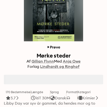
Prøve
Mørke steder
Af
Gillian Flynn
Med
Anja Owe
Forlag
Lindhardt og Ringhof
170 Bedømmelse
Længde
Sprog
Format
Kategori
3.7
16T 30M
Dansk
Krimier
Libby Day var syv år gammel, da hendes mor og to 