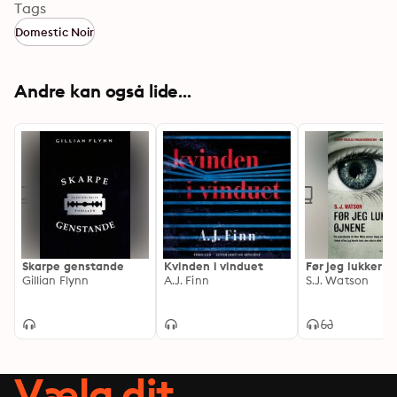
Tags
Domestic Noir
Andre kan også lide...
Skarpe genstande
Kvinden i vinduet
Før jeg lukker ø
Gillian Flynn
A.J. Finn
S.J. Watson
Vælg dit