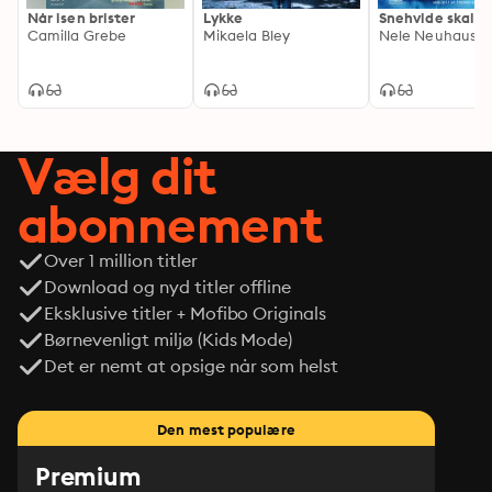
Når isen brister
Lykke
Snehvide skal d
Camilla Grebe
Mikaela Bley
Nele Neuhaus
Vælg dit
abonnement
Over 1 million titler
Download og nyd titler offline
Eksklusive titler + Mofibo Originals
Børnevenligt miljø (Kids Mode)
Det er nemt at opsige når som helst
Den mest populære
Premium