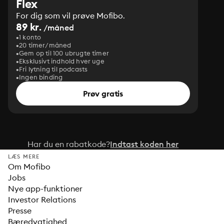
Flex
For dig som vil prøve Mofibo.
89 kr.
/måned
1 konto
20 timer/måned
Gem op til 100 ubrugte timer
Eksklusivt indhold hver uge
Fri lytning til podcasts
Ingen binding
Prøv gratis
Har du en rabatkode?
Indtast koden her
LÆS MERE
Om Mofibo
Jobs
Nye app-funktioner
Investor Relations
Presse
Bæredygtighed