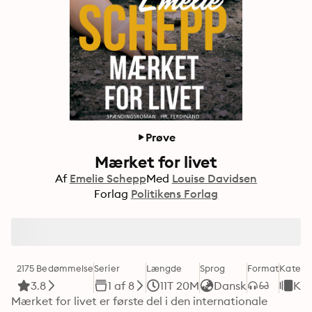
Prøve
Mærket for livet
Af
Emelie Schepp
Med
Louise Davidsen
Forlag
Politikens Forlag
2175 Bedømmelse
Serier
Længde
Sprog
Format
Katego
3.8
1 af 8
11T 20M
Dansk
Kri
Mærket for livet er første del i den internationale 