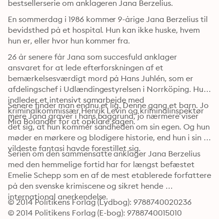
bestsellerserie om anklageren Jana Berzelius.
En sommerdag i 1986 kommer 9-årige Jana Berzelius til 
bevidsthed på et hospital. Hun kan ikke huske, hvem 
hun er, eller hvor hun kommer fra.
26 år senere får Jana som succesfuld anklager 
ansvaret for at lede efterforskningen af et 
bemærkelsesværdigt mord på Hans Juhlén, som er 
afdelingschef i Udlændingestyrelsen i Norrköping. Hun 
indleder et intensivt samarbejde med 
Senere finder man endnu et lig. Denne gang et barn. Jo 
kriminalkommissær Henrik Levin og kriminalinspektør 
mere Jana graver i hans baggrund, jo nærmere viser 
Mia Bolander for at opklare sagen.
det sig, at hun kommer sandheden om sin egen. Og hun 
møder en mørkere og blodigere historie, end hun i sin 
vildeste fantasi havde forestillet sig.
Serien om den sammensatte anklager Jana Berzelius 
med den hemmelige fortid har for længst befæstet 
Emelie Schepp som en af de mest etablerede forfattere 
på den svenske krimiscene og sikret hende 
international anerkendelse.
© 2014 Politikens Forlag (Lydbog): 9788740020236
© 2014 Politikens Forlag (E-bog): 9788740015010