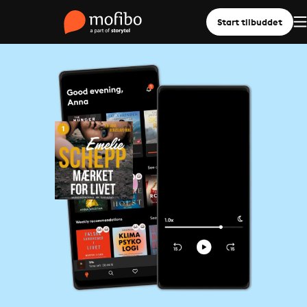
Start tilbuddet