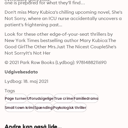
one is prepared for what they'll find…
Don't miss Mary Kubica's chilling upcoming novel, She's 
Not Sorry, where an ICU nurse accidentally uncovers a 
patient's frightening past...
Look for these other edge-of-your-seat thrillers by 
New York Times bestselling author Mary Kubica:The 
Good GirlThe Other Mrs.Just The Nicest CoupleShe's 
Not SorryIt's Not Her
© 2021 Park Row Books (Lydbog): 9781488211690
Udgivelsesdato
Lydbog: 18. maj 2021
Tags
Page turner
Uforudsigelige
True crime
Familiedrama
Small town krimi
Spænding
Psykologisk thriller
Andre kan også lide...