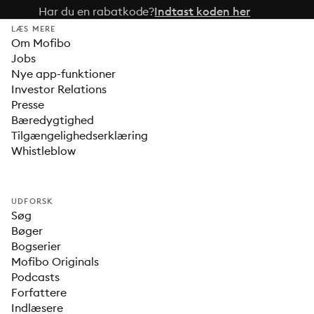
Har du en rabatkode?
Indtast koden her
LÆS MERE
Om Mofibo
Jobs
Nye app-funktioner
Investor Relations
Presse
Bæredygtighed
Tilgængelighedserklæring
Whistleblow
UDFORSK
Søg
Bøger
Bogserier
Mofibo Originals
Podcasts
Forfattere
Indlæsere