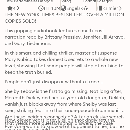
826 Bedømmelse
Længde
Sprog
Format
Kategori
4
11T 40M
Engelsk
Krimier
THE NEW YORK TIMES BESTSELLER—OVER A MILLION 
COPIES SOLD!
This gripping audiobook features a multi-cast 
narration read by Brittany Pressley, Jennifer Jill Arraya, 
and Gary Tiedemann.
In this smart and chilling thriller, master of suspense 
Mary Kubica takes domestic secrets to a whole new 
level, showing that some people will stop at nothing to 
keep the truth buried.
People don't just disappear without a trace…
Shelby Tebow is the first to go missing. Not long after, 
Meredith Dickey and her six-year-old daughter, Delilah, 
vanish just blocks away from where Shelby was last 
seen, striking fear into their once-peaceful community. 
Are these incidents connected? After an elusive search 
Now, eleven years later, Delilah shockingly returns. 
that yields more questions than answers, the case 
Everyone wants to know what happened to her, but no 
eventually goes cold.