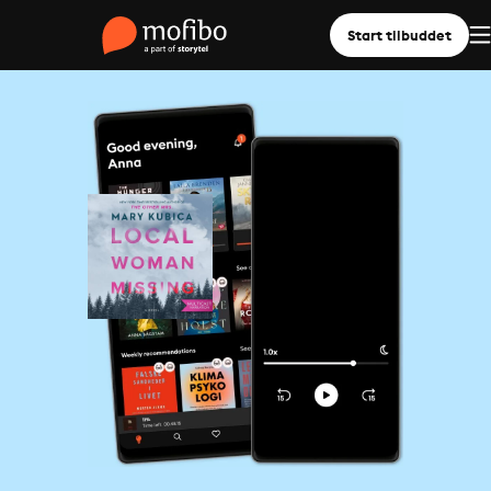
Start tilbuddet