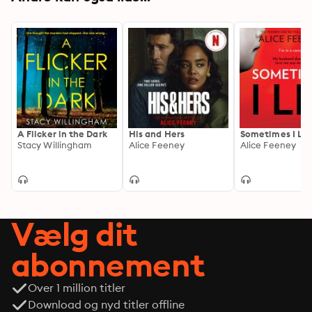
A Flicker in the Dark
His and Hers
Sometimes I Lie
Stacy Willingham
Alice Feeney
Alice Feeney
Vælg dit
abonnement
Over 1 million titler
Download og nyd titler offline