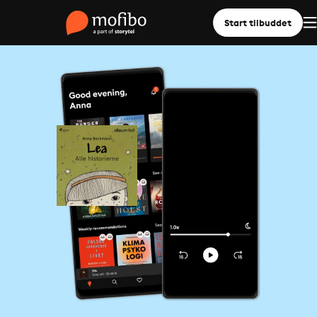
Start tilbuddet