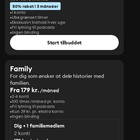
50% rabat i 3 måneder
1 konto
Ubegrænset timer
Eksklusivt indhold hver uge
Fri lytning til podcasts
Ingen binding
Start tilbuddet
Family
For dig som ønsker at dele historier med
familien.
Fra 179 kr.
/måned
2-6 konti
100 timer/måned pr. konto
Fri lytning til podcasts
Kun 39 kr. pr. ekstra konto
Ingen binding
Dig + 1 familiemedlem
2 konti