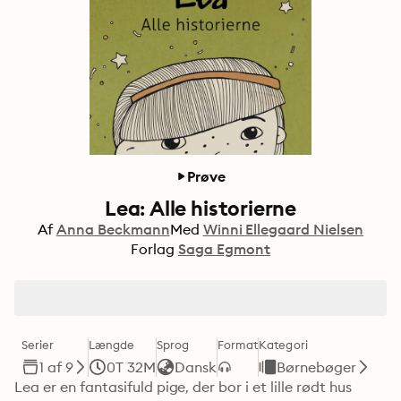
Prøve
Lea: Alle historierne
Af
Anna Beckmann
Med
Winni Ellegaard Nielsen
Forlag
Saga Egmont
Serier
Længde
Sprog
Format
Kategori
1 af 9
0T 32M
Dansk
Børnebøger
Lea er en fantasifuld pige, der bor i et lille rødt hus 