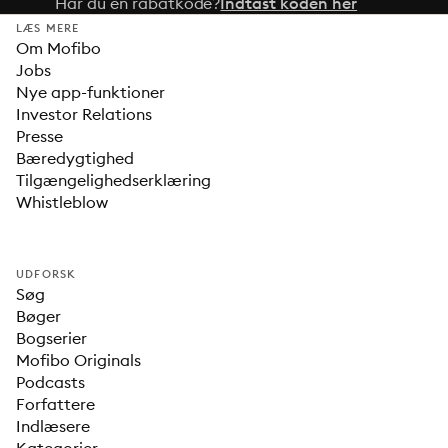
Har du en rabatkode?
Indtast koden her
LÆS MERE
Om Mofibo
Jobs
Nye app-funktioner
Investor Relations
Presse
Bæredygtighed
Tilgængelighedserklæring
Whistleblow
UDFORSK
Søg
Bøger
Bogserier
Mofibo Originals
Podcasts
Forfattere
Indlæsere