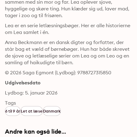
sammen med sin mor og far. Lea oplever sjove, 
hyggelige og skøre ting. Hun klæder sig ud, laver mad, 
tager i zoo og til frisøren.
Lea er en serie letlæsningsbøger. Her er alle historierne 
om Lea samlet i én.
Anna Beckmann er en dansk digter og forfatter, der 
står bag et væld af børnebøger. Hun har både skrevet 
de sjove og letlæselige serier om Lea og om Leo og en 
samling af haikudigte til børn.
© 2026 Saga Egmont (Lydbog): 9788727315850
Udgivelsesdato
Lydbog: 5. januar 2026
Tags
6 til 9 år
Let at læse
Danmark
Andre kan også lide...