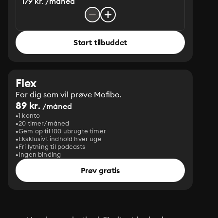
179 kr. /måned
Start tilbuddet
Flex
For dig som vil prøve Mofibo.
89 kr.
/måned
1 konto
20 timer/måned
Gem op til 100 ubrugte timer
Eksklusivt indhold hver uge
Fri lytning til podcasts
Ingen binding
Prøv gratis