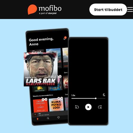
Start tilbuddet