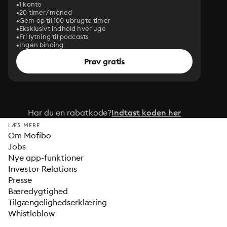
1 konto
20 timer/måned
Gem op til 100 ubrugte timer
Eksklusivt indhold hver uge
Fri lytning til podcasts
Ingen binding
Prøv gratis
Har du en rabatkode?
Indtast koden her
LÆS MERE
Om Mofibo
Jobs
Nye app-funktioner
Investor Relations
Presse
Bæredygtighed
Tilgængelighedserklæring
Whistleblow