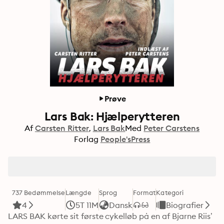
Prøve
Lars Bak: Hjælperytteren
Af
Carsten Ritter
Lars Bak
Med
Peter Carstens
Forlag
People'sPress
737 Bedømmelse
Længde
Sprog
Format
Kategori
4
5T 11M
Dansk
Biografier
LARS BAK kørte sit første cykelløb på en af Bjarne Riis’ 