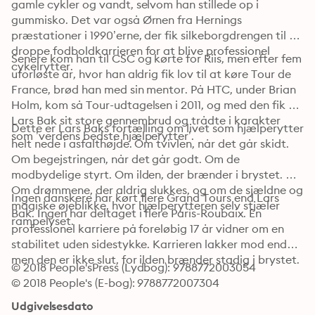
gamle cykler og vandt, selvom han stillede op i 
gummisko. Det var også Ørnen fra Hernings 
præstationer i 1990’erne, der fik silkeborgdrengen til at 
droppe fodboldkarrieren for at blive professionel 
Senere kom han til CSC og kørte for Riis, men efter fem 
cykelrytter.
uforløste år, hvor han aldrig fik lov til at køre Tour de 
France, brød han med sin mentor. På HTC, under Brian 
Holm, kom så Tour-udtagelsen i 2011, og med den fik 
Lars Bak sit store gennembrud og trådte i karakter 
Dette er Lars Baks fortælling om livet som hjælperytter 
som ’verdens bedste hjælperytter’.
helt nede i asfalthøjde. Om tvivlen, når det går skidt. 
Om begejstringen, når det går godt. Om de 
modbydelige styrt. Om ilden, der brænder i brystet. 
Om drømmene, der aldrig slukkes, og om de sjældne og 
Ingen danskere har kørt flere Grand Tours end Lars 
magiske øjeblikke, hvor hjælperytteren selv stjæler 
Bak. Ingen har deltaget i flere Paris-Roubaix. En 
rampelyset.
professionel karriere på foreløbig 17 år vidner om en 
stabilitet uden sidestykke. Karrieren lakker mod enden, 
men den er ikke slut, for ilden brænder stadig i brystet.
© 2018 People'sPress (Lydbog): 9788772003054
© 2018 People's (E-bog): 9788772007304
Udgivelsesdato