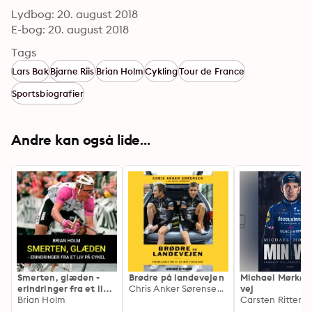
Lydbog: 20. august 2018
E-bog: 20. august 2018
Tags
Lars Bak
Bjarne Riis
Brian Holm
Cykling
Tour de France
Sportsbiografier
Andre kan også lide...
Smerten, glæden -
Brødre på landevejen
Michael Mørkøv 
erindringer fra et liv
Chris Anker Sørensen, Allan Bo Andresen
vej
på cykel
Brian Holm