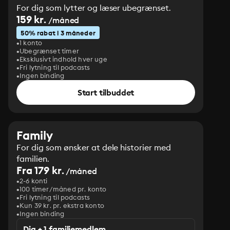
For dig som lytter og læser ubegrænset.
159 kr.
/måned
50% rabat i 3 måneder
1 konto
Ubegrænset timer
Eksklusivt indhold hver uge
Fri lytning til podcasts
Ingen binding
Start tilbuddet
Family
For dig som ønsker at dele historier med
familien.
Fra 179 kr.
/måned
2-6 konti
100 timer/måned pr. konto
Fri lytning til podcasts
Kun 39 kr. pr. ekstra konto
Ingen binding
Dig + 1 familiemedlem