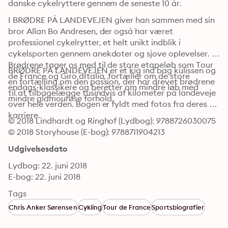
danske cykelryttere gennem de seneste 10 år.
I BRØDRE PÅ LANDEVEJEN giver han sammen med sin 
bror Allan Bo Andresen, der også har været 
professionel cykelrytter, et helt unikt indblik i 
cykelsporten gennem anekdoter og sjove oplevelser. 
Brødrene tager os med til de store etapeløb som Tour 
BRØDRE PÅ LANDEVEJEN er et kig ind bag kulissen og 
de France og Giro dItalia, fortæller om de store 
en fortælling om den passion, der har drevet brødrene 
endags-klassikere og beretter om mindre løb med 
til at tilbagelægge tusindvis af kilometer på landeveje 
mindre glamourøse forhold.
over hele verden. Bogen er fyldt med fotos fra deres 
karriere.
© 2018 Lindhardt og Ringhof (Lydbog): 9788726030075
© 2018 Storyhouse (E-bog): 9788711904213
Udgivelsesdato
Lydbog: 22. juni 2018
E-bog: 22. juni 2018
Tags
Chris Anker Sørensen
Cykling
Tour de France
Sportsbiografier