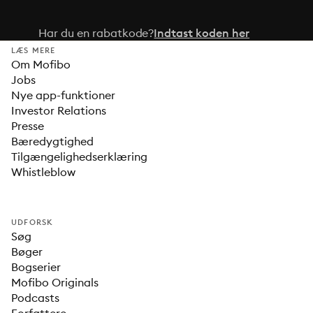
Har du en rabatkode?
Indtast koden her
LÆS MERE
Om Mofibo
Jobs
Nye app-funktioner
Investor Relations
Presse
Bæredygtighed
Tilgængelighedserklæring
Whistleblow
UDFORSK
Søg
Bøger
Bogserier
Mofibo Originals
Podcasts