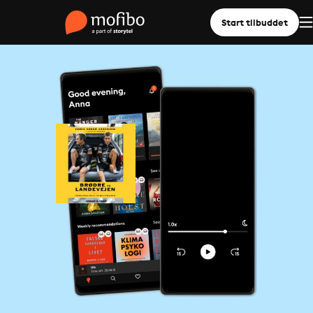
Start tilbuddet