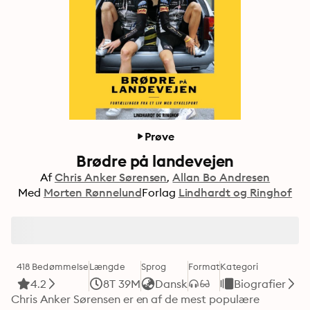
Prøve
Brødre på landevejen
Af
Chris Anker Sørensen
Allan Bo Andresen
Med
Morten Rønnelund
Forlag
Lindhardt og Ringhof
418 Bedømmelse
Længde
Sprog
Format
Kategori
4.2
8T 39M
Dansk
Biografier
Chris Anker Sørensen er en af de mest populære 