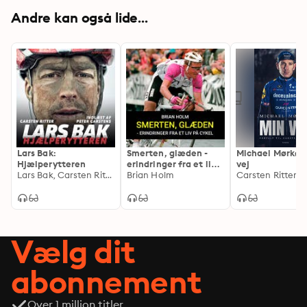
Andre kan også lide...
Lars Bak:
Smerten, glæden -
Michael Mørkøv 
Hjælperytteren
erindringer fra et liv
vej
Lars Bak, Carsten Ritter
på cykel
Brian Holm
Vælg dit
abonnement
Over 1 million titler