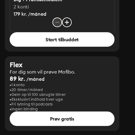
2 konti
179 kr. /måned
Start tilbuddet
Flex
For dig som vil prøve Mofibo.
89 kr.
/måned
1 konto
20 timer/måned
Gem op til 100 ubrugte timer
Eksklusivt indhold hver uge
Fri lytning til podcasts
Ingen binding
Prøv gratis