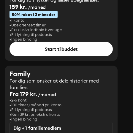
For dig som lytter og læser ubegrænset.
159 kr.
/måned
50% rabat i 3 måneder
1 konto
Ubegrænset timer
Eksklusivt indhold hver uge
Fri lytning til podcasts
Ingen binding
Start tilbuddet
Family
For dig som ønsker at dele historier med
familien.
Fra 179 kr.
/måned
2-6 konti
100 timer/måned pr. konto
Fri lytning til podcasts
Kun 39 kr. pr. ekstra konto
Ingen binding
Dig + 1 familiemedlem