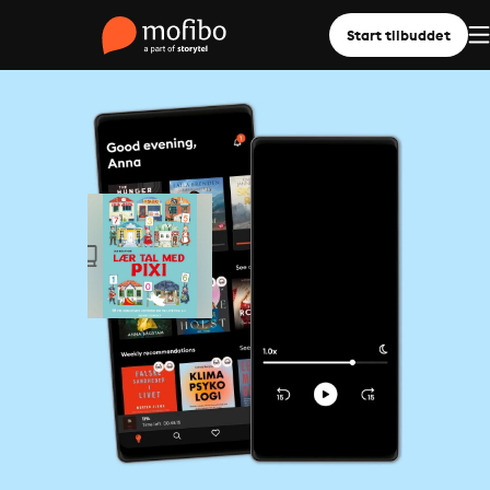
Start tilbuddet