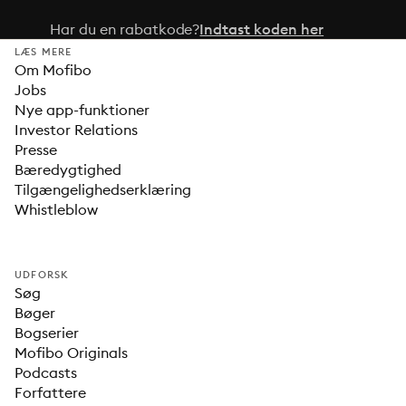
Har du en rabatkode?
Indtast koden her
LÆS MERE
Om Mofibo
Jobs
Nye app-funktioner
Investor Relations
Presse
Bæredygtighed
Tilgængelighedserklæring
Whistleblow
UDFORSK
Søg
Bøger
Bogserier
Mofibo Originals
Podcasts
Forfattere