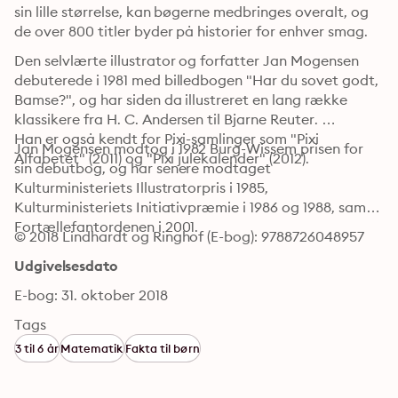
sin lille størrelse, kan bøgerne medbringes overalt, og 
de over 800 titler byder på historier for enhver smag. 
Den selvlærte illustrator og forfatter Jan Mogensen 
debuterede i 1981 med billedbogen "Har du sovet godt, 
Bamse?", og har siden da illustreret en lang række 
klassikere fra H. C. Andersen til Bjarne Reuter. 

Han er også kendt for Pixi-samlinger som "Pixi 
Jan Mogensen modtog i 1982 Burg-Wissem prisen for 
Alfabetet" (2011) og "Pixi julekalender" (2012). 
sin debutbog, og har senere modtaget 
Kulturministeriets Illustratorpris i 1985, 
Kulturministeriets Initiativpræmie i 1986 og 1988, samt 
Fortællefantordenen i 2001.
© 2018 Lindhardt og Ringhof (E-bog): 9788726048957
Udgivelsesdato
E-bog: 31. oktober 2018
Tags
3 til 6 år
Matematik
Fakta til børn