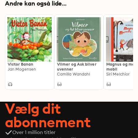
Andre kan også lide...
Victor Banan
Vilmer og Ask bliver
Magnus og mor
Jan Mogensen
uvenner
mobil
Camilla Wandahl
Siri Melchior
Vælg dit
abonnement
Over 1 million titler