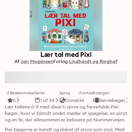
Lær tal med Pixi
Af
Jan Mogensen
Forlag
Lindhardt og Ringhof
2 Bedømmelse
Serier
Sprog
Format
Kategori
5
1 af 34
Dansk
Børnebøger
Lær tallene 0-9 med disse ti sjove og farvefulde Pixi-
bøger, hvor vi blandt andet møder et spøgelse, en pirat 
og en fe, der allesammen er beboere på Nummervejen. 
Pixi-bøgerne er kendt og elsket af store som små. Med 