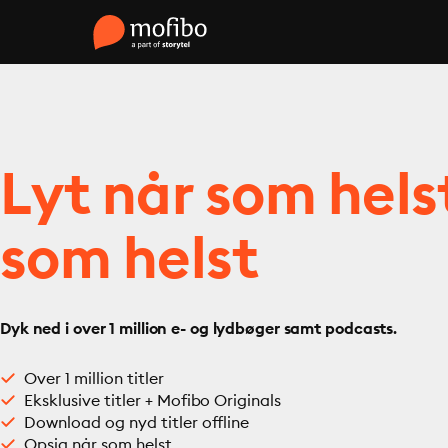
Lyt når som hels
som helst
Dyk ned i over 1 million e- og lydbøger samt podcasts.
Over 1 million titler
Eksklusive titler + Mofibo Originals
Download og nyd titler offline
Opsig når som helst