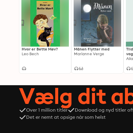
Hvor er Bette Møv?
Månen flytter med
Til
Leo Bech
Marianne Verge
va
All
Vælg dit 
Over 1 million titler
Download og nyd titler off
Det er nemt at opsige når som helst