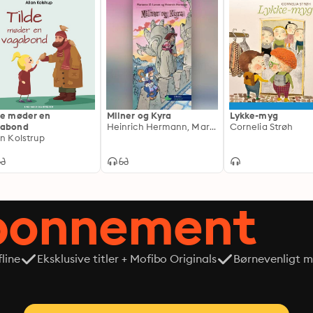
de møder en
Milner og Kyra
Lykke-myg
gabond
Heinrich Hermann, Marianne Ø. Larsen
Cornelia Strøh
an Kolstrup
abonnement
line
Eksklusive titler + Mofibo Originals
Børnevenligt mi