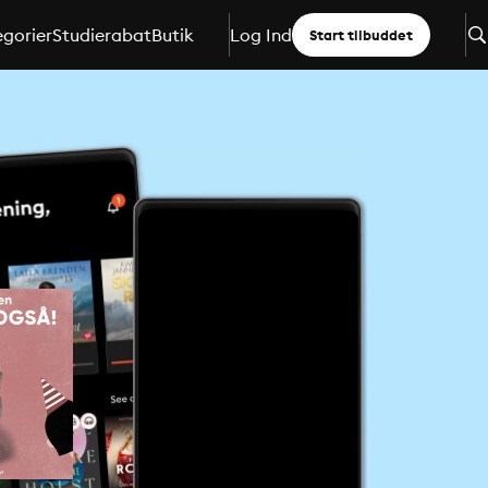
gorier
Studierabat
Butik
Log Ind
Start tilbuddet