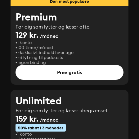
Den mest populære
Premium
For dig som lytter og læser ofte.
129 kr.
/måned
1 konto
100 timer/måned
Eksklusivt indhold hver uge
Fri lytning til podcasts
Ingen binding
Prøv gratis
Unlimited
For dig som lytter og læser ubegrænset.
159 kr.
/måned
50% rabat i 3 måneder
1 konto