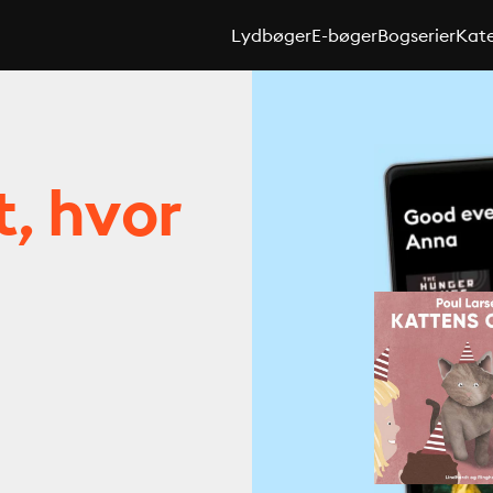
Lydbøger
E-bøger
Bogserier
Kate
t, hvor