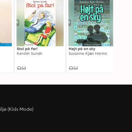
Stol på far!
Højt på en sky
Cykel
Kerstin Sundh
Susanne Kjær Harms
Poul 
ljø (Kids Mode)