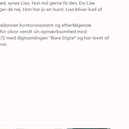
ød, synes Lisa. Hun må gerne få den. Da Lise 
r de nej. Han har jo en hund. Lisa bliver ked af 
 uddannet kontorassistent og efterfølgende 
an for alvor vendt sin opmærksomhed mod 
1972 med digtsamlingen "Bare Digte" og har levet af 
rer.