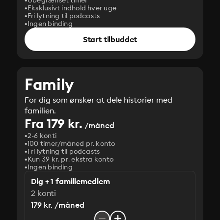
Ubegrænset timer
Eksklusivt indhold hver uge
Fri lytning til podcasts
Ingen binding
Start tilbuddet
Family
For dig som ønsker at dele historier med
familien.
Fra 179 kr.
/måned
2-6 konti
100 timer/måned pr. konto
Fri lytning til podcasts
Kun 39 kr. pr. ekstra konto
Ingen binding
Dig + 1 familiemedlem
2 konti
179 kr. /måned