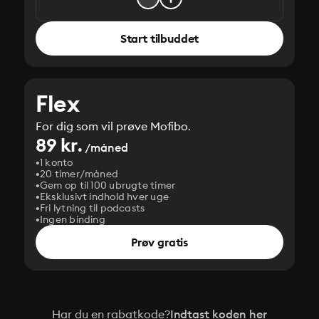
Start tilbuddet
Flex
For dig som vil prøve Mofibo.
89 kr.
/måned
1 konto
20 timer/måned
Gem op til 100 ubrugte timer
Eksklusivt indhold hver uge
Fri lytning til podcasts
Ingen binding
Prøv gratis
Har du en rabatkode?
Indtast koden her