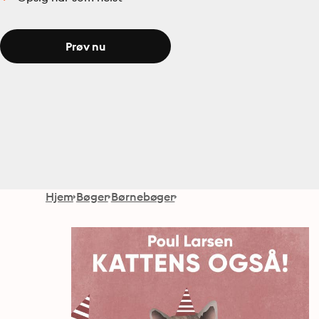
Prøv nu
Hjem
Bøger
Børnebøger