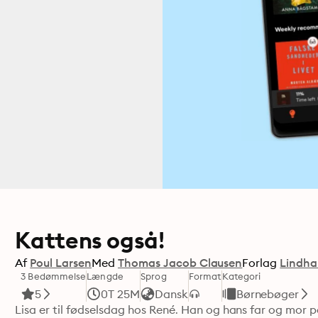
Kattens også!
Af
Poul Larsen
Med
Thomas Jacob Clausen
Forlag
Lindha
3 Bedømmelse
Længde
Sprog
Format
Kategori
5
0T 25M
Dansk
Børnebøger
Lisa er til fødselsdag hos René. Han og hans far og mor 