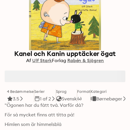
Kanel och Kanin upptäcker ögat
Af
Ulf Stark
Forlag
Rabén & Sjögren
4 Bedømmelse
Serier
Sprog
Format
Kategori
3.5
1 af 2
Svensk
Børnebøger
"Ögonen har du fått två. Varför då?
För så mycket finns att titta på!
Himlen som är himmelsblå