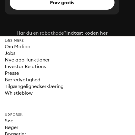
Prøv gratis
Har du en rabatkode?
Indtast koden her
LÆS MERE
Om Mofibo
Jobs
Nye app-funktioner
Investor Relations
Presse
Bæredygtighed
Tilgængelighedserklæring
Whistleblow
UDFORSK
Søg
Bøger
Bogserier