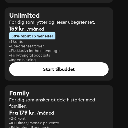
Unlimited
For dig som lytter og læser ubegrænset.
159 kr.
/måned
50% rabat i 3 måneder
1 konto
Ubegrænset timer
Eksklusivt indhold hver uge
Fri lytning til podcasts
Ingen binding
Start tilbuddet
Family
For dig som ønsker at dele historier med
familien.
Fra 179 kr.
/måned
2-6 konti
100 timer/måned pr. konto
Fri lytning til podcasts