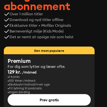
abonnement
Over 1 million titler
Download og nyd titler offline
Eksklusive titler + Mofibo Originals
Børnevenligt miljø (Kids Mode)
Det er nemt at opsige når som helst
Den mest populære
Premium
For dig som lytter og læser ofte.
129 kr.
/måned
1 konto
100 timer/måned
Eksklusivt indhold hver uge
Fri lytning til podcasts
Ingen binding
Prøv gratis