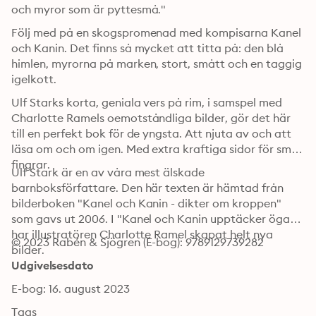
och myror som är pyttesmå."
Följ med på en skogspromenad med kompisarna Kanel 
och Kanin. Det finns så mycket att titta på: den blå 
himlen, myrorna på marken, stort, smått och en taggig 
igelkott.
Ulf Starks korta, geniala vers på rim, i samspel med 
Charlotte Ramels oemotståndliga bilder, gör det här 
till en perfekt bok för de yngsta. Att njuta av och att 
läsa om och om igen. Med extra kraftiga sidor för små 
fingrar.
Ulf Stark är en av våra mest älskade 
barnboksförfattare. Den här texten är hämtad från 
bilderboken "Kanel och Kanin - dikter om kroppen" 
som gavs ut 2006. I "Kanel och Kanin upptäcker ögat" 
har illustratören Charlotte Ramel skapat helt nya 
© 2023 Rabén & Sjögren (E-bog): 9789129739282
bilder.
Udgivelsesdato
E-bog: 16. august 2023
Tags