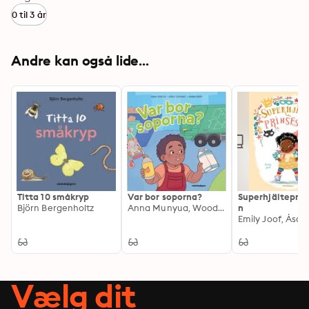
0 til 3 år
Andre kan også lide...
Titta 10 småkryp
Var bor soporna?
Superhjälteprin
Björn Bergenholtz
Anna Munyua, Woody Oliphant
n
Emily Joof, Åsa G
Vælg dit