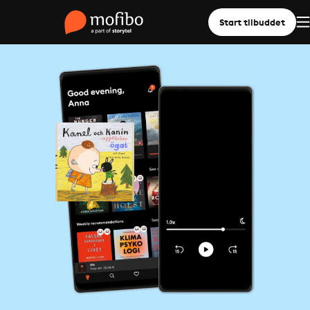
Start tilbuddet