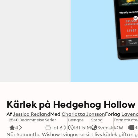
Kärlek på Hedgehog Hollow
Af
Jessica Redland
Med
Charlotta Jonsson
Forlag
Lavend
2540 Bedømmelse
Serier
Længde
Sprog
Format
Kate
4
1 af 6
13T 51M
Svensk
R
När Samantha Wishaw tvingas se sitt livs kärlek gifta sig 