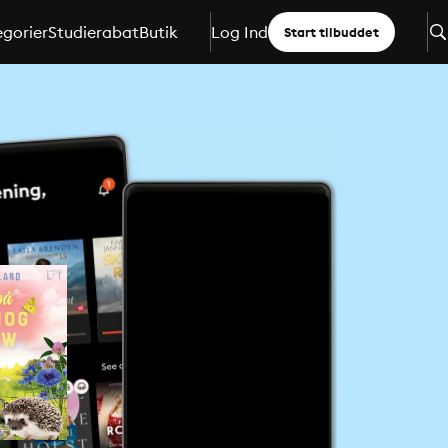
gorier
Studierabat
Butik
Log Ind
Start tilbuddet