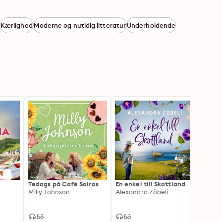
Kærlighed
Moderne og nutidig litteratur
Underholdende
Tedags på Café Solros
En enkel till Skottland
Puben
Milly Johnson
Alexandra Zöbeli
Veron