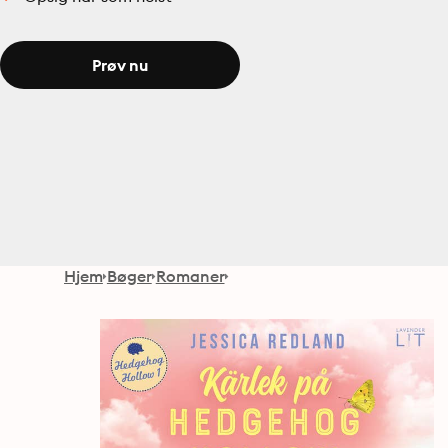
Prøv nu
Hjem
Bøger
Romaner