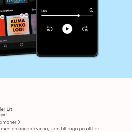
er Lit
gori
omaner
med en annan kvinna, som till råga på allt är 