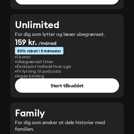
Unlimited
For dig som lytter og læser ubegrænset.
159 kr.
/måned
50% rabat i 3 måneder
1 konto
Ubegrænset timer
Eksklusivt indhold hver uge
Fri lytning til podcasts
Ingen binding
Start tilbuddet
Family
For dig som ønsker at dele historier med
familien.