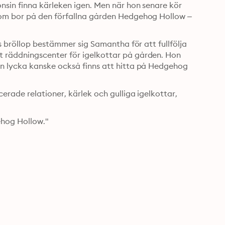
sin finna kärleken igen. Men när hon senare kör 
om bor på den förfallna gården Hedgehog Hollow – 
s bröllop bestämmer sig Samantha för att fullfölja 
räddningscenter för igelkottar på gården. Hon 
n lycka kanske också finns att hitta på Hedgehog 
rade relationer, kärlek och gulliga igelkottar, 
hog Hollow." 
