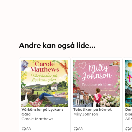
Andre kan også lide...
Vårkänslor på Lyckans
Tebutiken på hörnet
Den
Gård
Milly Johnson
blo
Carole Matthews
hav
Ali