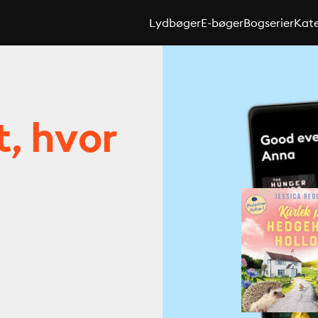
Lydbøger
E-bøger
Bogserier
Kate
t, hvor