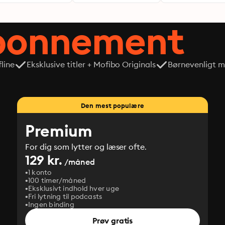
abonnement
line
Eksklusive titler + Mofibo Originals
Børnevenligt mi
Den mest populære
Premium
For dig som lytter og læser ofte.
129 kr.
/måned
1 konto
100 timer/måned
Eksklusivt indhold hver uge
Fri lytning til podcasts
Ingen binding
Prøv gratis