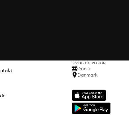
SPROG OG REGION
Dansk
ontakt
Danmark
ode