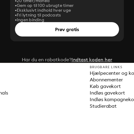
20 timer/måned
Gem op til 100 ubrugte timer
Eksklusivt indhold hver uge
Fri lytning til podcasts
Ingen binding
Prøv gratis
Har du en rabatkode?
Indtast koden her
BRUGBARE LINKS
Hjælpecenter og k
Abonnementer
Køb gavekort
nals
Indløs gavekort
Indløs kampagnek
Studierabat