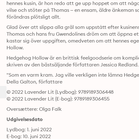
hennes kusin, är hon redo att ge upp hoppet om att någon
vilse och stöter på Thomas – en ensam, äldre änkeman s
förändras plötsligt allt. 
Glad över att slippa alla gräl som uppstått efter kusinen
Thomas och hans fru Gwendolines dröm om att öppna ett 
kastar sig över uppgiften, omedveten om att hennes ege
Hollow. 
Hedgehog Hollow är en brittisk feelgoodserie om komplice
skriven av den bästsäljande författaren Jessica Redland.
"Som en varm kram. Jag ville verkligen inte lämna Hedge
Della Galton, författare
© 2022 Lavender Lit (Lydbog): 9789189306448
© 2022 Lavender Lit (E-bog): 9789189306455
Oversættere: Olga Falk
Udgivelsesdato
Lydbog: 1. juni 2022
E-bog: 10. juni 2022