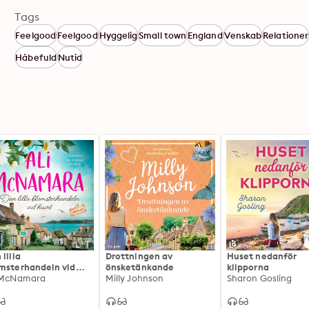
Tags
Feelgood
Feelgood
Hyggelig
Small town
England
Venskab
Relationer
Håbefuld
Nutid
 lilla
Drottningen av
Huset nedanför
msterhandeln vid
önsketänkande
klipporna
et
 McNamara
Milly Johnson
Sharon Gosling