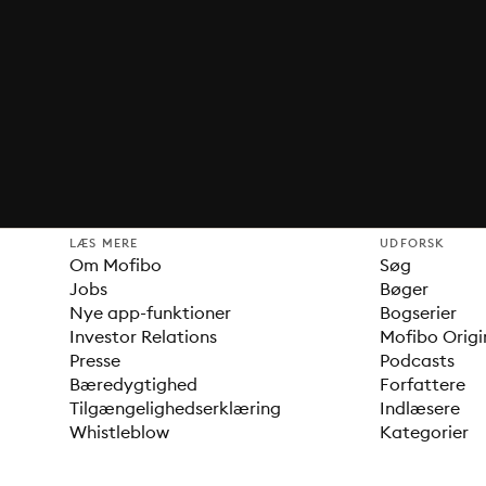
LÆS MERE
UDFORSK
Om Mofibo
Søg
Jobs
Bøger
Nye app-funktioner
Bogserier
Investor Relations
Mofibo Origi
Presse
Podcasts
Bæredygtighed
Forfattere
Tilgængelighedserklæring
Indlæsere
Whistleblow
Kategorier