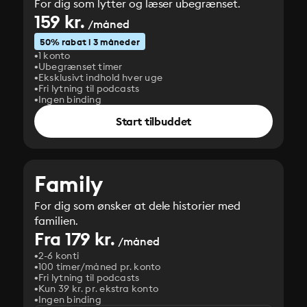
For dig som lytter og læser ubegrænset.
159 kr.
/måned
50% rabat i 3 måneder
1 konto
Ubegrænset timer
Eksklusivt indhold hver uge
Fri lytning til podcasts
Ingen binding
Start tilbuddet
Family
For dig som ønsker at dele historier med
familien.
Fra 179 kr.
/måned
2-6 konti
100 timer/måned pr. konto
Fri lytning til podcasts
Kun 39 kr. pr. ekstra konto
Ingen binding