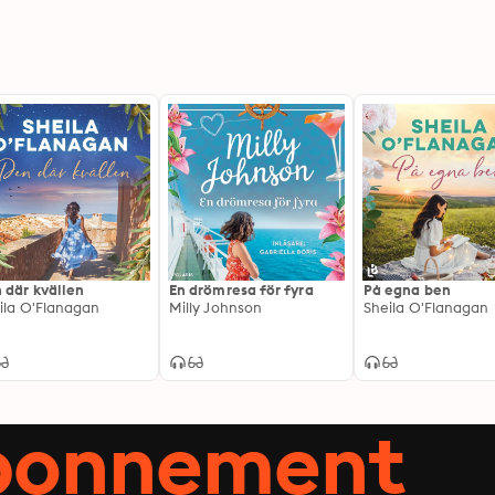
 där kvällen
En drömresa för fyra
På egna ben
ila O'Flanagan
Milly Johnson
Sheila O'Flanagan
abonnement