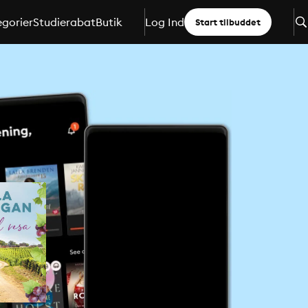
gorier
Studierabat
Butik
Log Ind
Start tilbuddet