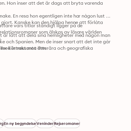
gen. Hon inser att det är dags att bryta varenda 
ake. En resa hon egentligen inte har någon lust 
 gjort. Kanske kan den hjälpa henne att förlåta 
are vars titlar ständigt ligger på de 
 relationsromaner som älskas av läsare världen 
 är lätt att dela sina hemligheter med någon man 
över. LB Förlag har tidigare gett ut tre romaner av Sheila. 
ke och Spanien. Men de inser snart att det inte går 
med intressanta litterära och geografiska 
att komma undan sanningen, vare sig man flyr från den eller kör rakt mot den. 
rg
En ny begyndelse
Veninder
Rejseromaner