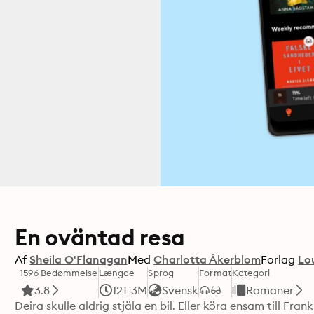
En oväntad resa
Af
Sheila O'Flanagan
Med
Charlotta Åkerblom
Forlag
Lo
1596 Bedømmelse
Længde
Sprog
Format
Kategori
3.8
12T 3M
Svensk
Romaner
Deira skulle aldrig stjäla en bil. Eller köra ensam till Fr