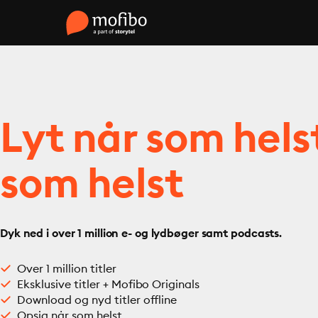
Lyt når som hels
som helst
Dyk ned i over 1 million e- og lydbøger samt podcasts.
Over 1 million titler
Eksklusive titler + Mofibo Originals
Download og nyd titler offline
Opsig når som helst