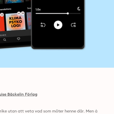
uise Bäckelin Förlag
ankrike utan att veta vad som möter henne där. Men å 