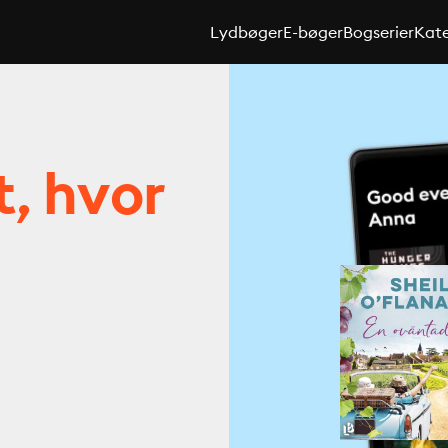
Lydbøger
E-bøger
Bogserier
Kate
t, hvor