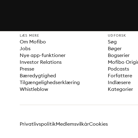
LÆS MERE
UDFORSK
Om Mofibo
Søg
Jobs
Bøger
Nye app-funktioner
Bogserier
Investor Relations
Mofibo Origi
Presse
Podcasts
Bæredygtighed
Forfattere
Tilgængelighedserklæring
Indlæsere
Whistleblow
Kategorier
Privatlivspolitik
Medlemsvilkår
Cookies