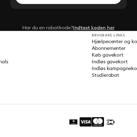
Har du en rabatkode?
Indtast koden her
BRUGBARE LINKS
Hjælpecenter og k
Abonnementer
Køb gavekort
nals
Indløs gavekort
Indløs kampagnek
Studierabat