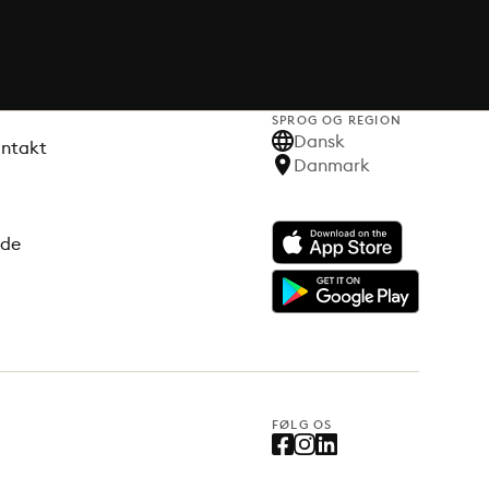
SPROG OG REGION
Dansk
ontakt
Danmark
ode
FØLG OS