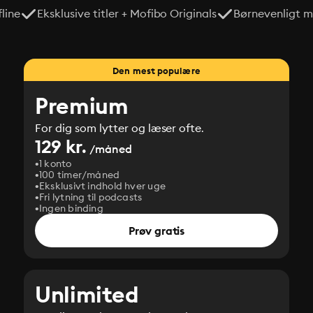
line
Eksklusive titler + Mofibo Originals
Børnevenligt mi
Den mest populære
Premium
For dig som lytter og læser ofte.
129 kr.
/måned
1 konto
100 timer/måned
Eksklusivt indhold hver uge
Fri lytning til podcasts
Ingen binding
Prøv gratis
Unlimited