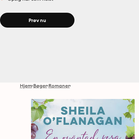
Prøv nu
Hjem
Bøger
Romaner