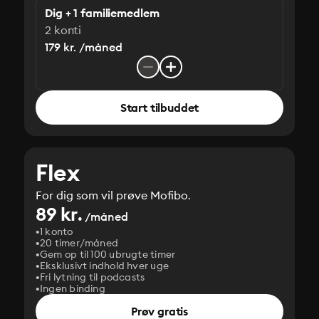
Dig + 1 familiemedlem
2 konti
179 kr. /måned
Start tilbuddet
Flex
For dig som vil prøve Mofibo.
89 kr.
/måned
1 konto
20 timer/måned
Gem op til 100 ubrugte timer
Eksklusivt indhold hver uge
Fri lytning til podcasts
Ingen binding
Prøv gratis