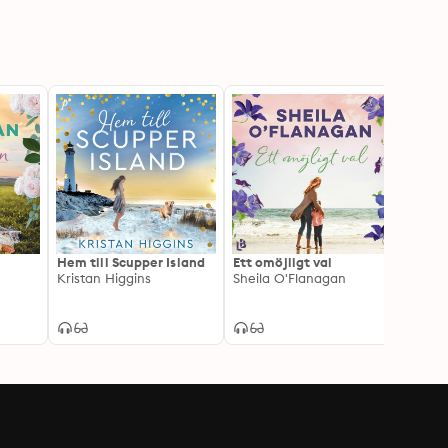
Hem till Scupper Island
Ett omöjligt val
Tedag
Kristan Higgins
Sheila O'Flanagan
Milly 