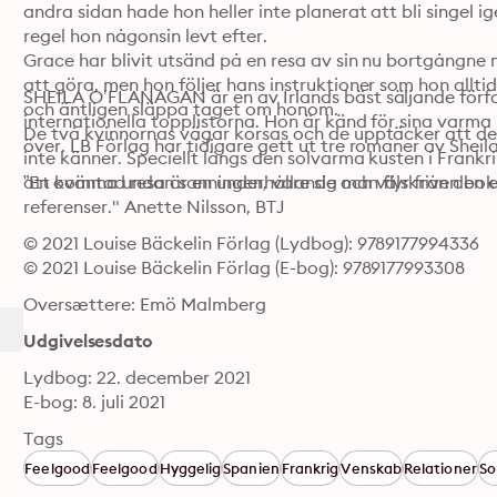
andra sidan hade hon heller inte planerat att bli singel i
regel hon någonsin levt efter. 

Grace har blivit utsänd på en resa av sin nu bortgångne m
att göra, men hon följer hans instruktioner som hon alltid
SHEILA O’FLANAGAN är en av Irlands bäst säljande författ
och äntligen släppa taget om honom. 

internationella topplistorna. Hon är känd för sina varma
De två kvinnornas vägar korsas och de upptäcker att det
inte känner. Speciellt längs den solvarma kusten i Frankri
”En oväntad resa är en underhållande och välskriven bok 
referenser." Anette Nilsson, BTJ
© 2021 Louise Bäckelin Förlag (Lydbog): 9789177994336
© 2021 Louise Bäckelin Förlag (E-bog): 9789177993308
Oversættere: Emö Malmberg
Udgivelsesdato
Lydbog: 22. december 2021
E-bog: 8. juli 2021
Tags
Feelgood
Feelgood
Hyggelig
Spanien
Frankrig
Venskab
Relationer
So