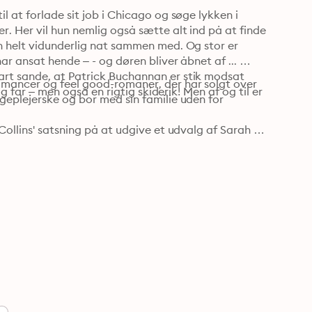
 at forlade sit job i Chicago og søge lykken i 
. Her vil hun nemlig også sætte alt ind på at finde 
n helt vidunderlig nat sammen med. Og stor er 
r ansat hende – - og døren bliver åbnet af ... 
rt sande, at Patrick Buchannan er stik modsat 
mancer og feel good-romaner, der har solgt over 
g far – men også en rigtig skiderik! Men af og til er 
eplejerske og bor med sin familie uden for 
ollins' satsning på at udgive et udvalg af Sarah 
.