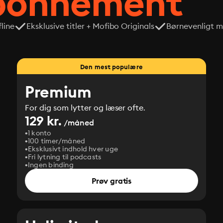
abonnement
line
Eksklusive titler + Mofibo Originals
Børnevenligt mi
Den mest populære
Premium
For dig som lytter og læser ofte.
129 kr.
/måned
1 konto
100 timer/måned
Eksklusivt indhold hver uge
Fri lytning til podcasts
Ingen binding
Prøv gratis