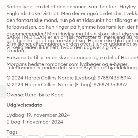
Sådan lyder en del af den annonce, som har fået Hayley til
Englands Lake District. Men der er også andet der trækker
den fantastiske mand, hun på et tidspunkt har tilbragt e
forbavselsen, da hun ringer på hjemme hos familien, der ha
drømmemanden! Men Hayley må til sin store skuffelse sna
SARAH MORGAN er en britisk forfatter til mere end 80 ro
det, hun har gået og forestillet sig: Han er ikke blot gift o
21 millioner eksemplarer verden over. Hun er uddannet syg
virkeligheden ikke helt, hvad den udgiver sig for ... 
London.

En kæreste til jul er en skøn romance og en del af HarperC
Morgans bedste romancer som lydbøger og e-bøger.
Juledrømme er anden del i serien Bryllup og bjældeklang
© 2024 HarperCollins Nordic (Lydbog): 9788743518914
© 2024 HarperCollins Nordic (E-bog): 9788743518877
Oversættere: Birte Kaae
Udgivelsesdato
Lydbog: 19. november 2024
E-bog: 1. november 2024
Tags