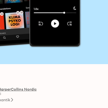
HarperCollins Nordic
i
antik