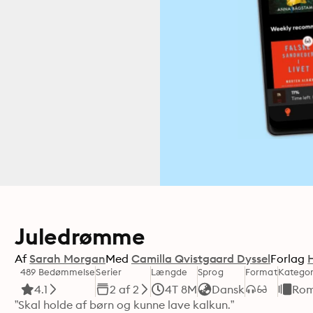
Juledrømme
Af
Sarah Morgan
Med
Camilla Qvistgaard Dyssel
Forlag
489 Bedømmelse
Serier
Længde
Sprog
Format
Kategor
4.1
2 af 2
4T 8M
Dansk
Rom
”Skal holde af børn og kunne lave kalkun.” 