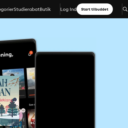
gorier
Studierabat
Butik
Log Ind
Start tilbuddet