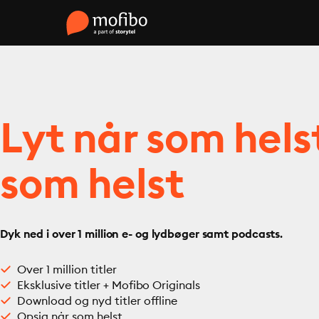
Lyt når som hels
som helst
Dyk ned i over 1 million e- og lydbøger samt podcasts.
Over 1 million titler
Eksklusive titler + Mofibo Originals
Download og nyd titler offline
Opsig når som helst