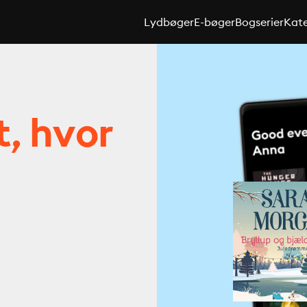
Lydbøger
E-bøger
Bogserier
Kate
t, hvor