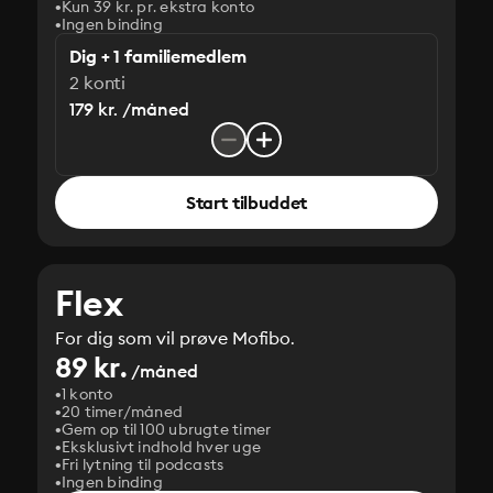
Kun 39 kr. pr. ekstra konto
Ingen binding
Dig + 1 familiemedlem
2 konti
179 kr. /måned
Start tilbuddet
Flex
For dig som vil prøve Mofibo.
89 kr.
/måned
1 konto
20 timer/måned
Gem op til 100 ubrugte timer
Eksklusivt indhold hver uge
Fri lytning til podcasts
Ingen binding