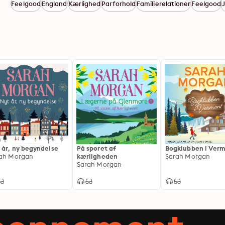
Feelgood
England
Kærlighed
Parforhold
Familierelationer
Feelgood
J
 år, ny begyndelse
På sporet af
Bogklubben i Ver
ah Morgan
kærligheden
Sarah Morgan
Sarah Morgan