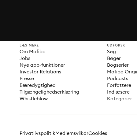
LÆS MERE
UDFORSK
Om Mofibo
Søg
Jobs
Bøger
Nye app-funktioner
Bogserier
Investor Relations
Mofibo Origi
Presse
Podcasts
Bæredygtighed
Forfattere
Tilgængelighedserklæring
Indlæsere
Whistleblow
Kategorier
Privatlivspolitik
Medlemsvilkår
Cookies