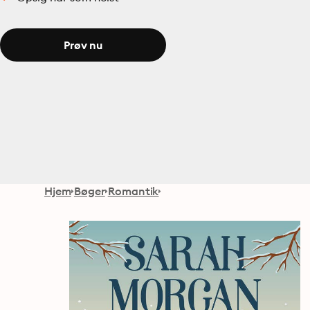
Prøv nu
Hjem
Bøger
Romantik