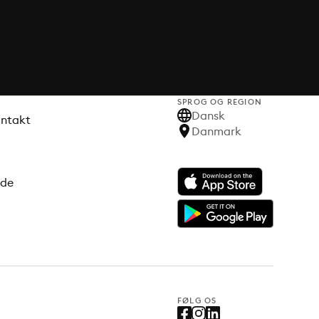
SPROG OG REGION
Dansk
ontakt
Danmark
ode
FØLG OS